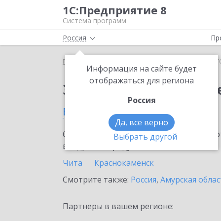
1С:Предприятие 8
Система программ
Россия
Пр
Главная
Тарифы ИТС
ИТС Строительство
ИТС
Информация на сайте будет
отображаться для региона
Заказать ИТС Строит
Россия
в Забайкальском крае
Да, все верно
Ознакомьтесь с информационными карт
Выбрать другой
внедрение продукта.
Чита
Краснокаменск
Смотрите также:
Россия
,
Амурская облас
Партнеры в вашем регионе: