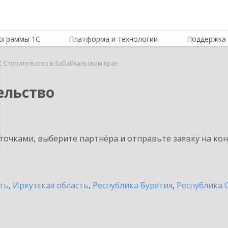
ограммы 1С
Платформа и технологии
Поддержка 
 Строительство в Забайкальском крае
ельство
очками, выберите партнёра и отправьте заявку на ко
ть
,
Иркутская область
,
Республика Бурятия
,
Республика С