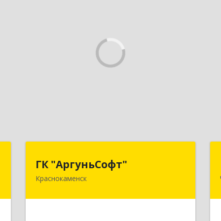
о
ГК "АргуньСофт"
ГК "АргуньСофт"
Краснокаменск
,
674673, Забайкальский край,
2
Краснокаменский р-н, Краснокаменск
г, Строителей пр-кт, "Бизнес-
центр",3-й этаж
е