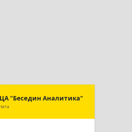
ЦА "Беседин Аналитика"
ЦА "Беседин Аналитика"
Чита
672039, Забайкальский край, Чита г,
Красноярская ул, дом № 24, корпус а,
оф.401