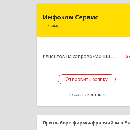
Инфоком Серви
Инфоком Сервис
Таксимо
671560, Республика Бурятия, Муйски
р-н, пгт. Таксимо, ул
Железнодорожников, дом 1
Подробне
Клиентов на сопровождении
5
Отправить заявку
Отправить заявку
Показать контакты
Назад
При выборе фирмы-франчайзи в За