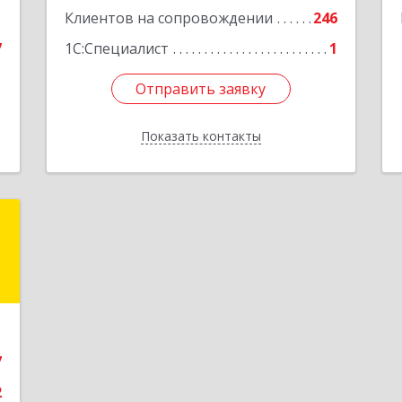
1
Клиентов на сопровождении
246
Подробнее
7
1С:Специалист
1
Отправить заявку
Отправить заявку
Показать контакты
Назад
я
Е
,
1
7
е
2