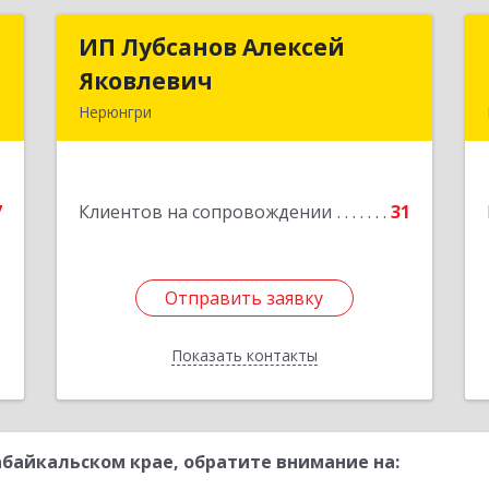
с
ИП Лубсанов Алексей
ИП Лубсанов Алексей
Яковлевич
Яковлевич
й
Нерюнгри
.
675002, Амурская область, г.
4
Благовещенск, ул. Краснофлотская
,77/1, кв.38
е
7
Клиентов на сопровождении
31
Подробнее
Отправить заявку
Отправить заявку
Показать контакты
Назад
байкальском крае, обратите внимание на: