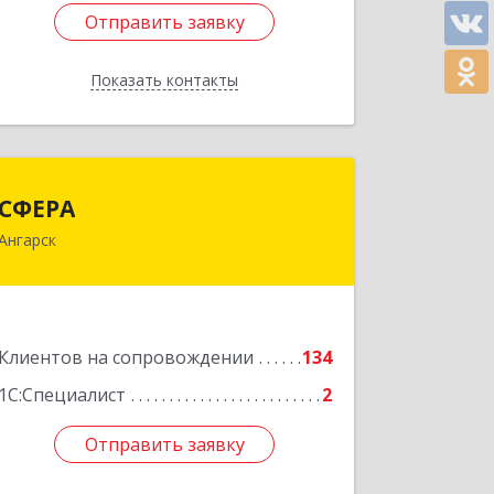
Отправить заявку
Отправить заявку
Показать контакты
Назад
СФЕРА
СФЕРА
Ангарск
665816, Иркутская обл, Ангарск г, 177-
й кв-л, дом № 6, оф.159
Подробнее
Клиентов на сопровождении
134
1С:Специалист
2
Отправить заявку
Отправить заявку