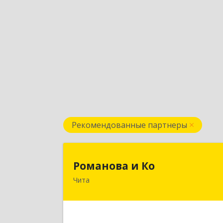
Рекомендованные партнеры
Романова и К
Романова и Ко
Чита
672000, Забайкальский край, Чита г
Анохина ул, дом № 91, оф.703, а/я 106
Подробне