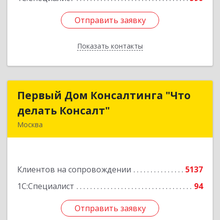
Отправить заявку
Отправить заявку
Показать контакты
Назад
Первый Дом Консалтинга "Что
Первый Дом Консалтинга "Что
делать Консалт"
делать Консалт"
Москва
127083, Москва г, Мишина ул, дом № 56
Подробнее
Клиентов на сопровождении
5137
1С:Специалист
94
Отправить заявку
Отправить заявку