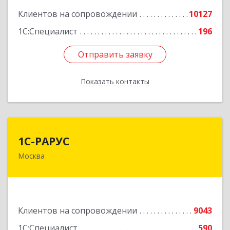
Клиентов на сопровождении
10127
1С:Специалист
196
Отправить заявку
Отправить заявку
Показать контакты
Назад
1С-РАРУС
1С-РАРУС
Москва
127434, Москва г, Дмитровское ш, дом № 9Б
Подробнее
Клиентов на сопровождении
9043
1С:Специалист
590