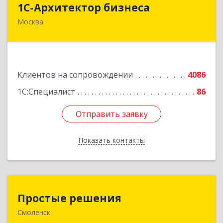
1С-Архитектор бизнеса
Москва
115114, Москва г, Кожевнический 2-й пер, дом
№ 12, строение 2, этаж 2,пом.XII, ком.6
Подробнее
Клиентов на сопровождении
4086
1С:Специалист
86
Отправить заявку
Отправить заявку
Показать контакты
Назад
Простые решения
Простые решения
Смоленск
214015, Смоленская обл, Смоленск г, Большая