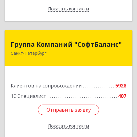
Показать контакты
Назад
Группа Компаний "СофтБаланс"
Группа Компаний "СофтБаланс"
Санкт-Петербург
195112, Санкт-Петербург г, Заневский пр-кт,
дом № 30, корпус 2, литера А
Подробнее
Клиентов на сопровождении
5928
1С:Специалист
407
Отправить заявку
Отправить заявку
Показать контакты
Назад