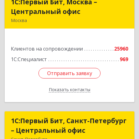
1С:Первый Бит, Москва –
1С:Первый Бит, Москва –
Центральный офис
Центральный офис
Москва
г. Москва, ул. Воронцовская, д. 35Б, корп 2
Подробнее
Клиентов на сопровождении
25960
1С:Специалист
969
Отправить заявку
Отправить заявку
Показать контакты
Назад
1С:Первый Бит, Санкт-Петербург
1С:Первый Бит, Санкт-Петербург
– Центральный офис
– Центральный офис