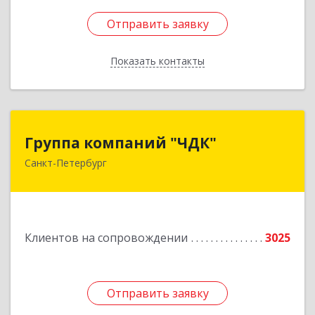
Отправить заявку
Отправить заявку
Показать контакты
Назад
Группа компаний "ЧДК"
Группа компаний "ЧДК"
Санкт-Петербург
191119, Санкт-Петербург г, вн.тер.г.
муниципальный округ Владимирский округ,
Лиговский пр-кт, дом № 123, литера А, пом.5-Н
Подробнее
Клиентов на сопровождении
3025
Отправить заявку
Отправить заявку