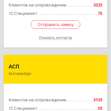
Клиентов на сопровождении
3325
1С:Специалист
75
Отправить заявку
Отправить заявку
Показать контакты
Назад
АСП
АСП
Екатеринбург
620075, Свердловская обл, Екатеринбург г,
Карла Либкнехта ул, строение 22, оф.521
Подробнее
Клиентов на сопровождении
3135
1С:Специалист
55