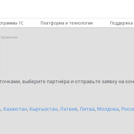
ограммы 1С
Платформа и технологии
Поддержка 
в Армении
очками, выберите партнёра и отправьте заявку на ко
ь
,
Казахстан
,
Кыргызстан
,
Латвия
,
Литва
,
Молдова
,
Росс