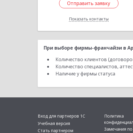
Отправить заявку
Отправить заявку
Показать контакты
Назад
При выборе фирмы-франчайзи в Ар
Количество клиентов (договоро
Количество специалистов, атте
Наличие у фирмы статуса
Вход для партнеров 1С
Политика
конфиденциа
Учебная версия
Замечания по
Стать партнером