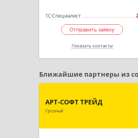
1С:Специалист
Отправить заявку
Отправить заявку
Показать контакты
Назад
Ближайшие партнеры из со
АРТ-СОФТ ТРЕЙ
АРТ-СОФТ ТРЕЙД
364013, Чеченская Респ, Грозный г
Грозный
Полярников ул, дом № 36
Подробне