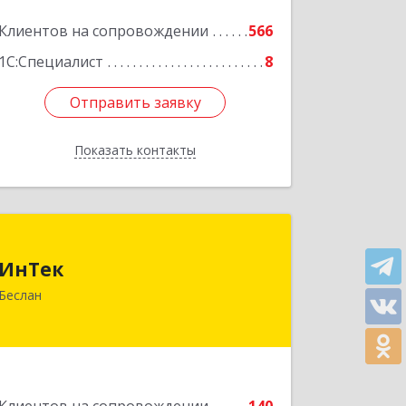
Клиентов на сопровождении
566
1С:Специалист
8
Отправить заявку
Отправить заявку
Показать контакты
Назад
ИнТек
ИнТек
363000, Северная Осетия - Алания
Беслан
Респ, Правобережный, Беслан г,
Комсомольская ул, дом № 69
Подробнее