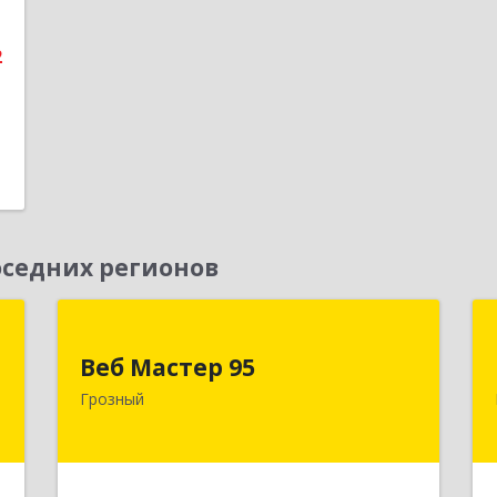
2
седних регионов
Д
Веб Мастер 95
Веб Мастер 95
,
364050, Чеченская Респ, Грозный г,
Грозный
А
Им Гайрбекова Муслима
Гайрбековича ул, дом № 72
е
Подробнее