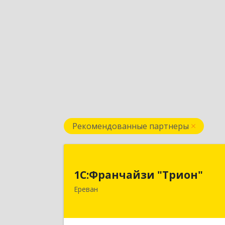
Рекомендованные партнеры
1С:Франчайзи "Трион
1С:Франчайзи "Трион"
Армения, Ереван, ул. Наири Зарян
Ереван
73/1, 2 эта
Подробне