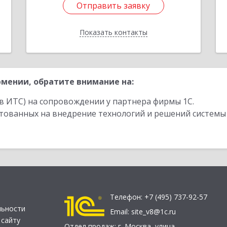
Отправить заявку
Отправить заявку
Показать контакты
Назад
мении, обратите внимание на:
в ИТС) на сопровождении у партнера фирмы 1С.
стованных на внедрение технологий и решений системы
Телефон:
+7 (495) 737-92-57
льности
Email:
site_v8@1c.ru
 сайту
Отдел продаж:
г. Москва
,
улица