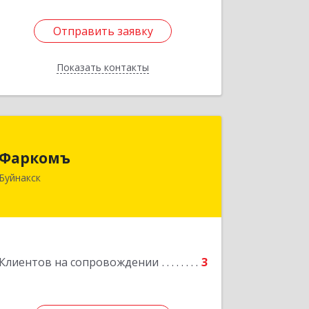
Отправить заявку
Отправить заявку
Показать контакты
Назад
Фаркомъ
Фаркомъ
Буйнакск
Подробнее
Клиентов на сопровождении
3