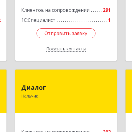
1
Клиентов на сопровождении
291
2
1С:Специалист
1
Отправить заявку
Отправить заявку
Показать контакты
Назад
я
Диалог
х
Диалог
360016, Кабардино-Балкарская Респ,
»
Нальчик
Нальчик г, Калюжного ул, дом № 3,
этаж 2
,
3
Подробнее