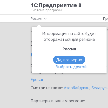
1С:Предприятие 8
Система программ
Россия
Пр
Главная
Сервисы ИТС
1С:Лизинг
1С:Лизинг 
Информация на сайте будет
отображаться для региона
Заказать 1С:Лизинг
Россия
в Армении
Да, все верно
Ознакомьтесь с информационными карт
Выбрать другой
внедрение продукта.
Ереван
Смотрите также:
Азербайджан
,
Беларус
Партнеры в вашем регионе: