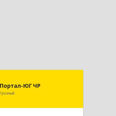
Портал-ЮГ ЧР
Портал-ЮГ ЧР
364906, Чеченская Респ, Грозный г,
Грозный
Путина пр-кт, дом № 30
Подробнее