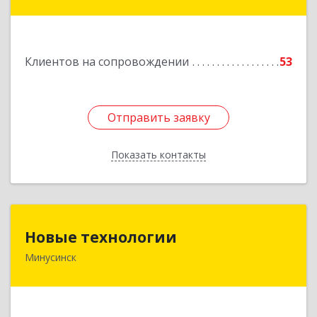
Восточный район, дом № 21А
Подробнее
Клиентов на сопровождении
53
Отправить заявку
Отправить заявку
Показать контакты
Назад
Новые технологии
Новые технологии
Минусинск
662606, Красноярский край, Минусинск г,
Абаканская ул, дом № 44, корпус Б
Подробнее