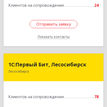
Клиентов на сопровождении
24
Отправить заявку
Отправить заявку
Показать контакты
Назад
1С:Первый Бит, Лесосибирск
1С:Первый Бит, Лесосибирск
Лесосибирск
662544, Красноярский край, Лесосибирск г,
Привокзальная ул, дом № 12, оф.216
Подробнее
Клиентов на сопровождении
78