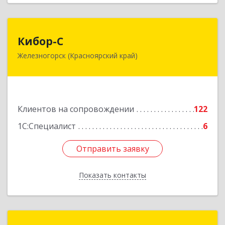
Кибор-С
Кибор-С
Железногорск (Красноярский край)
662973, Красноярский край, Железногорск г,
Белорусская ул, дом № 30 Б, пом.16
Подробнее
Клиентов на сопровождении
122
1С:Специалист
6
Отправить заявку
Отправить заявку
Показать контакты
Назад