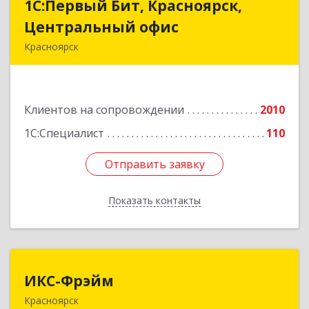
1С:Первый Бит, Красноярск,
1С:Первый Бит, Красноярск,
Центральный офис
Центральный офис
Красноярск
660017, Красноярский край, Красноярск г,
Диктатуры пролетариата ул, дом № 32
Клиентов на сопровождении
2010
Подробнее
1С:Специалист
110
Отправить заявку
Отправить заявку
Показать контакты
Назад
ИКС-Фрэйм
ИКС-Фрэйм
Красноярск
660077, Красноярский край, Красноярск г,