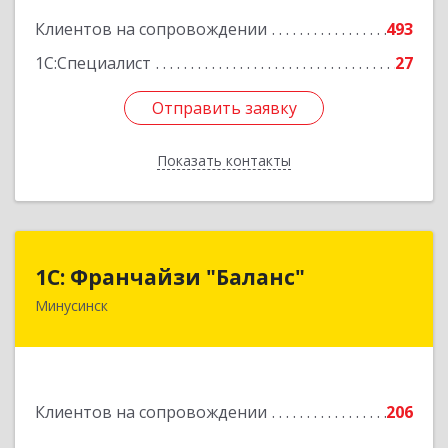
Клиентов на сопровождении
493
1С:Специалист
27
Отправить заявку
Отправить заявку
Показать контакты
Назад
1С: Франчайзи "Баланс"
1С: Франчайзи "Баланс"
Минусинск
662610, Красноярский край, Минусинск г,
Абаканская ул, дом № 43а, пом.14
Подробнее
Клиентов на сопровождении
206