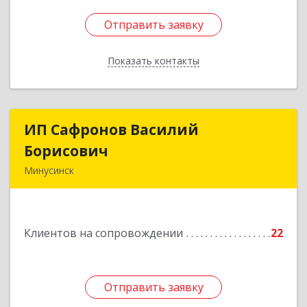
Отправить заявку
Отправить заявку
Показать контакты
Назад
ИП Сафронов Василий
ИП Сафронов Василий
Борисович
Борисович
Минусинск
662608, Красноярский край, Минусинск г,
Пушкина ул, дом № 8, кв.2
Клиентов на сопровождении
22
Подробнее
Отправить заявку
Отправить заявку