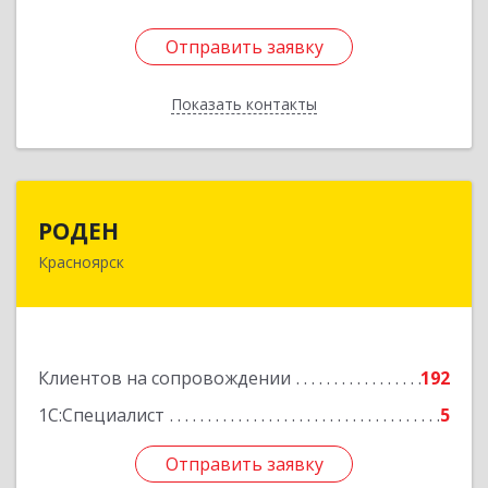
Отправить заявку
Отправить заявку
Показать контакты
Назад
РОДЕН
РОДЕН
Красноярск
660064, Красноярский край, Красноярск г, им
Академика Вавилова ул, дом № 1, оф.2-23
Подробнее
Клиентов на сопровождении
192
1С:Специалист
5
Отправить заявку
Отправить заявку