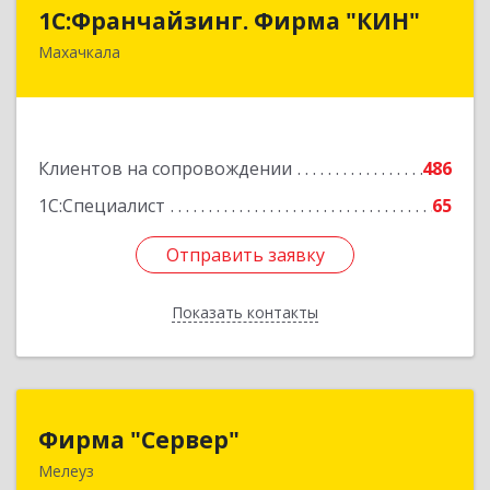
1С:Франчайзинг. Фирма "КИН"
1С:Франчайзинг. Фирма "КИН"
Махачкала
367030, Дагестан Респ, Махачкала г, И.Казака
ул, дом № 31
Подробнее
Клиентов на сопровождении
486
1С:Специалист
65
Отправить заявку
Отправить заявку
Показать контакты
Назад
Фирма "Сервер"
Фирма "Сервер"
Мелеуз
453852, Башкортостан Респ, Мелеузовский р-н,