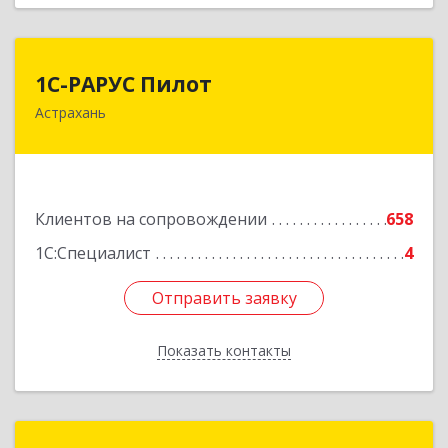
1С-РАРУС Пилот
1С-РАРУС Пилот
Астрахань
414024, Астраханская обл, Астрахань г,
Бакинская ул, корпус 78, пом.28, КОМ. 31
Подробнее
Клиентов на сопровождении
658
1С:Специалист
4
Отправить заявку
Отправить заявку
Показать контакты
Назад