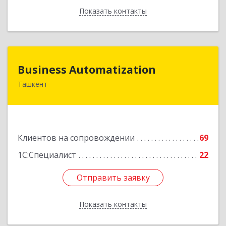
Показать контакты
Назад
Business Automatization
Business Automatization
Ташкент
Узбекистан, г. Ташкент, Мирабадский район,
ул. Афросиеб, дом 4Б
Подробнее
Клиентов на сопровождении
69
1С:Специалист
22
Отправить заявку
Отправить заявку
Показать контакты
Назад