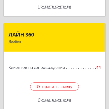
Показать контакты
Назад
ЛАЙН 360
ЛАЙН 360
Дербент
368600, Дагестан Респ, Дербент г, Ю.Гагарина
ул, домовладение № 14, пом.1
Подробнее
Клиентов на сопровождении
44
Отправить заявку
Отправить заявку
Показать контакты
Назад