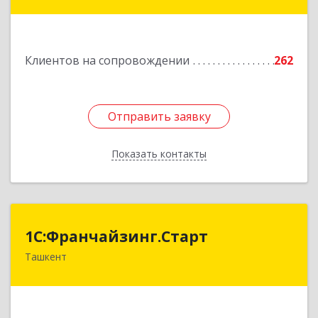
Подробнее
Клиентов на сопровождении
262
Отправить заявку
Отправить заявку
Показать контакты
Назад
1С:Франчайзинг.Старт
1С:Франчайзинг.Старт
Ташкент
Узбекистан, г.Ташкент, Шахантахурский район,
массив Хадра д.17А
Подробнее