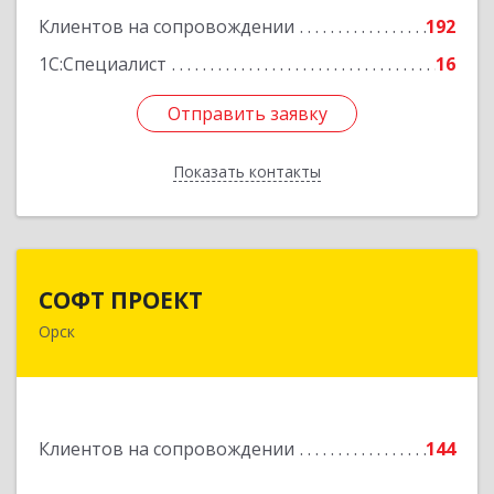
Подробнее
Клиентов на сопровождении
192
1С:Специалист
16
Отправить заявку
Отправить заявку
Показать контакты
Назад
СОФТ ПРОЕКТ
СОФТ ПРОЕКТ
Орск
462430, Оренбургская обл, Орск г,
Добровольского ул, дом № 23, кв.11
Подробнее
Клиентов на сопровождении
144