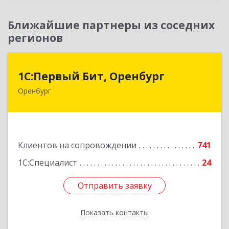
Ближайшие партнеры из соседних
регионов
1С:Первый Бит, Оренбург
1С:Первый Бит, Оренбург
Оренбург
460044, Оренбургская обл, Оренбург, Березка
ул, дом № 2/5, пом.4
Подробнее
Клиентов на сопровождении
741
1С:Специалист
24
Отправить заявку
Отправить заявку
Показать контакты
Назад