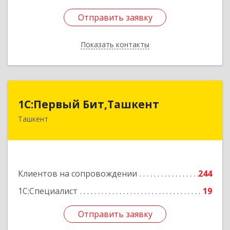
Отправить заявку
Отправить заявку
Показать контакты
Назад
1C:Первый Бит,Ташкент
1C:Первый Бит,Ташкент
Ташкент
г. Ташкент, Мирабадский район, ул. Афросиаб,
4Б, ком 205А
Подробнее
Клиентов на сопровождении
244
1С:Специалист
19
Отправить заявку
Отправить заявку