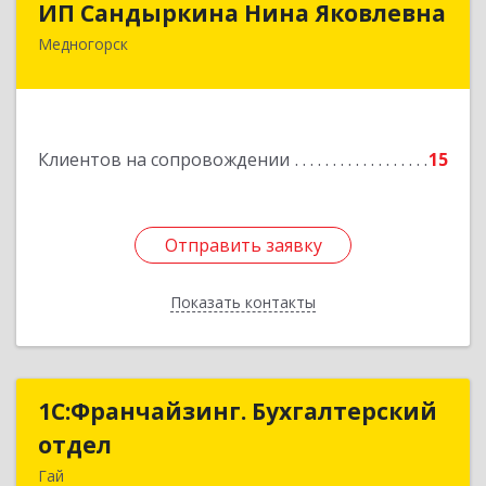
ИП Сандыркина Нина Яковлевна
Медногорск
462270, Оренбургская обл, Медногорск г,
Металлургов ул, дом № 19, кв.22
Подробнее
Клиентов на сопровождении
15
Отправить заявку
Отправить заявку
Показать контакты
Назад
1С:Франчайзинг. Бухгалтерский
1С:Франчайзинг. Бухгалтерский
отдел
отдел
Гай