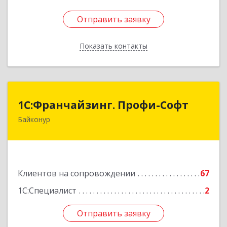
Отправить заявку
Отправить заявку
Показать контакты
Назад
1С:Франчайзинг. Профи-Софт
1С:Франчайзинг. Профи-Софт
Байконур
468320, Байконур г, Ленина ул, дом № 10,
кв.1+2+3
Подробнее
Клиентов на сопровождении
67
1С:Специалист
2
Отправить заявку
Отправить заявку