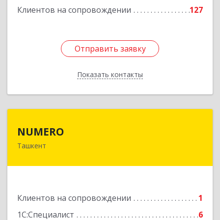
Клиентов на сопровождении
127
Отправить заявку
Отправить заявку
Показать контакты
Назад
NUMERO
NUMERO
Ташкент
УЗБЕКИСТАН , г. Ташкент, Хамзинский район,
58 в/г, д. 70/2, кв. 1
Подробнее
Клиентов на сопровождении
1
1С:Специалист
6