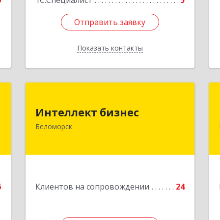
0
1С:Специалист
5
Отправить заявку
Отправить заявку
Показать контакты
Назад
й
Интеллект бизнес
ч
Интеллект бизнес
г. Беломорск, Портовое шоссе, д.1
Беломорск
Подробнее
е
6
Клиентов на сопровождении
24