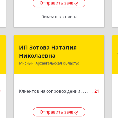
Отправить заявку
Отправить заявку
Показать контакты
Назад
С
ИП Зотова Наталия
ИП Зотова Наталия
Николаевна
Николаевна
,
№
Мирный (Архангельская область)
164170, г.Мирный, Архангельской
а
обл., ул.Советская, д.8, кв.80
е
Подробнее
3
Клиентов на сопровождении
21
Отправить заявку
Отправить заявку