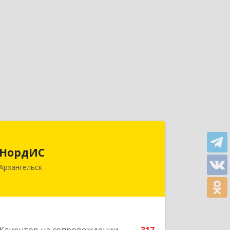
НордИС
НордИС
163071, Архангельская обл,
Архангельск
Архангельск г, Гайдара ул, дом № 55,
оф.18
Подробнее