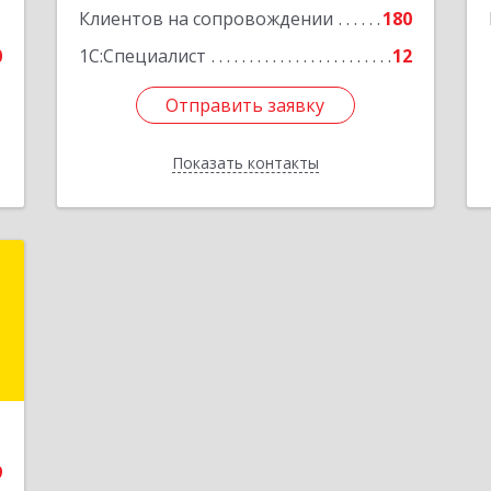
1
Клиентов на сопровождении
180
0
1С:Специалист
12
Отправить заявку
Отправить заявку
Показать контакты
Назад
и
и
и
е
9