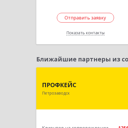
Отправить заявку
Отправить заявку
Показать контакты
Назад
Ближайшие партнеры из со
ПРОФКЕЙ
ПРОФКЕЙС
185035, Карелия Респ, Петрозаводск г
Петрозаводск
Красная ул, дом № 1
Подробне