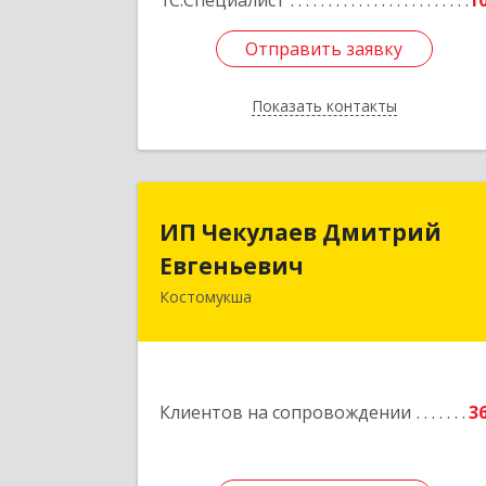
1С:Специалист
1
Отправить заявку
Отправить заявку
Показать контакты
Назад
ИП Чекулаев Дмитри
ИП Чекулаев Дмитрий
Евгеньеви
Евгеньевич
Костомукша
Подробне
Клиентов на сопровождении
3