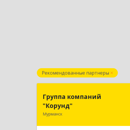
Рекомендованные партнеры
Группа компани
Группа компаний
"Корунд
"Корунд"
Мурманск
183025, Мурманская обл, Мурманск г
Тарана ул, дом № 1