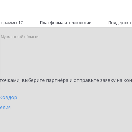
ограммы 1С
Платформа и технологии
Поддержка 
в Мурманской области
очками, выберите партнёра и отправьте заявку на ко
Ковдор
релия