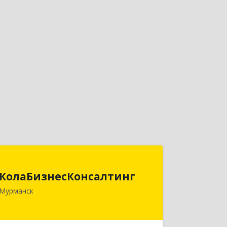
КолаБизнесКонсалтинг
КолаБизнесКонсалтинг
183074, Мурманская обл, Мурманск г,
Мурманск
Полярный Круг ул, дом № 3
Подробнее