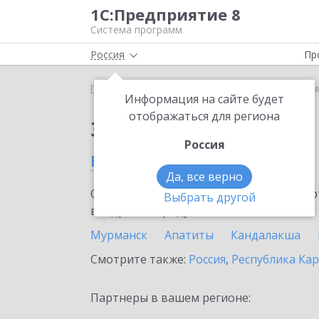
1С:Предприятие 8
Система программ
Россия
Пр
Главная
Сервисы ИТС
1С:Лизинг
1С:Лизинг 
Информация на сайте будет
отображаться для региона
Заказать 1С:Лизинг
Россия
в Мурманской области
Да, все верно
Ознакомьтесь с информационными карт
Выбрать другой
внедрение продукта.
Мурманск
Апатиты
Кандалакша
Смотрите также:
Россия
,
Республика Ка
Партнеры в вашем регионе: