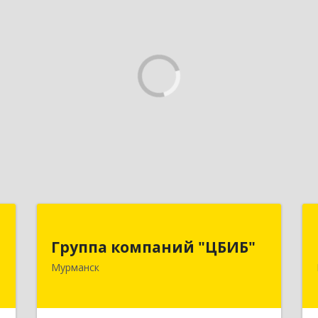
й
Группа компаний "ЦБИБ"
"
Группа компаний "ЦБИБ"
183010, Мурманская обл, Мурманск г,
Мурманск
Кирова пр-кт, дом № 17
,
0
Подробнее