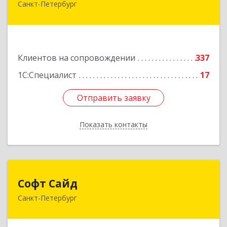
Санкт-Петербург
191119, Санкт-Петербург г, Правды ул, дом №
16
Подробнее
Клиентов на сопровождении
337
1С:Специалист
17
Отправить заявку
Отправить заявку
Показать контакты
Назад
Софт Сайд
Софт Сайд
Санкт-Петербург
190020, Санкт-Петербург г, Рижский пр, дом №
58, оф.301