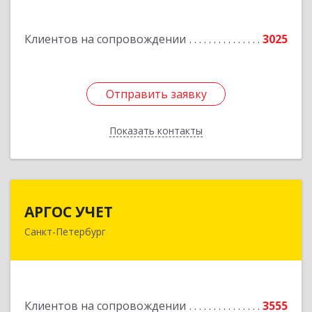
Лиговский пр-кт, дом № 123, литера А, пом.5-Н
Подробнее
Клиентов на сопровождении
3025
Отправить заявку
Отправить заявку
Показать контакты
Назад
АРГОС УЧЕТ
АРГОС УЧЕТ
Санкт-Петербург
196191, Санкт-Петербург г, Конституции пл,
дом № 7, оф.416
Подробнее
Клиентов на сопровождении
3555