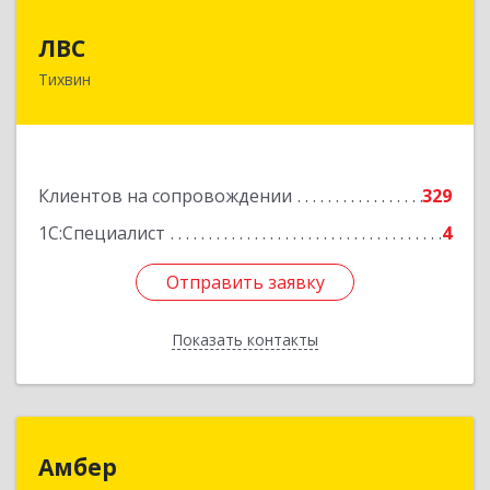
ЛВС
ЛВС
Тихвин
187553, Ленинградская обл, Тихвинский р-н,
Тихвин г, Ярослава Иванова ул, дом № 1,
пом.582
Подробнее
Клиентов на сопровождении
329
1С:Специалист
4
Отправить заявку
Отправить заявку
Показать контакты
Назад
Амбер
Амбер