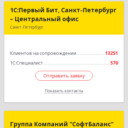
1С:Первый Бит, Санкт-Петербург
1С:Первый Бит, Санкт-Петербург
– Центральный офис
– Центральный офис
Санкт-Петербург
г.Санкт-Петербург, Невский проспект, 10
Подробнее
Клиентов на сопровождении
13251
1С:Специалист
570
Отправить заявку
Отправить заявку
Показать контакты
Назад
Группа Компаний "СофтБаланс"
Группа Компаний "СофтБаланс"