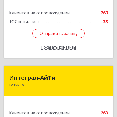
Подробнее
Клиентов на сопровождении
263
1С:Специалист
33
Отправить заявку
Отправить заявку
Показать контакты
Назад
Интеграл-АйТи
Интеграл-АйТи
Гатчина
188300, Ленинградская обл, Гатчинский р-н,
Гатчина г, 25 Октября пр-кт, дом № 42, литера
А, оф.412
Подробнее
Клиентов на сопровождении
263