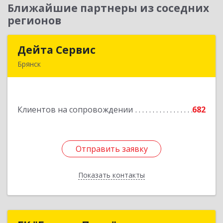
Ближайшие партнеры из соседних
регионов
Дейта Сервис
Дейта Сервис
Брянск
241035, Брянская обл, Брянск г, Ульянова ул,
дом № 4, оф.403
Клиентов на сопровождении
682
Подробнее
Отправить заявку
Отправить заявку
Показать контакты
Назад