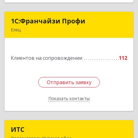
1С:Франчайзи Профи
1С:Франчайзи Профи
Елец
399784, Липецкая обл, Елец г, Гагарина ул,
Здание № 3а
Клиентов на сопровождении
112
Подробнее
Отправить заявку
Отправить заявку
Показать контакты
Назад
ИТС
ИТС