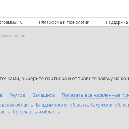
ограммы 1С
Платформа и технологии
Поддержка 
в Красногорске
очками, выберите партнёра и отправьте заявку на ко
д
Реутов
Балашиха
Показать все населенные
пу
овская область
,
Владимирская область
,
Калужская облас
ласть
,
Ярославская область