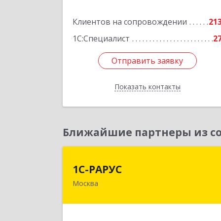
Ленина ул, дом № 45, оф.4
Клиентов на сопровождении
21
Подробне
1С:Специалист
2
Отправить заявку
Отправить заявку
Показать контакты
Назад
Ближайшие партнеры из со
1С-РАРУ
1С-РАРУС
Москва
127434, Москва г, Дмитровское ш
дом № 9