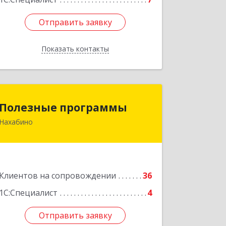
Отправить заявку
Отправить заявку
Показать контакты
Назад
Полезные программы
Полезные программы
Нахабино
143432, Московская обл,
Красногорский р-н, Нахабино рп,
Панфилова ул, дом № 9А, кв.6
Подробнее
Клиентов на сопровождении
36
1С:Специалист
4
Отправить заявку
Отправить заявку