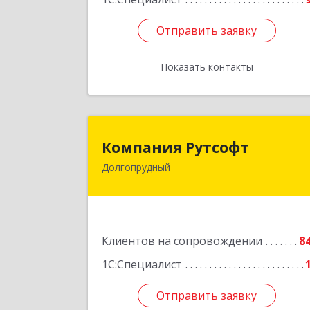
Отправить заявку
Отправить заявку
Показать контакты
Назад
Компания Рутсоф
Компания Рутсофт
Долгопрудный
141700, Московская обл
Долгопрудный г, Новый Бульвар ул
дом № 22, пом.1
Подробне
Клиентов на сопровождении
8
1С:Специалист
Отправить заявку
Отправить заявку