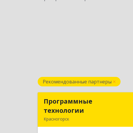
Рекомендованные партнеры
Программные
Программны
технологии
технологи
Красногорск
143408, Московская обл
Красногорский р-н, Красногорск г