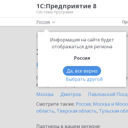
1С:Предприятие 8
Система программ
Россия
Пр
Главная
Сервисы ИТС
1С:Лизинг
1С:Лизинг 
Информация на сайте будет
отображаться для региона
Заказать 1С:Лизинг
Россия
в Красногорске
Да, все верно
Ознакомьтесь с информационными карт
Выбрать другой
внедрение продукта.
Москва
Дмитров
Павловский Поса
Смотрите также:
Россия
,
Москва и Моск
область
,
Тверская область
,
Тульская об
Партнеры в вашем регионе: