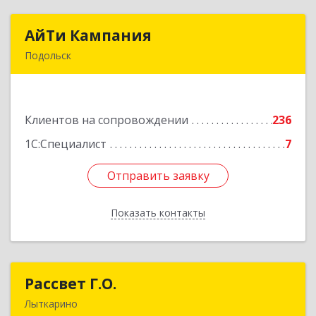
АйТи Кампания
АйТи Кампания
Подольск
142100, Московская обл, Подольск г,
Комсомольская ул, дом № 59, пом.1, пом.116
Клиентов на сопровождении
236
Подробнее
1С:Специалист
7
Отправить заявку
Отправить заявку
Показать контакты
Назад
Рассвет Г.О.
Рассвет Г.О.
Лыткарино