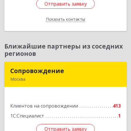
Отправить заявку
Отправить заявку
Показать контакты
Назад
Ближайшие партнеры из соседних
регионов
Сопровождение
Сопровождение
Москва
117198, Москва г, Саморы Машела ул, дом № 8,
корпус 1, кв.233
Клиентов на сопровождении
413
Подробнее
1С:Специалист
1
Отправить заявку
Отправить заявку