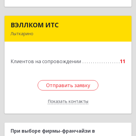
ВЭЛЛКОМ ИТС
ВЭЛЛКОМ ИТС
Лыткарино
140081, Московская обл, Лыткарино г.о.,
Лыткарино г, Первомайская ул, дом № 3/5,
пом.1
Клиентов на сопровождении
11
Подробнее
Отправить заявку
Отправить заявку
Показать контакты
Назад
При выборе фирмы-франчайзи в