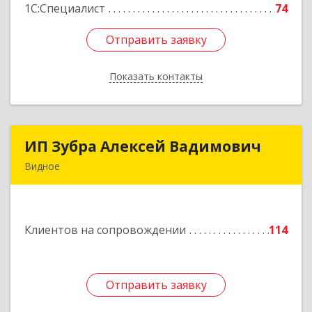
1С:Специалист
74
Отправить заявку
Отправить заявку
Показать контакты
Назад
ИП Зубра Алексей Вадимович
ИП Зубра Алексей Вадимович
Видное
142700, Московская обл, Ленинский р-н,
Видное г, Березовая ул, дом № 9, пом.31
Клиентов на сопровождении
114
Подробнее
Отправить заявку
Отправить заявку