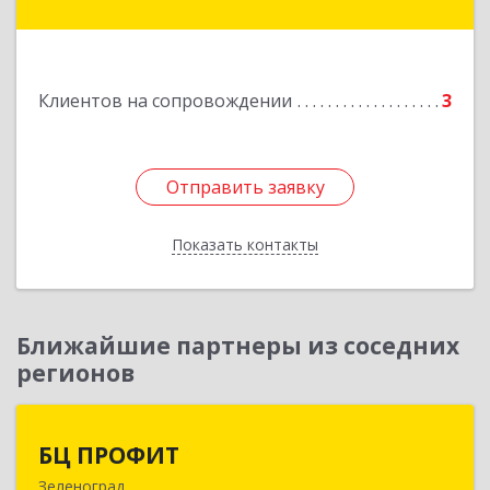
г, Революции пл, дом № 6, офис 101
Подробнее
Клиентов на сопровождении
3
Отправить заявку
Отправить заявку
Показать контакты
Назад
Ближайшие партнеры из соседних
регионов
БЦ ПРОФИТ
БЦ ПРОФИТ
Зеленоград