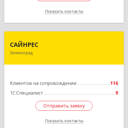
Показать контакты
Назад
САЙНРЕС
САЙНРЕС
Зеленоград
124365, Москва г, Зеленоград г, корпус 2307А,
кв.37
Подробнее
Клиентов на сопровождении
116
1С:Специалист
9
Отправить заявку
Отправить заявку
Показать контакты
Назад