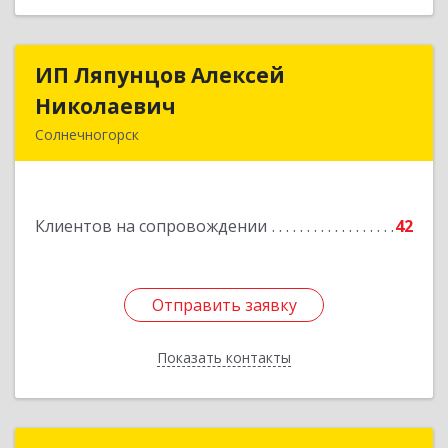
ИП Ляпунцов Алексей
ИП Ляпунцов Алексей
Николаевич
Николаевич
Солнечногорск
Подробнее
Клиентов на сопровождении
42
Отправить заявку
Отправить заявку
Показать контакты
Назад