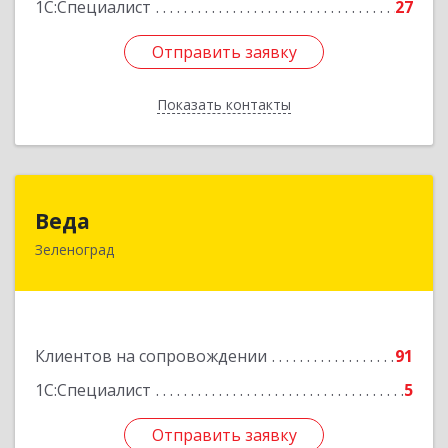
1С:Специалист
27
Отправить заявку
Отправить заявку
Показать контакты
Назад
Веда
Веда
Зеленоград
124683, Москва г, Зеленоград г, корпус 1504,
н.п.II
Подробнее
Клиентов на сопровождении
91
1С:Специалист
5
Отправить заявку
Отправить заявку