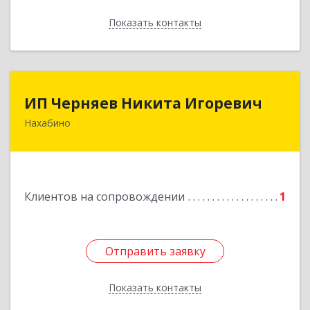
Показать контакты
Назад
ИП Черняев Никита Игоревич
ИП Черняев Никита Игоревич
Нахабино
143430, Московская обл, Красногорский р-н,
Нахабино рп, Красноармейская ул, дом № 60,
кв.8
Подробнее
Клиентов на сопровождении
1
Отправить заявку
Отправить заявку
Показать контакты
Назад