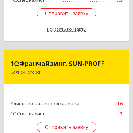
1С:Специалист
3
Отправить заявку
Отправить заявку
Показать контакты
Назад
1С:Франчайзинг. SUN-PROFF
1С:Франчайзинг. SUN-PROFF
Солнечногорск
141503, Московская обл, Солнечногорский р-н,
Солнечногорск г, Тамойкина ул, дом № 2, оф.26
Подробнее
Клиентов на сопровождении
16
1С:Специалист
2
Отправить заявку
Отправить заявку