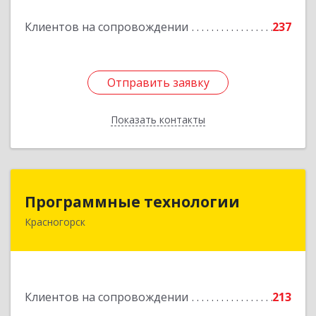
Подробнее
Клиентов на сопровождении
237
Отправить заявку
Отправить заявку
Показать контакты
Назад
Программные технологии
Программные технологии
Красногорск
143408, Московская обл, Красногорский р-н,
Красногорск г, Ленина ул, дом № 45, оф.40
Подробнее
Клиентов на сопровождении
213