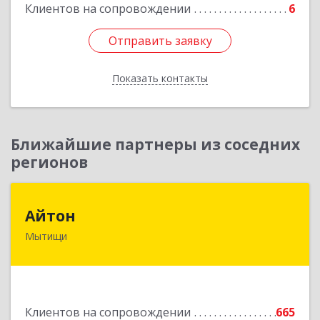
Клиентов на сопровождении
6
Отправить заявку
Отправить заявку
Показать контакты
Назад
Ближайшие партнеры из соседних
регионов
Айтон
Айтон
Мытищи
141006, Московская обл, Мытищи г,
Олимпийский пр-кт, строение 10, пом.1А,8
Подробнее
Клиентов на сопровождении
665