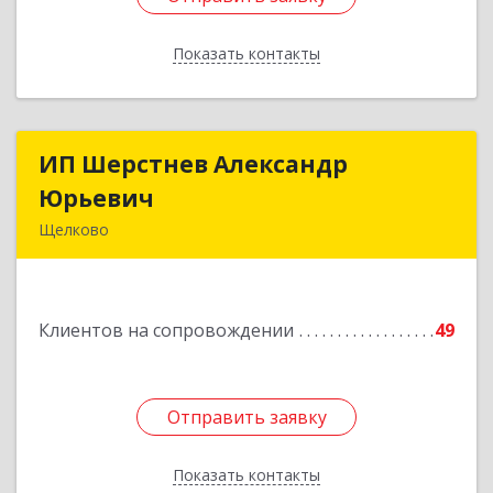
Показать контакты
Назад
ИП Шерстнев Александр
ИП Шерстнев Александр
Юрьевич
Юрьевич
Щелково
141180, Московская обл, Щелковский р-н,
Загорянский дп, Кирова ул, дом № 28
Клиентов на сопровождении
49
Подробнее
Отправить заявку
Отправить заявку
Показать контакты
Назад