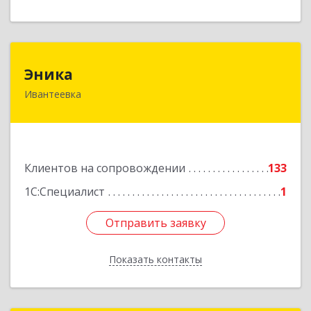
Эника
Эника
Ивантеевка
141280, Московская обл, г.о. Пушкинский,
Ивантеевка г, Заводская ул, дом № 12, кв.1
Подробнее
Клиентов на сопровождении
133
1С:Специалист
1
Отправить заявку
Отправить заявку
Показать контакты
Назад