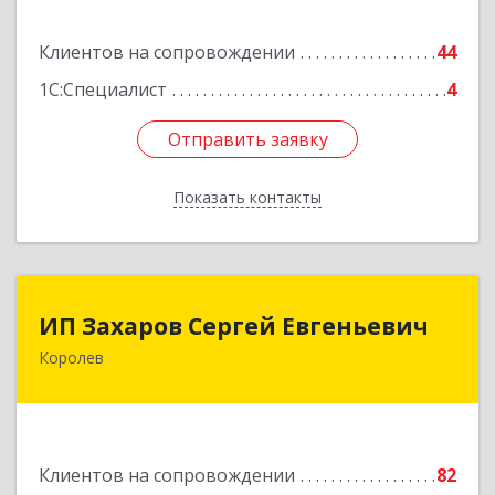
Подробнее
Клиентов на сопровождении
44
1С:Специалист
4
Отправить заявку
Отправить заявку
Показать контакты
Назад
ИП Захаров Сергей Евгеньевич
ИП Захаров Сергей Евгеньевич
Королев
141092, Московская обл, Королев г,
Юбилейный мкр, Пушкинская ул, дом № 13,
кв.115
Подробнее
Клиентов на сопровождении
82