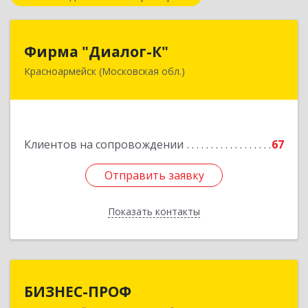
Фирма "Диалог-К"
Фирма "Диалог-К"
Красноармейск (Московская обл.)
141292, Московская обл, Красноармейск г,
Комсомольская ул, дом № 4, пом.25
Подробнее
Клиентов на сопровождении
67
Отправить заявку
Отправить заявку
Показать контакты
Назад
БИЗНЕС-ПРОФ
БИЗНЕС-ПРОФ