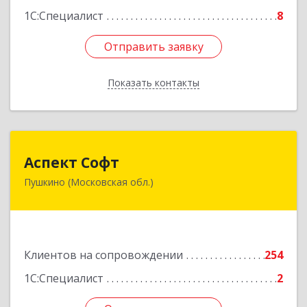
1С:Специалист
8
Отправить заявку
Отправить заявку
Показать контакты
Назад
Аспект Софт
Аспект Софт
Пушкино (Московская обл.)
141205, Московская обл, Пушкинский р-н,
Пушкино г, Московский пр-кт, дом № 44, пом.4
Подробнее
Клиентов на сопровождении
254
1С:Специалист
2