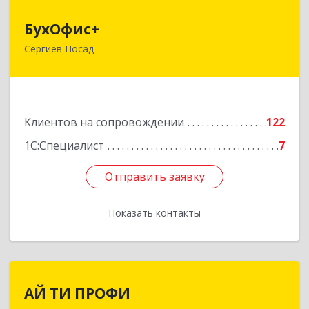
БухОфис+
БухОфис+
Сергиев Посад
141304, Московская обл, Сергиево-Посадский
р-н, Сергиев Посад г, Воробьевская ул, дом №
3, этаж 3, оф.1
Подробнее
Клиентов на сопровождении
122
1С:Специалист
7
Отправить заявку
Отправить заявку
Показать контакты
Назад
АЙ ТИ ПРОФИ
АЙ ТИ ПРОФИ