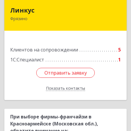
Линкус
Линкус
Фрязино
141191, Московская обл, Фрязино г, Ленина ул,
дом № 37, кв.24
Подробнее
Клиентов на сопровождении
5
1С:Специалист
1
Отправить заявку
Отправить заявку
Показать контакты
Назад
При выборе фирмы-франчайзи в
Красноармейске (Московская обл.),
обратите внимание на: