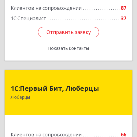
Клиентов на сопровождении
87
1С:Специалист
37
Отправить заявку
Отправить заявку
Показать контакты
Назад
1С:Первый Бит, Люберцы
1С:Первый Бит, Люберцы
140009, Московская обл, Люберецкий р-н,
Люберцы
Люберцы г, Митрофанова ул, дом № 20А, оф.15
Подробнее
Клиентов на сопровождении
66