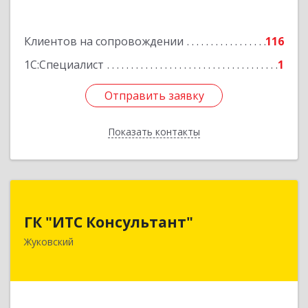
Подробнее
Клиентов на сопровождении
116
1С:Специалист
1
Отправить заявку
Отправить заявку
Показать контакты
Назад
ГК "ИТС Консультант"
ГК "ИТС Консультант"
140181, Московская обл, Жуковский г,
Жуковский
Ломоносова ул, дом № 29А, этаж 2, пом.3
Подробнее