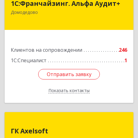
1С:Франчайзинг. Альфа Аудит+
142001, Московская обл, Домодедово г,
Домодедово
Северный мкр, Каширское ш, дом № 7, оф.41
Подробнее
Клиентов на сопровождении
246
1С:Специалист
1
Отправить заявку
Отправить заявку
Показать контакты
Назад
ГК Axelsoft
ГК Axelsoft
142701, Московская обл, Ленинский р-н,