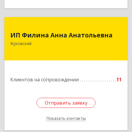
ИП Филина Анна Анатольевна
ИП Филина Анна Анатольевна
140180, Московская обл, Жуковский г,
Жуковский
Баженова ул, дом № 19, кв.20
Подробнее
Клиентов на сопровождении
11
Отправить заявку
Отправить заявку
Показать контакты
Назад