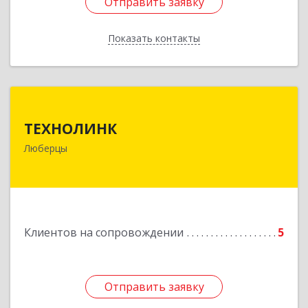
Отправить заявку
Отправить заявку
Показать контакты
Назад
ТЕХНОЛИНК
ТЕХНОЛИНК
140014, г.Люберцы, Октябрьский просп., д.373
Люберцы
Подробнее
Клиентов на сопровождении
5
Отправить заявку
Отправить заявку