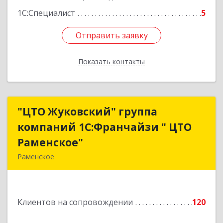
1С:Специалист
5
Отправить заявку
Отправить заявку
Показать контакты
Назад
"ЦТО Жуковский" группа
"ЦТО Жуковский" группа
компаний 1С:Франчайзи " ЦТО
компаний 1С:Франчайзи " ЦТО
Раменское"
Раменское"
Раменское
140100, Московская обл, Раменское г, Дергаево
д, Центральная ул, дом № 58А
Клиентов на сопровождении
120
Подробнее