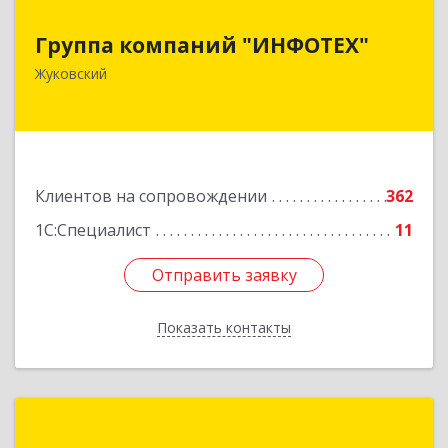
Группа компаний "ИНФОТЕХ"
Группа компаний "ИНФОТЕХ"
140180, Московская обл, Жуковский г, Чкалова
Жуковский
ул, дом № 37
Подробнее
Клиентов на сопровождении
362
1С:Специалист
11
Отправить заявку
Отправить заявку
Показать контакты
Назад
1С:Франчайзинг. Альфа Аудит+