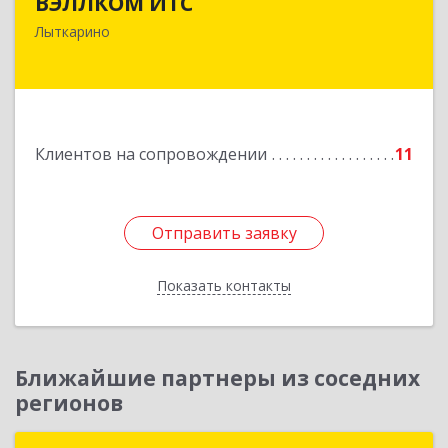
ВЭЛЛКОМ ИТС
140081, Московская обл, Лыткарино г.о.,
Лыткарино
Лыткарино г, Первомайская ул, дом № 3/5,
пом.1
Подробнее
Клиентов на сопровождении
11
Отправить заявку
Отправить заявку
Показать контакты
Назад
Ближайшие партнеры из соседних
регионов