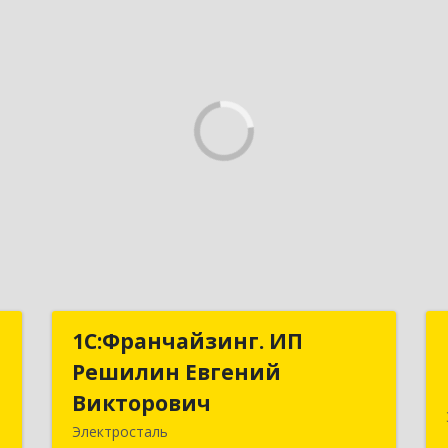
т
1С:Франчайзинг. ИП
1С:Франчайзинг. ИП
Решилин Евгений
Решилин Евгений
,
Викторович
Викторович
м
Электросталь
6