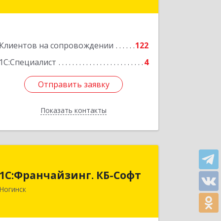
пом.3
Подробнее
Клиентов на сопровождении
122
1С:Специалист
4
Отправить заявку
Отправить заявку
Показать контакты
Назад
1С:Франчайзинг. КБ-Софт
1С:Франчайзинг. КБ-Софт
142400, Московская обл, г.о
Ногинск
Богородский, Ногинск г,
Индустриальная ул, Здание № 41В,
оф.449