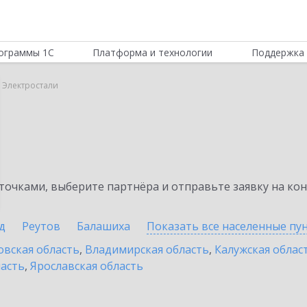
ограммы 1С
Платформа и технологии
Поддержка 
в Электростали
очками, выберите партнёра и отправьте заявку на ко
д
Реутов
Балашиха
Показать все населенные
пу
овская область
,
Владимирская область
,
Калужская облас
ласть
,
Ярославская область