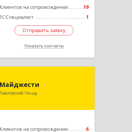
ул, дом № 10, кв.25
Клиентов на сопровождении
19
Подробнее
1С:Специалист
1
Отправить заявку
Отправить заявку
Показать контакты
Назад
Майджести
Майджести
142502, Московская обл, Павлово-
Павловский Посад
Посадский р-н, Павловский Посад г,
Южная ул, дом № 22, кв.59
Подробнее
Клиентов на сопровождении
6