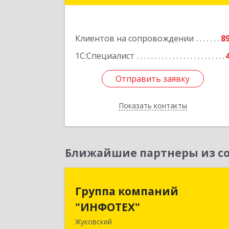
Подробне
Клиентов на сопровождении
8
1С:Специалист
Отправить заявку
Отправить заявку
Показать контакты
Назад
Ближайшие партнеры из со
Группа компани
Группа компаний
"ИНФОТЕХ
"ИНФОТЕХ"
Жуковский
140180, Московская обл, Жуковский г