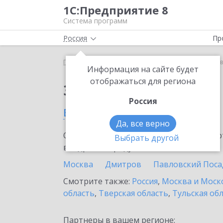
1С:Предприятие 8
Система программ
Россия
Пр
Главная
Сервисы ИТС
1С:Лизинг
1С:Лизинг 
Информация на сайте будет
отображаться для региона
Заказать 1С:Лизинг
Россия
в Электростали
Да, все верно
Ознакомьтесь с информационными карт
Выбрать другой
внедрение продукта.
Москва
Дмитров
Павловский Поса
Смотрите также:
Россия
,
Москва и Моск
область
,
Тверская область
,
Тульская об
Партнеры в вашем регионе: