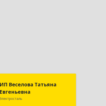
ИП Веселова Татьяна
ИП Веселова Татьяна
Евгеньевна
Евгеньевна
Электросталь
144000, Московская обл,
Электросталь г, Николаева ул, дом №