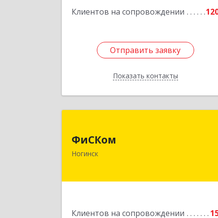
58
Клиентов на сопровождении
12
Подробне
Отправить заявку
Отправить заявку
Показать контакты
Назад
ФиСКо
ФиСКом
142403, Московская обл., г.Ногинск
Ногинск
ул.Ремесленная, д.1, пом.3
Подробне
Клиентов на сопровождении
1