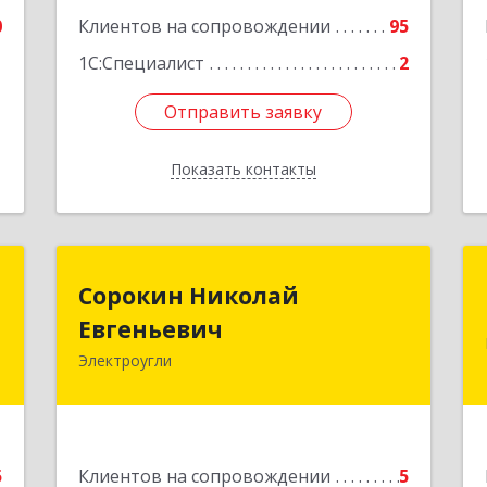
А
0
Клиентов на сопровождении
95
е
1С:Специалист
2
Отправить заявку
Отправить заявку
Показать контакты
Назад
м
Сорокин Николай
Сорокин Николай
Евгеньевич
Евгеньевич
,
3
Электроугли
Подробнее
е
5
Клиентов на сопровождении
5