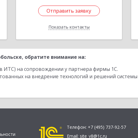
Отправить заявку
Отправить заявку
Показать контакты
Назад
больске, обратите внимание на:
в ИТС) на сопровождении у партнера фирмы 1С.
стованных на внедрение технологий и решений системы
Телефон:
+7 (495) 737-92-57
льности
Email:
site_v8@1c.ru