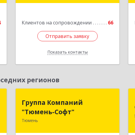
е
4
Клиентов на сопровождении
66
Отправить заявку
Отправить заявку
Показать контакты
Назад
седних регионов
ь
Группа Компаний
Группа Компаний
"Тюмень-Софт"
"Тюмень-Софт"
,
2
Тюмень
625048, Тюменская обл, Тюмень г,
Салтыкова-Щедрина ул, дом № 44/4
е