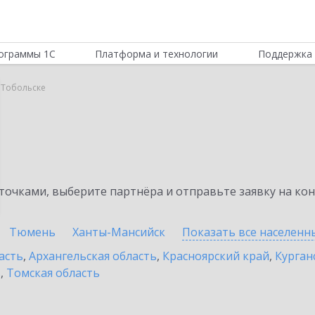
ограммы 1С
Платформа и технологии
Поддержка 
в Тобольске
очками, выберите партнёра и отправьте заявку на ко
Тюмень
Ханты-Мансийск
Показать все населен
асть
,
Архангельская область
,
Красноярский край
,
Курган
ь
,
Томская область