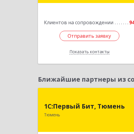
Подробне
Клиентов на сопровождении
9
Отправить заявку
Отправить заявку
Показать контакты
Назад
Ближайшие партнеры из со
1С:Первый Бит, Тюмен
1С:Первый Бит, Тюмень
625000, Тюменская обл, Тюмень г
Тюмень
Республики ул, дом № 61, оф.71
Подробне