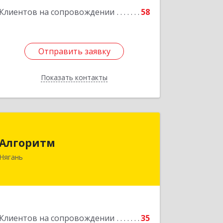
Клиентов на сопровождении
58
Отправить заявку
Отправить заявку
Показать контакты
Назад
Алгоритм
Алгоритм
628186, Ханты-Мансийский
Нягань
Автономный округ - Югра АО, Нягань
г, Сибирская ул, дом № 2, корпус 2,
блок 2
Подробнее
Клиентов на сопровождении
35