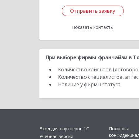
Отправить заявку
Отправить заявку
Показать контакты
Назад
При выборе фирмы-франчайзи в То
Количество клиентов (договоро
Количество специалистов, атте
Наличие у фирмы статуса
Вход для партнеров 1С
Политика
конфиденциа
Учебная версия