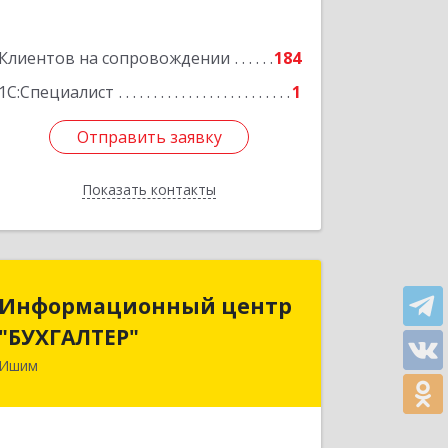
Подробнее
Клиентов на сопровождении
184
1С:Специалист
1
Отправить заявку
Отправить заявку
Показать контакты
Назад
Информационный центр
Информационный центр
"БУХГАЛТЕР"
"БУХГАЛТЕР"
Ишим
627750, Тюменская обл, Ишим г,
Советская ул, дом № 16
Подробнее