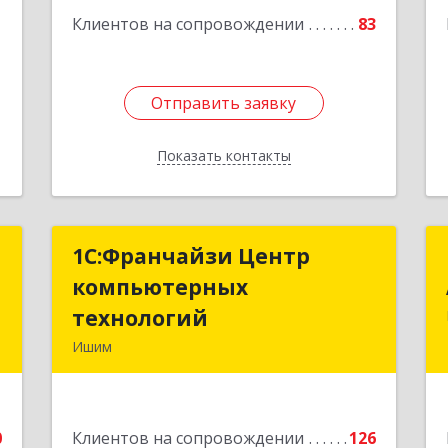
Подробнее
1
Клиентов на сопровождении
83
Отправить заявку
Отправить заявку
Показать контакты
Назад
я
1С:Франчайзи Центр
1С:Франчайзи Центр
х
компьютерных
компьютерных
"
технологий
технологий
Ишим
-
627750, Тюменская обл, Ишим г, 30
6
лет ВЛКСМ ул, дом № 28/2
0
Клиентов на сопровождении
126
е
Подробнее