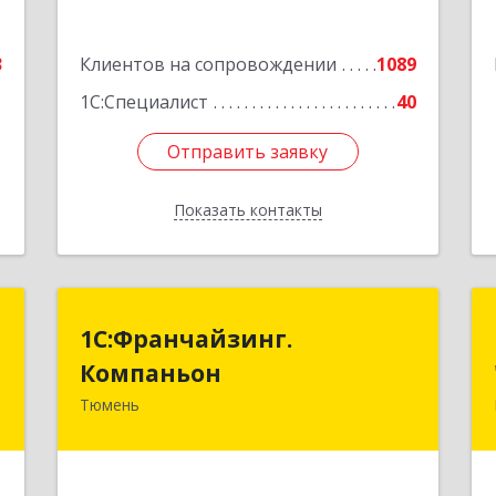
Подробнее
3
Клиентов на сопровождении
1089
1
1С:Специалист
40
Отправить заявку
Отправить заявку
Показать контакты
Назад
я
1С:Франчайзинг.
1С:Франчайзинг.
а
Компаньон
Компаньон
Тюмень
9
625049, Тюменская обл, Тюмень г,
4
Магнитогорская ул, дом № 11, корпус
1, оф.19
е