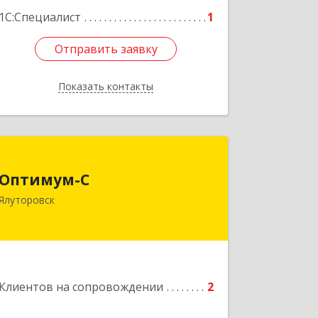
1С:Специалист
1
Отправить заявку
Отправить заявку
Показать контакты
Назад
Оптимум-С
Оптимум-С
Ялуторовск
Подробнее
Клиентов на сопровождении
2