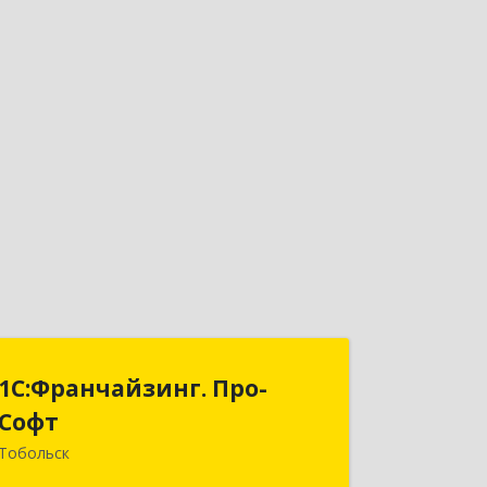
1С:Франчайзинг. Про-
1С:Франчайзинг. Про-
Софт
Софт
Тобольск
626150, Тюменская обл, Тобольск г,
Малая Сибирская, дом № 14 "А"