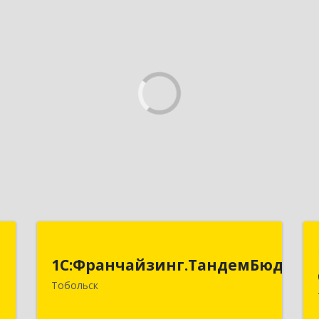
-
1С:Франчайзинг.ТандемБюджет
т
1С:Франчайзинг.ТандемБюджет
Тобольск
Подробнее
-
8