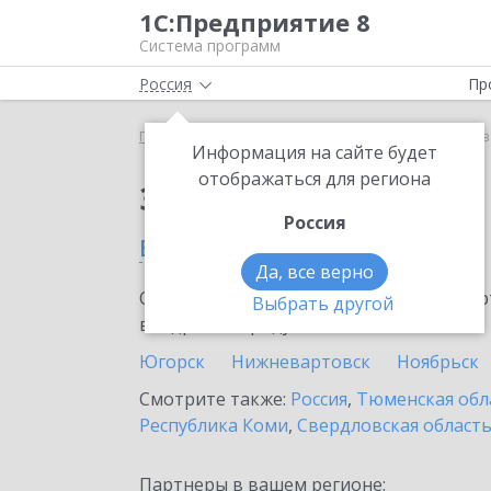
1С:Предприятие 8
Система программ
Россия
Пр
Главная
Сервисы ИТС
1С:Кредит
1С:Кредит 
Информация на сайте будет
отображаться для региона
Заказать 1С:Кредит
Россия
в Тобольске
Да, все верно
Ознакомьтесь с информационными карт
Выбрать другой
внедрение продукта.
Югорск
Нижневартовск
Ноябрьск
Смотрите также:
Россия
,
Тюменская обл
Республика Коми
,
Свердловская област
Партнеры в вашем регионе: