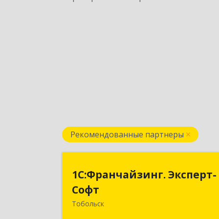
Рекомендованные партнеры
1С:Франчайзинг. Эксперт
1С:Франчайзинг. Эксперт-
Соф
Софт
Тобольск
626150, Тюменская обл, Тобольск г, 7
й мкр, дом № 39, пом.