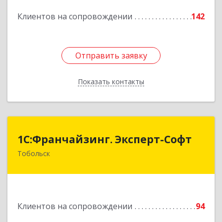
Подробнее
Клиентов на сопровождении
142
Отправить заявку
Отправить заявку
Показать контакты
Назад
1С:Франчайзинг. Эксперт-Софт
1С:Франчайзинг. Эксперт-Софт
Тобольск
626150, Тюменская обл, Тобольск г, 7-й мкр,
дом № 39, пом.8
Подробнее
Клиентов на сопровождении
94