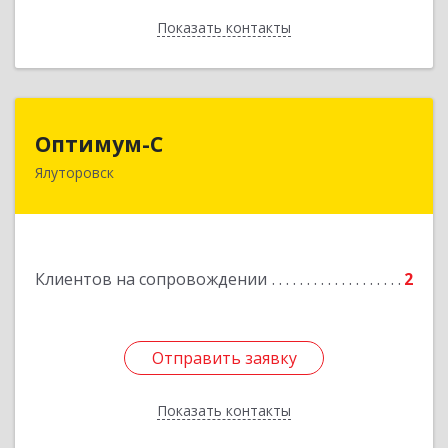
Показать контакты
Назад
Оптимум-С
Оптимум-С
Ялуторовск
Подробнее
Клиентов на сопровождении
2
Отправить заявку
Отправить заявку
Показать контакты
Назад