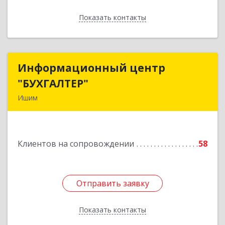
Показать контакты
Назад
Информационный центр
Информационный центр
"БУХГАЛТЕР"
"БУХГАЛТЕР"
Ишим
627750, Тюменская обл, Ишим г, Советская ул,
дом № 16
Клиентов на сопровождении
58
Подробнее
Отправить заявку
Отправить заявку
Показать контакты
Назад