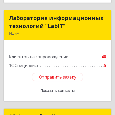
Лаборатория информационных
Лаборатория информационных
технологий "LabIT"
технологий "LabIT"
Ишим
627753, Тюменская обл, Ишимский р-н, Ишим г,
Ф.Энгельса ул, дом № 26
Клиентов на сопровождении
40
Подробнее
1С:Специалист
5
Отправить заявку
Отправить заявку
Показать контакты
Назад