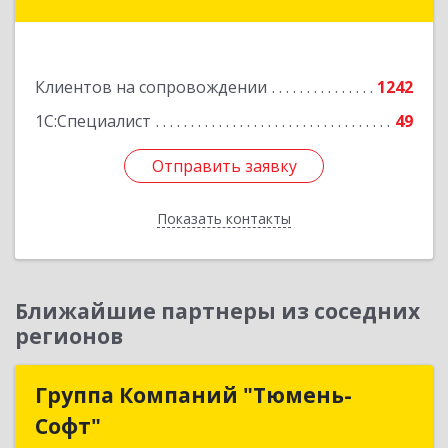
14, оф.208
Подробнее
Клиентов на сопровождении
1242
1С:Специалист
49
Отправить заявку
Отправить заявку
Показать контакты
Назад
Ближайшие партнеры из соседних
регионов
Группа Компаний "Тюмень-
Группа Компаний "Тюмень-
Софт"
Софт"