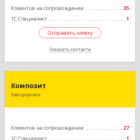
Подробнее
Клиентов на сопровождении
35
1С:Специалист
1
Отправить заявку
Отправить заявку
Показать контакты
Назад
Композит
Композит
Заводоуковск
627140, Тюменская обл, Заводоуковский р-н,
Заводоуковск г, Шоссейная ул, дом № 156
Подробнее
Клиентов на сопровождении
27
1С:Специалист
1