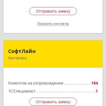
Отправить заявку
Отправить заявку
Показать контакты
Назад
СофтЛайн
СофтЛайн
Ялуторовск
627010, Тюменская обл, Ялуторовский р-н,
Ялуторовск г, Ленина ул, дом № 28
Подробнее
Клиентов на сопровождении
184
1С:Специалист
1
Отправить заявку
Отправить заявку