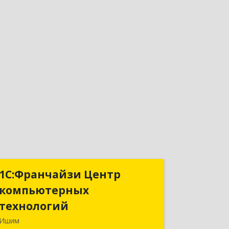
1С:Франчайзи Центр
1С:Франчайзи Центр
компьютерных
компьютерных
технологий
технологий
Ишим