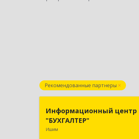
Рекомендованные партнеры
Информационный цент
Информационный центр
"БУХГАЛТЕР
"БУХГАЛТЕР"
Ишим
627750, Тюменская обл, Ишим г
Советская ул, дом № 1