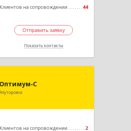
Клиентов на сопровождении
44
Отправить заявку
Отправить заявку
Показать контакты
Назад
Оптимум-С
Оптимум-С
Ялуторовск
Подробнее
Клиентов на сопровождении
2