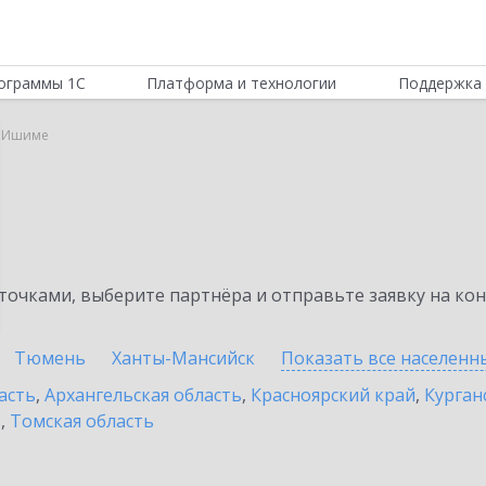
ограммы 1С
Платформа и технологии
Поддержка 
в Ишиме
очками, выберите партнёра и отправьте заявку на ко
Тюмень
Ханты-Мансийск
Показать все населен
асть
,
Архангельская область
,
Красноярский край
,
Курган
ь
,
Томская область