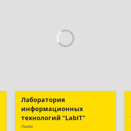
р
Лаборатория
Лаборатория
"
информационных
информационных
технологий "LabIT"
технологий "LabIT"
,
Ишим
6