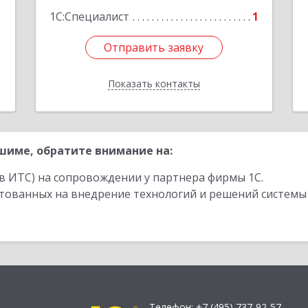
1
1С:Специалист
1
Отправить заявку
Отправить заявку
Показать контакты
Назад
име, обратите внимание на:
в ИТС) на сопровождении у партнера фирмы 1С.
стованных на внедрение технологий и решений системы
Телефон:
+7 (495) 737-92-57