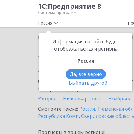
1С:Предприятие 8
Система программ
Россия
Пр
Главная
Сервисы ИТС
1С:Кредит
1С:Кредит 
Информация на сайте будет
отображаться для региона
Заказать 1С:Кредит
Россия
в Ишиме
Да, все верно
Ознакомьтесь с информационными карт
Выбрать другой
внедрение продукта.
Югорск
Нижневартовск
Ноябрьск
Смотрите также:
Россия
,
Тюменская обл
Республика Коми
,
Свердловская област
Партнеры в вашем регионе: