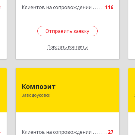
е
3
Клиентов на сопровождении
116
Отправить заявку
Отправить заявку
Показать контакты
Назад
м
Композит
Композит
й
627140, Тюменская обл,
Заводоуковск
ь
Заводоуковский р-н, Заводоуковск г,
,
Шоссейная ул, дом № 156
2
Подробнее
е
5
Клиентов на сопровождении
27