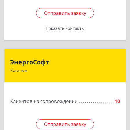
Отправить заявку
Отправить заявку
Показать контакты
Назад
ЭнергоСофт
ЭнергоСофт
Когалым
628485, Ханты-Мансийский Автономный округ
- Югра АО, Когалым г, Сопочинского проезд,
строение 2, оф.18
Подробнее
Клиентов на сопровождении
10
Отправить заявку
Отправить заявку