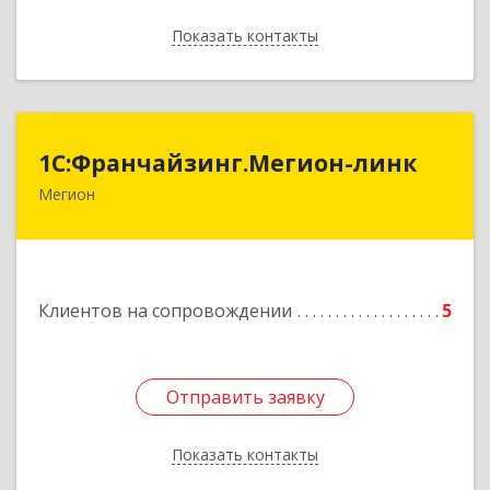
Показать контакты
Назад
1С:Франчайзинг.Мегион-линк
1С:Франчайзинг.Мегион-линк
Мегион
Подробнее
Клиентов на сопровождении
5
Отправить заявку
Отправить заявку
Показать контакты
Назад