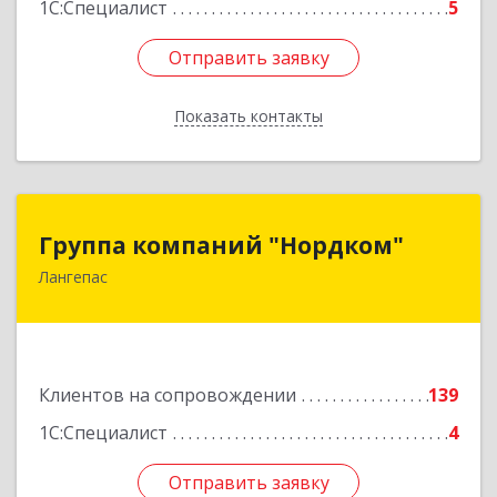
1С:Специалист
5
Отправить заявку
Отправить заявку
Показать контакты
Назад
Группа компаний "Нордком"
Группа компаний "Нордком"
Лангепас
628672, Тюменская обл, Лангепас г., Солнечная
ул., дом № 21/1, каб.313
Подробнее
Клиентов на сопровождении
139
1С:Специалист
4
Отправить заявку
Отправить заявку