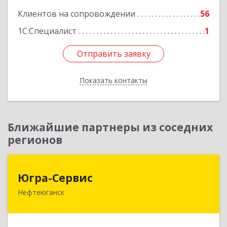
Клиентов на сопровождении
56
1С:Специалист
1
Отправить заявку
Отправить заявку
Показать контакты
Назад
Ближайшие партнеры из соседних
регионов
Югра-Сервис
Югра-Сервис
Нефтеюганск
628303, Ханты-Мансийский Автономный округ
- Югра АО, Нефтеюганск г, 6-й мкр, дом № 3,
кв.175