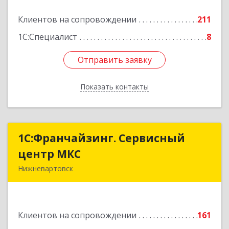
Подробнее
Клиентов на сопровождении
211
1С:Специалист
8
Отправить заявку
Отправить заявку
Показать контакты
Назад
1С:Франчайзинг. Сервисный
1С:Франчайзинг. Сервисный
центр МКС
центр МКС
Нижневартовск
628615, Ханты-Мансийский Автономный округ
- Югра АО, Нижневартовск г, Северная ул, дом
№ 54А, стр.1, оф.112, 202
Клиентов на сопровождении
161
Подробнее