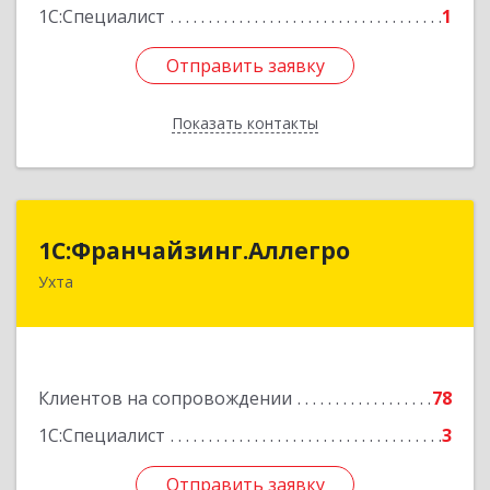
1С:Специалист
1
Отправить заявку
Отправить заявку
Показать контакты
Назад
1С:Франчайзинг.Аллегро
1С:Франчайзинг.Аллегро
Ухта
169304, Коми Респ, Ухта г, Чернова ул, дом №
33, кв.49
Подробнее
Клиентов на сопровождении
78
1С:Специалист
3
Отправить заявку
Отправить заявку