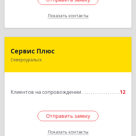
Показать контакты
Назад
Сервис Плюс
Сервис Плюс
Североуральск
624480, Свердловская обл, Североуральск г,
Ленина ул, дом № 10, кв.оф.1
Подробнее
Клиентов на сопровождении
12
Отправить заявку
Отправить заявку
Показать контакты
Назад