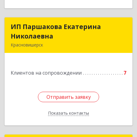
ИП Паршакова Екатерина
ИП Паршакова Екатерина
Николаевна
Николаевна
Красновишерск
618590, Пермский край, Красновишерск г,
Карла Маркса ул, дом № 27, кв.8
Клиентов на сопровождении
7
Подробнее
Отправить заявку
Отправить заявку
Показать контакты
Назад