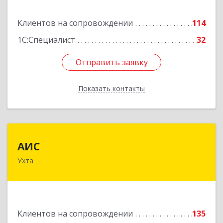
Подробнее
Клиентов на сопровождении
114
1С:Специалист
32
Отправить заявку
Отправить заявку
Показать контакты
Назад
АИС
АИС
Ухта
169310, Коми Респ, Ухта г, Первомайская ул.,
дом № 35А
Подробнее
Клиентов на сопровождении
135