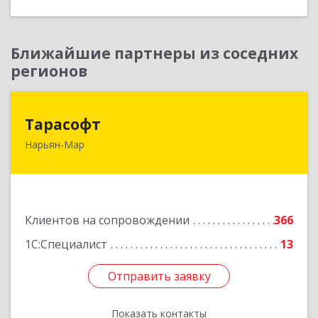
Ближайшие партнеры из соседних
регионов
Тарасофт
Тарасофт
Нарьян-Мар
166000, Ненецкий АО, Нарьян-Мар г, им
В.И.Ленина ул, дом № 39, корпус А, оф.2
Подробнее
Клиентов на сопровождении
366
1С:Специалист
13
Отправить заявку
Отправить заявку
Показать контакты
Назад