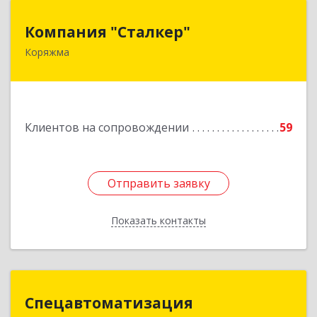
Компания "Сталкер"
Компания "Сталкер"
Коряжма
165651, Архангельская обл, Коряжма г,
Архангельская ул, дом № 14
Подробнее
Клиентов на сопровождении
59
Отправить заявку
Отправить заявку
Показать контакты
Назад
Спецавтоматизация
Спецавтоматизация