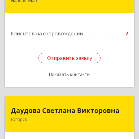
Нарьян-Мар
Подробнее
Клиентов на сопровождении
2
Отправить заявку
Отправить заявку
Показать контакты
Назад
Даудова Светлана Викторовна
Даудова Светлана Викторовна
Югорск
Подробнее