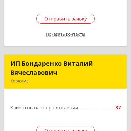
Отправить заявку
Отправить заявку
Показать контакты
Назад
ИП Бондаренко Виталий
ИП Бондаренко Виталий
Вячеславович
Вячеславович
Коряжма
165650, Архангельская обл, Коряжма г,
Набережная им Н.Островского ул, дом № 38
Клиентов на сопровождении
37
Подробнее
Отправить заявку
Отправить заявку