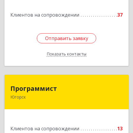
Подробнее
Клиентов на сопровождении
37
Отправить заявку
Отправить заявку
Показать контакты
Назад
Программист
Программист
Югорск
628264, Ханты-Мансийский Автономный округ
- Югра АО, Югорск г, микрорайон Югорск-2,
дом № 1, кв.27
Подробнее
Клиентов на сопровождении
13