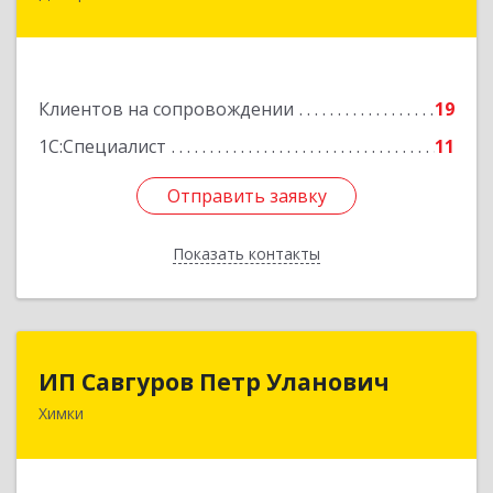
Дмитров г, Чекистская ул, дом № 8, кв.186
Подробнее
Клиентов на сопровождении
19
1С:Специалист
11
Отправить заявку
Отправить заявку
Показать контакты
Назад
ИП Савгуров Петр Уланович
ИП Савгуров Петр Уланович
Химки
141407, Московская обл, Химки г, Молодежная
ул, дом № 68, кв.443