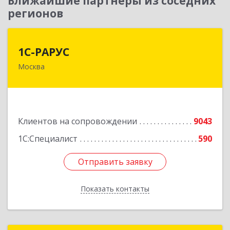
Ближайшие партнеры из соседних
регионов
1С-РАРУС
1С-РАРУС
Москва
127434, Москва г, Дмитровское ш, дом № 9Б
Подробнее
Клиентов на сопровождении
9043
1С:Специалист
590
Отправить заявку
Отправить заявку
Показать контакты
Назад