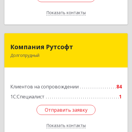
Показать контакты
Назад
Компания Рутсофт
Компания Рутсофт
Долгопрудный
141700, Московская обл, Долгопрудный г,
Новый Бульвар ул, дом № 22, пом.12
Подробнее
Клиентов на сопровождении
84
1С:Специалист
1
Отправить заявку
Отправить заявку
Показать контакты
Назад