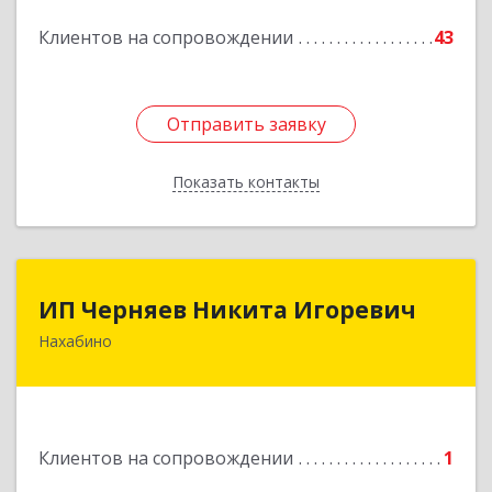
Подробнее
Клиентов на сопровождении
43
Отправить заявку
Отправить заявку
Показать контакты
Назад
ИП Черняев Никита Игоревич
ИП Черняев Никита Игоревич
Нахабино
143430, Московская обл, Красногорский р-н,
Нахабино рп, Красноармейская ул, дом № 60,
кв.8
Подробнее
Клиентов на сопровождении
1