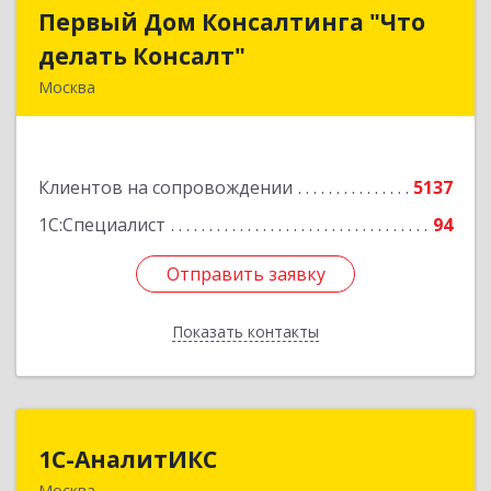
Первый Дом Консалтинга "Что
Первый Дом Консалтинга "Что
делать Консалт"
делать Консалт"
Москва
127083, Москва г, Мишина ул, дом № 56
Подробнее
Клиентов на сопровождении
5137
1С:Специалист
94
Отправить заявку
Отправить заявку
Показать контакты
Назад
1С-АналитИКС
1С-АналитИКС
Москва