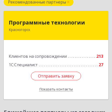
Рекомендованные партнеры
Программные технологии
Программные технологии
Красногорск
143408, Московская обл, Красногорский р-н,
Красногорск г, Ленина ул, дом № 45, оф.40
Подробнее
Клиентов на сопровождении
213
1С:Специалист
27
Отправить заявку
Отправить заявку
Показать контакты
Назад