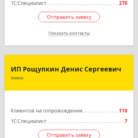
1С:Специалист
270
Отправить заявку
Отправить заявку
Показать контакты
Назад
ИП Рощупкин Денис Сергеевич
ИП Рощупкин Денис Сергеевич
Химки
141402, Московская обл, г.о. Химки, Химки г,
Московская ул, дом № 21А, кв.126
Подробнее
Клиентов на сопровождении
110
1С:Специалист
7
Отправить заявку
Отправить заявку