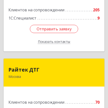
Подробнее
Клиентов на сопровождении
205
1С:Специалист
9
Отправить заявку
Отправить заявку
Показать контакты
Назад
Райтек ДТГ
Райтек ДТГ
Москва
123112, Москва г, вн.тер.г. муниципальный
округ Пресненский, Пресненская наб, дом № 8,
строение 1, пом.625М
Подробнее
Клиентов на сопровождении
70