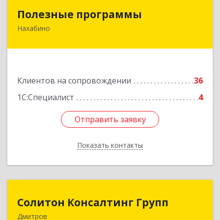
Полезные программы
Полезные программы
Нахабино
143432, Московская обл, Красногорский р-н,
Нахабино рп, Панфилова ул, дом № 9А, кв.6
Подробнее
Клиентов на сопровождении
36
1С:Специалист
4
Отправить заявку
Отправить заявку
Показать контакты
Назад
Солитон Консалтинг Групп
Солитон Консалтинг Групп
Дмитров
141804, Московская обл, г.о. Дмитровский,