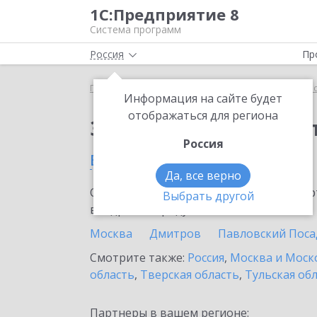
1С:Предприятие 8
Система программ
Россия
Пр
Главная
Сервисы ИТС
1С:Касса облачное при
Информация на сайте будет
отображаться для региона
Заказать 1С:Касса о
Россия
в Можайске
Да, все верно
Ознакомьтесь с информационными карт
Выбрать другой
внедрение продукта.
Москва
Дмитров
Павловский Поса
Смотрите также:
Россия
,
Москва и Моск
область
,
Тверская область
,
Тульская об
Партнеры в вашем регионе: