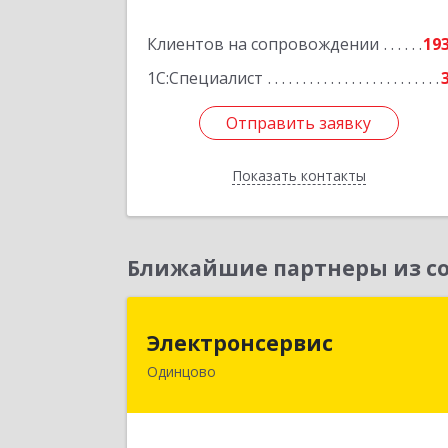
Подробне
Клиентов на сопровождении
19
1С:Специалист
Отправить заявку
Отправить заявку
Показать контакты
Назад
Ближайшие партнеры из со
Электронсерви
Электронсервис
Одинцово
143050, Московская обл
Одинцовский р-н, Большие Вязем
рп, Ямская ул, владение № 4, строени
2