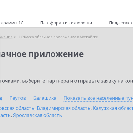
ограммы 1С
Платформа и технологии
Поддержка 
ложение
1С:Касса облачное приложение в Можайске
блачное приложение
очками, выберите партнёра и отправьте заявку на ко
д
Реутов
Балашиха
Показать все населенные
пу
овская область
,
Владимирская область
,
Калужская облас
ласть
,
Ярославская область