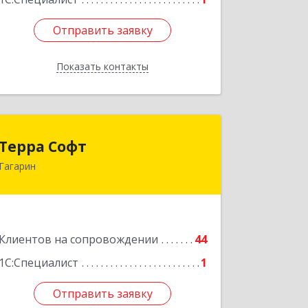
Отправить заявку
Отправить заявку
Показать контакты
Назад
Терра Софт
Терра Софт
Гагарин
215010, Смоленская обл, Гагарин г,
Ленина ул, дом № 12
Подробнее
Клиентов на сопровождении
44
1С:Специалист
1
Отправить заявку
Отправить заявку