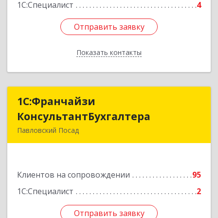
1С:Специалист
4
Отправить заявку
Отправить заявку
Показать контакты
Назад
1С:Франчайзи
1С:Франчайзи
КонсультантБухгалтера
КонсультантБухгалтера
Павловский Посад
142500, Московская обл, Павловский Посад г,
Каляева ул, дом № 3, оф.38
Клиентов на сопровождении
95
Подробнее
1С:Специалист
2
Отправить заявку
Отправить заявку