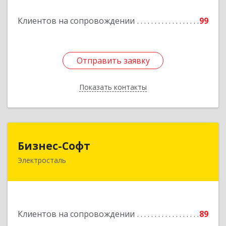
Подробнее
Клиентов на сопровождении
99
Отправить заявку
Отправить заявку
Показать контакты
Назад
Бизнес-Софт
Бизнес-Софт
Электросталь
144000, Московская обл, Электросталь г, Карла
Маркса ул, дом № 26
Подробнее
Клиентов на сопровождении
89