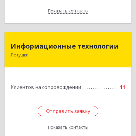
Показать контакты
Назад
Информационные технологии
Информационные технологии
Петушки
601144, Владимирская обл, Петушки г,
Маяковского ул, дом № 19
Подробнее
Клиентов на сопровождении
11
Отправить заявку
Отправить заявку
Показать контакты
Назад