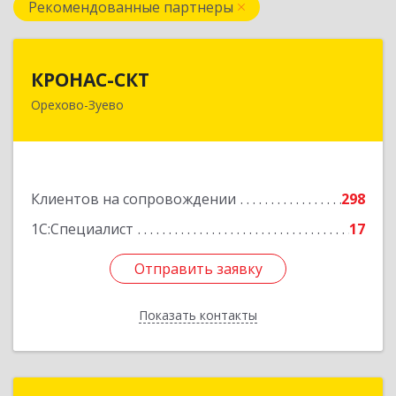
Рекомендованные партнеры
КРОНАС-СКТ
КРОНАС-СКТ
Орехово-Зуево
142600, Московская обл, Орехово-Зуево г,
Бабушкина ул, дом № 2А, пом.31
Подробнее
Клиентов на сопровождении
298
1С:Специалист
17
Отправить заявку
Отправить заявку
Показать контакты
Назад