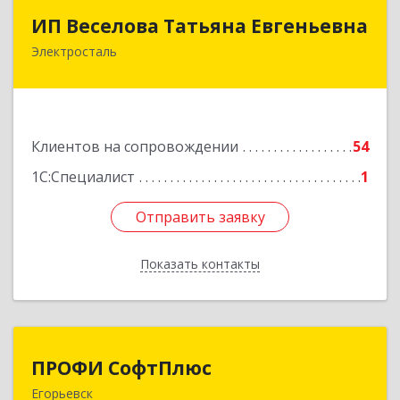
ИП Веселова Татьяна Евгеньевна
ИП Веселова Татьяна Евгеньевна
Электросталь
144000, Московская обл, Электросталь г,
Николаева ул, дом № 6, кв.6
Подробнее
Клиентов на сопровождении
54
1С:Специалист
1
Отправить заявку
Отправить заявку
Показать контакты
Назад
ПРОФИ СофтПлюс
ПРОФИ СофтПлюс
Егорьевск
140301, Московская обл, Егорьевск г,