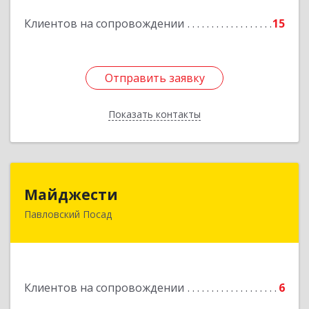
Подробнее
Клиентов на сопровождении
15
Отправить заявку
Отправить заявку
Показать контакты
Назад
Майджести
Майджести
Павловский Посад
142502, Московская обл, Павлово-Посадский р-
н, Павловский Посад г, Южная ул, дом № 22,
кв.59
Подробнее
Клиентов на сопровождении
6