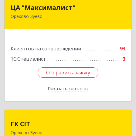
ЦА "Максималист"
ЦА "Максималист"
Орехово-Зуево
142600, Московская обл, Орехово-Зуево г,
Ленина ул, дом № 78
Подробнее
Клиентов на сопровождении
93
1С:Специалист
3
Отправить заявку
Отправить заявку
Показать контакты
Назад
ГК CIT
ГК CIT
Орехово-Зуево
142600, Московская обл, Орехово-Зуево г,