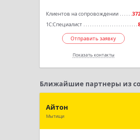
Подробне
Клиентов на сопровождении
37
1С:Специалист
Отправить заявку
Отправить заявку
Показать контакты
Назад
Ближайшие партнеры из со
Айто
Айтон
Мытищи
141006, Московская обл, Мытищи г
Олимпийский пр-кт, строение 10
пом.1А,