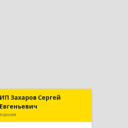
ИП Захаров Сергей
ИП Захаров Сергей
Евгеньевич
Евгеньевич
Королев
141092, Московская обл, Королев г,
Юбилейный мкр, Пушкинская ул, дом