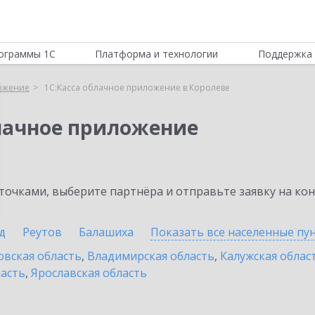
ограммы 1С
Платформа и технологии
Поддержка 
ложение
1С:Касса облачное приложение в Королеве
блачное приложение
очками, выберите партнёра и отправьте заявку на ко
д
Реутов
Балашиха
Показать все населенные
пу
овская область
,
Владимирская область
,
Калужская облас
ласть
,
Ярославская область