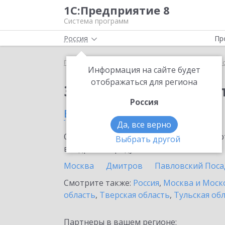
1С:Предприятие 8
Система программ
Россия
Пр
Главная
Сервисы ИТС
1С:Касса облачное при
Информация на сайте будет
отображаться для региона
Заказать 1С:Касса о
Россия
в Королеве
Да, все верно
Ознакомьтесь с информационными карт
Выбрать другой
внедрение продукта.
Москва
Дмитров
Павловский Поса
Смотрите также:
Россия
,
Москва и Моск
область
,
Тверская область
,
Тульская об
Партнеры в вашем регионе: