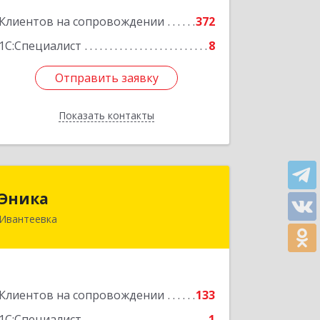
Клиентов на сопровождении
372
Подробнее
1С:Специалист
8
Отправить заявку
Отправить заявку
Показать контакты
Назад
Эника
Эника
Ивантеевка
141280, Московская обл, г.о.
Пушкинский, Ивантеевка г,
Заводская ул, дом № 12, кв.1
Подробнее
Клиентов на сопровождении
133
1С:Специалист
1