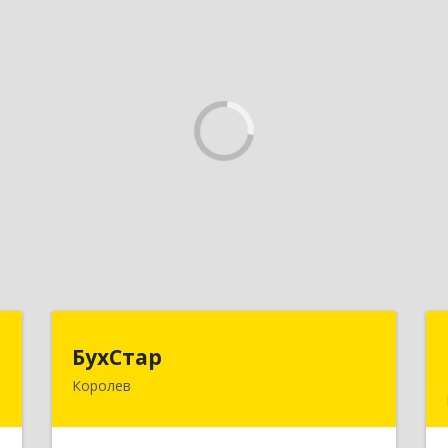
"
БухСтар
БухСтар
Королев
,
141090, Московская обл, Королев г,
4
М.К.Тихонравова (Юбилейный мкр)
ул, дом № 42, кв.20