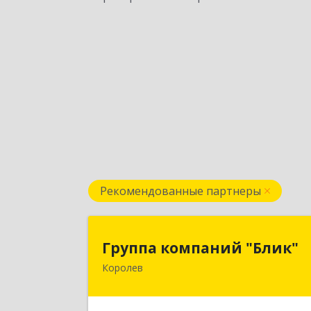
Рекомендованные партнеры
Группа компаний "Блик
Группа компаний "Блик"
Королев
141077, Московская обл, Королев г
Октябрьский б-р, дом № 1