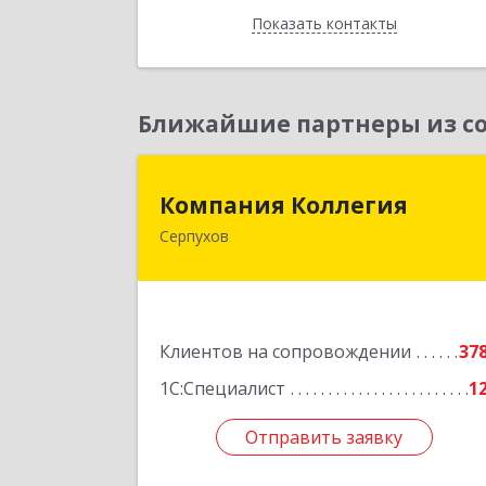
Показать контакты
Назад
Ближайшие партнеры из со
Компания Коллеги
Компания Коллегия
Серпухов
142211, Московская обл, Серпухов г
Оборонная ул, дом № 1
Подробне
Клиентов на сопровождении
37
1С:Специалист
1
Отправить заявку
Отправить заявку