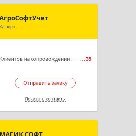
АгроСофтУчет
АгроСофтУчет
Кашира
142932, Московская обл, г.о.Кашира,
Каменка д, Парковая ул, дом № 37
Подробнее
Клиентов на сопровождении
35
Отправить заявку
Отправить заявку
Показать контакты
Назад
МАГИК СОФТ
МАГИК СОФТ