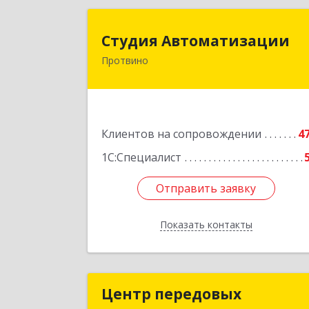
Студия Автоматизаци
Студия Автоматизации
Протвино
142281, Московская обл, Протвино г
Ленина ул, дом № 39, оф.
Подробне
Клиентов на сопровождении
4
1С:Специалист
Отправить заявку
Отправить заявку
Показать контакты
Назад
Центр передовых
Центр передовы