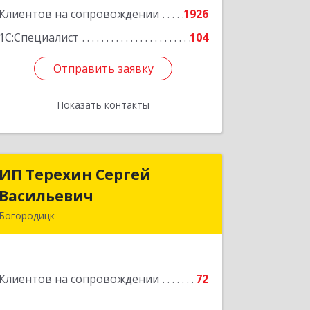
Клиентов на сопровождении
1926
1С:Специалист
104
Отправить заявку
Отправить заявку
Показать контакты
Назад
ИП Терехин Сергей
ИП Терехин Сергей
Васильевич
Васильевич
Богородицк
301831, Тульская обл, Богородицкий
р-н, Богородицк г, Полевая ул, дом №
32, кв.92
Клиентов на сопровождении
72
Подробнее