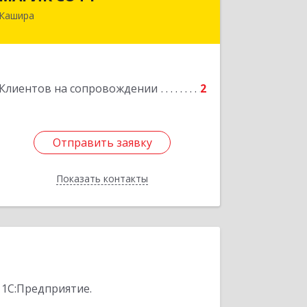
Кашира
Подробнее
Клиентов на сопровождении
2
Отправить заявку
Отправить заявку
Показать контакты
Назад
 1С:Предприятие.