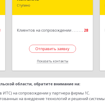
"
Ступино
142800, Московская обл, Ступино г,
Андропова ул, дом № 93, кв.137
й
е
Подробнее
1
3
Клиентов на сопровождении
28
е
1
Отправить заявку
Отправить заявку
Показать контакты
Назад
льской области, обратите внимание на:
в ИТС) на сопровождении у партнера фирмы 1С.
стованных на внедрение технологий и решений системы