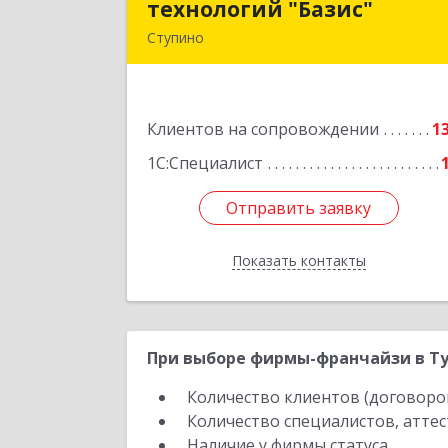
технологий "Базис"
технологий "Базис
Ступино
142800, Московская обл, Ступински
р-н, Ступино г, Крылова ул, владени
№ 16, корпус 
Клиентов на сопровождении
1
Подробне
1С:Специалист
Отправить заявку
Отправить заявку
Показать контакты
Назад
При выборе фирмы-франчайзи в Ту
Количество клиентов (договоро
Количество специалистов, атте
Наличие у фирмы статуса