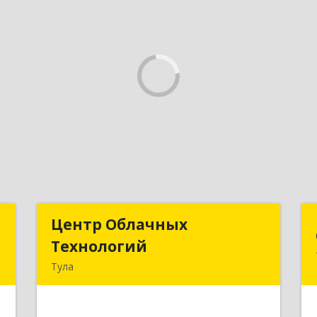
д
Центр Облачных
Центр Облачных
Технологий
Технологий
а
Тула
5
300000, Тульская обл, г.о. город Тула,
Тула г, Жуковского ул, дом № 58,
е
пом.602