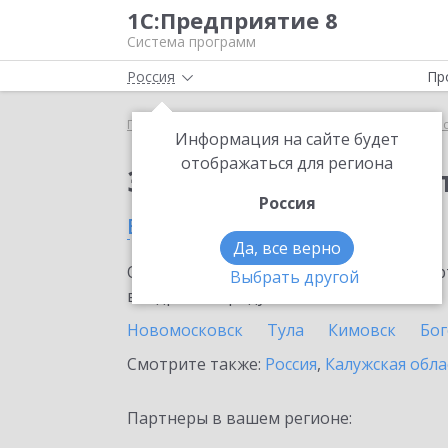
1С:Предприятие 8
Система программ
Россия
Пр
Главная
Сервисы ИТС
1С:Касса облачное при
Информация на сайте будет
отображаться для региона
Заказать 1С:Касса о
Россия
в Тульской области
Да, все верно
Ознакомьтесь с информационными карт
Выбрать другой
внедрение продукта.
Новомосковск
Тула
Кимовск
Бо
Смотрите также:
Россия
,
Калужская обла
Партнеры в вашем регионе: