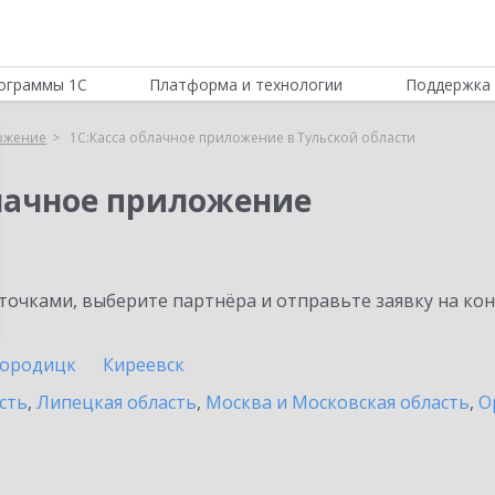
ограммы 1С
Платформа и технологии
Поддержка 
ложение
1С:Касса облачное приложение в Тульской области
блачное приложение
очками, выберите партнёра и отправьте заявку на ко
городицк
Киреевск
сть
,
Липецкая область
,
Москва и Московская область
,
О