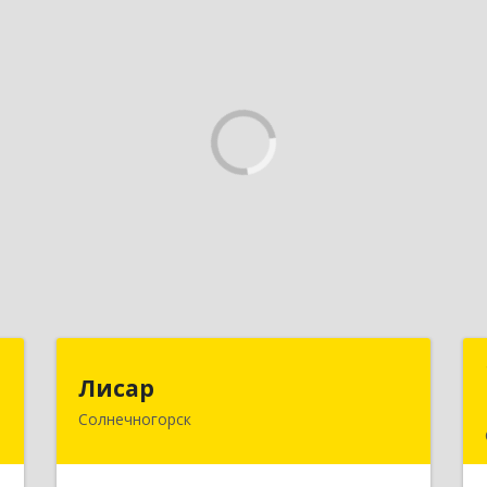
й
Лисар
Лисар
ч
Солнечногорск
141551, Московская обл,
Солнечногорский р-н, Андреевка рп,
Жилинская ул, дом № 27, корпус 3,
е