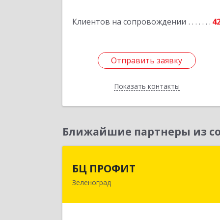
Клиентов на сопровождении
4
Отправить заявку
Отправить заявку
Показать контакты
Назад
Ближайшие партнеры из со
БЦ ПРОФИ
БЦ ПРОФИТ
Зеленоград
124482, Москва г, Зеленоград г
корпус 340, этаж 1, пом.Х, ком.1-