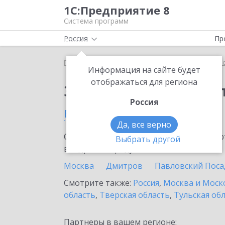
1С:Предприятие 8
Система программ
Россия
Пр
Главная
Сервисы ИТС
1С:Касса облачное при
Информация на сайте будет
отображаться для региона
Заказать 1С:Касса о
Россия
в Солнечногорске
Да, все верно
Ознакомьтесь с информационными карт
Выбрать другой
внедрение продукта.
Москва
Дмитров
Павловский Поса
Смотрите также:
Россия
,
Москва и Моск
область
,
Тверская область
,
Тульская об
Партнеры в вашем регионе: