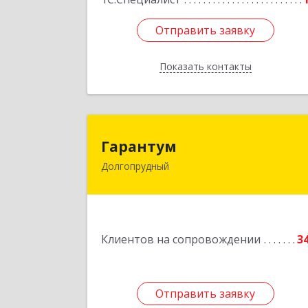
Отправить заявку
Отправить заявку
Показать контакты
Назад
Гаранту
Гарантум
Долгопрудный
141707, Московская обл
Долгопрудный г, Заводская ул, дом 
Подробне
Клиентов на сопровождении
3
Отправить заявку
Отправить заявку