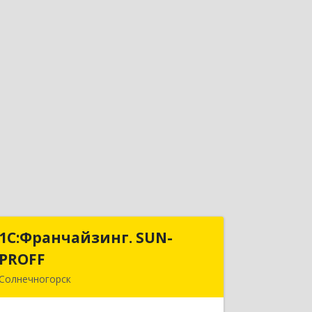
1С:Франчайзинг. SUN-
1С:Франчайзинг. SUN-
PROFF
PROFF
Солнечногорск
141503, Московская обл,
Солнечногорский р-н, Солнечногорск