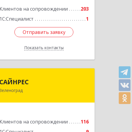
Подробнее
Клиентов на сопровождении
203
1С:Специалист
1
Отправить заявку
Отправить заявку
Показать контакты
Назад
САЙНРЕС
САЙНРЕС
Зеленоград
124365, Москва г, Зеленоград г,
корпус 2307А, кв.37
Подробнее
Клиентов на сопровождении
116
1С:Специалист
9