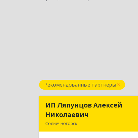
Рекомендованные партнеры
ИП Ляпунцов Алексей
ИП Ляпунцов Алексе
Николаевич
Николаеви
Солнечногорск
Подробне