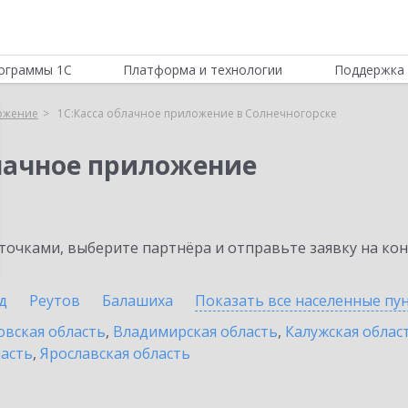
ограммы 1С
Платформа и технологии
Поддержка 
ложение
1С:Касса облачное приложение в Солнечногорске
блачное приложение
очками, выберите партнёра и отправьте заявку на ко
д
Реутов
Балашиха
Показать все населенные
пу
овская область
,
Владимирская область
,
Калужская облас
ласть
,
Ярославская область