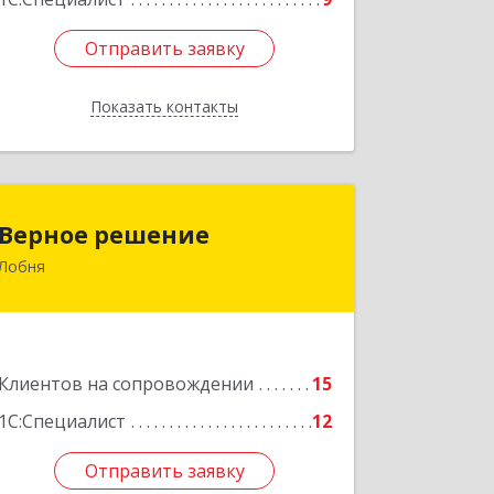
Отправить заявку
Отправить заявку
Показать контакты
Назад
Верное решение
Верное решение
Лобня
141730, Московская обл, Лобня г,
Чехова ул, дом № 12, кв.68
Подробнее
Клиентов на сопровождении
15
1С:Специалист
12
Отправить заявку
Отправить заявку