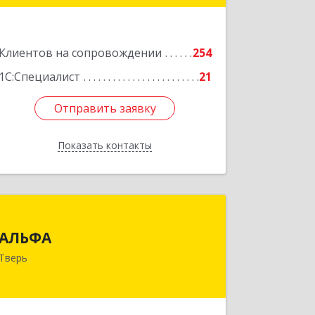
Подробнее
Клиентов на сопровождении
254
1С:Специалист
21
Отправить заявку
Отправить заявку
Показать контакты
Назад
АЛЬФА
АЛЬФА
170002, Тверская обл, Тверь г,
Тверь
Чайковского пр-кт, дом № 19а, оф.400
Подробнее