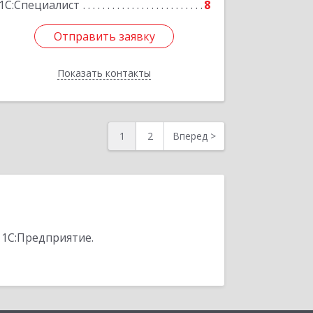
1С:Специалист
8
Отправить заявку
Отправить заявку
Показать контакты
Назад
1
2
Вперед
>
 1С:Предприятие.