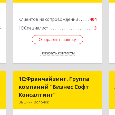
е
Подробнее
1
Клиентов на сопровождении
404
6
1С:Специалист
3
Отправить заявку
Отправить заявку
Показать контакты
Назад
"
1С:Франчайзинг. Группа
1С:Франчайзинг. Группа
компаний "Бизнес Софт
компаний "Бизнес Софт
,
Консалтинг"
Консалтинг"
0
Вышний Волочек
171157, Тверская обл, Вышний
е
Волочек г, Карла Либкнехта ул, дом №