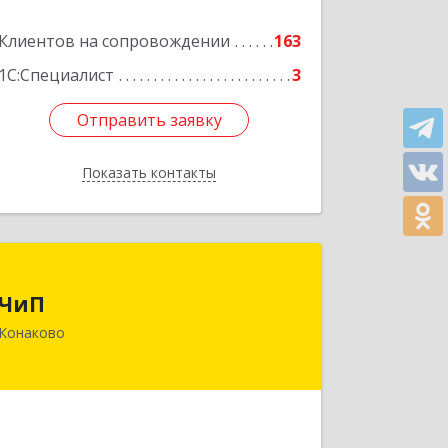
Клиентов на сопровождении
163
1С:Специалист
3
Отправить заявку
Отправить заявку
Показать контакты
Назад
ЧиП
ЧиП
171255, Тверская обл, Конаковский р-
Конаково
н, Конаково г, Энергетиков ул, дом №
29, кв.2
Подробнее