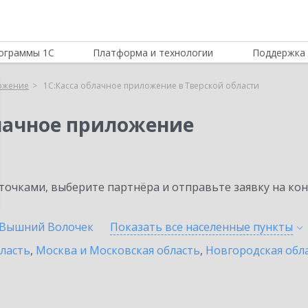
ограммы 1С
Платформа и технологии
Поддержка 
ложение
1С:Касса облачное приложение в Тверской области
блачное приложение
очками, выберите партнёра и отправьте заявку на ко
Вышний Волочек
Показать все населенные
пункты
бласть
,
Москва и Московская область
,
Новгородская обл