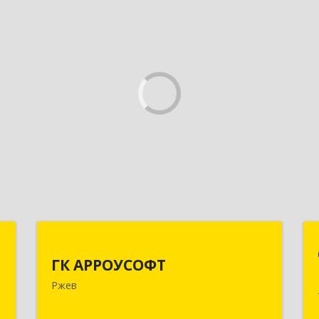
д
ГК АРРОУСОФТ
ГК АРРОУСОФТ
,
172381, Тверская обл, м.о. Ржевский,
Ржев
0
Ржев г, Большая Спасская ул, дом №
15, кв.2А