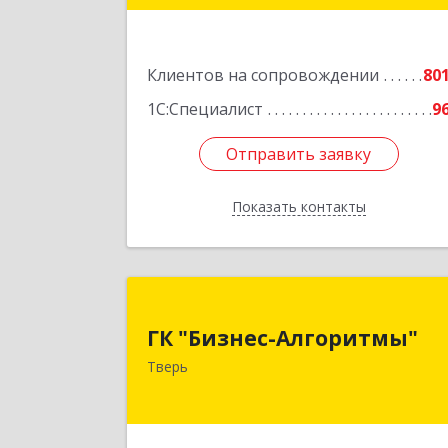
Подробне
Клиентов на сопровождении
80
1С:Специалист
9
Отправить заявку
Отправить заявку
Показать контакты
Назад
ГК "Бизнес-Алгоритмы
ГК "Бизнес-Алгоритмы"
170006, Тверская обл, Тверь г
Тверь
Брагина ул, дом № 6а, оф.30
Подробне