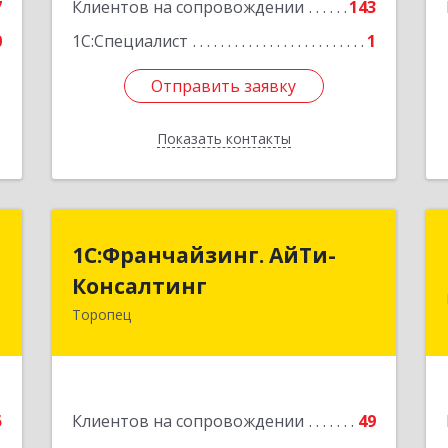
7
Клиентов на сопровождении
143
0
1С:Специалист
1
Отправить заявку
Отправить заявку
Показать контакты
Назад
й
1С:Франчайзинг. АйТи-
1С:Франчайзинг. АйТи-
ч
Консалтинг
Консалтинг
Торопец
,
172840, Тверская обл, Торопец г,
я
Гоголя ул, дом № 13
2
Подробнее
е
5
Клиентов на сопровождении
49