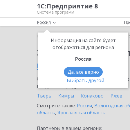
1С:Предприятие 8
Система программ
Россия
Пр
Главная
Сервисы ИТС
1С:Касса облачное при
Информация на сайте будет
отображаться для региона
Заказать 1С:Касса о
Россия
в Тверской области
Да, все верно
Ознакомьтесь с информационными карт
Выбрать другой
внедрение продукта.
Тверь
Кимры
Конаково
Ржев
Смотрите также:
Россия
,
Вологодская о
область
,
Ярославская область
Партнеры в вашем регионе: