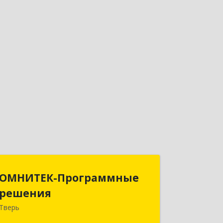
ОМНИТЕК-Программные
ОМНИТЕК-Программные
решения
решения
Тверь
170034, Тверская обл, Тверь г,
Дарвина ул, дом № 3а, оф.23,24