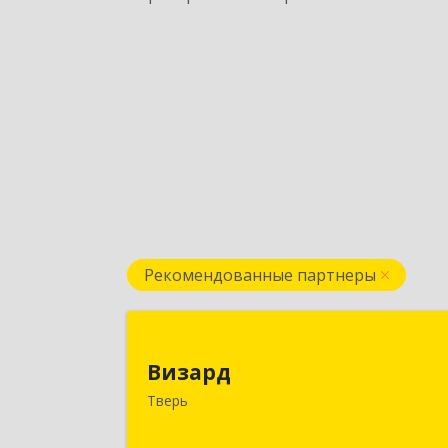
Рекомендованные партнеры
Визар
Визард
170006, Тверская обл, Тверь г
Тверь
Учительская ул, дом № 59, оф.11