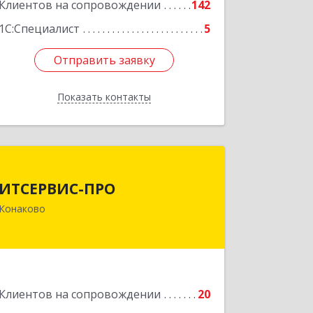
Клиентов на сопровождении
142
1С:Специалист
5
Отправить заявку
Отправить заявку
Показать контакты
Назад
ИТСЕРВИС-ПРО
ИТСЕРВИС-ПРО
171252, Тверская обл, Конаковский р-
Конаково
н, Конаково г, Учебная ул, дом № 17,
оф.35
Подробнее
Клиентов на сопровождении
20