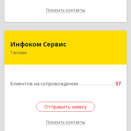
Показать контакты
Назад
Инфоком Сервис
Инфоком Сервис
Таксимо
671560, Республика Бурятия, Муйский р-н, пгт.
Таксимо, ул. Железнодорожников, дом 14
Подробнее
Клиентов на сопровождении
57
Отправить заявку
Отправить заявку
Показать контакты
Назад