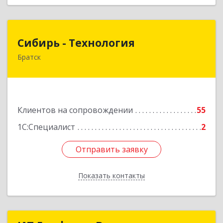
Сибирь - Технология
Сибирь - Технология
Братск
665710, Иркутская обл, Братск г, Снежная
(Центральный ж/р) ул, дом № 13
Подробнее
Клиентов на сопровождении
55
1С:Специалист
2
Отправить заявку
Отправить заявку
Показать контакты
Назад