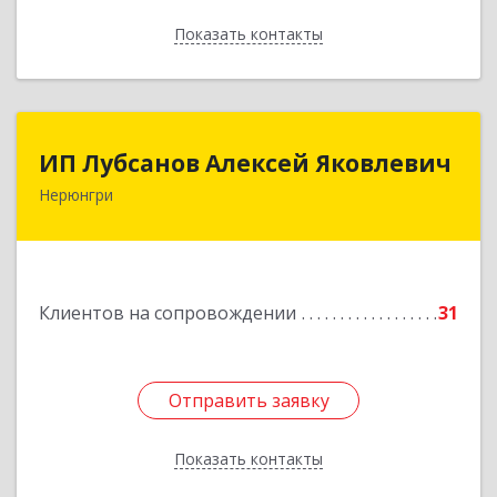
Показать контакты
Назад
ИП Лубсанов Алексей Яковлевич
ИП Лубсанов Алексей Яковлевич
Нерюнгри
675002, Амурская область, г. Благовещенск, ул.
Краснофлотская ,77/1, кв.38
Подробнее
Клиентов на сопровождении
31
Отправить заявку
Отправить заявку
Показать контакты
Назад