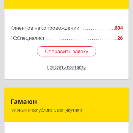
ул, дом № 1, кв.19
Подробнее
Клиентов на сопровождении
604
1С:Специалист
26
Отправить заявку
Отправить заявку
Показать контакты
Назад
Гамаюн
Гамаюн
Мирный (Республика Саха (Якутия))
678170, Саха /Якутия/ Респ, Мирнинский у,
Мирный г, Ленинградский пр-кт, дом № 48,
корпус а