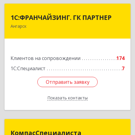
1С:ФРАНЧАЙЗИНГ. ГК ПАРТНЕР
1С:ФРАНЧАЙЗИНГ. ГК ПАРТНЕР
Ангарск
665813, Иркутская обл, Ангарск г, 81 кв-л,
строение 3, оф.104
Подробнее
Клиентов на сопровождении
174
1С:Специалист
7
Отправить заявку
Отправить заявку
Показать контакты
Назад
КомпасСпециалиста
КомпасСпециалиста