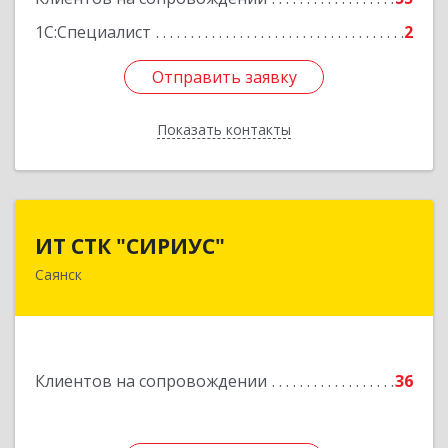
1С:Специалист
2
Отправить заявку
Отправить заявку
Показать контакты
Назад
ИТ СТК "СИРИУС"
ИТ СТК "СИРИУС"
Саянск
666303, Иркутская обл, Саянск г, Юбилейный
мкр, дом № 38
Подробнее
Клиентов на сопровождении
36