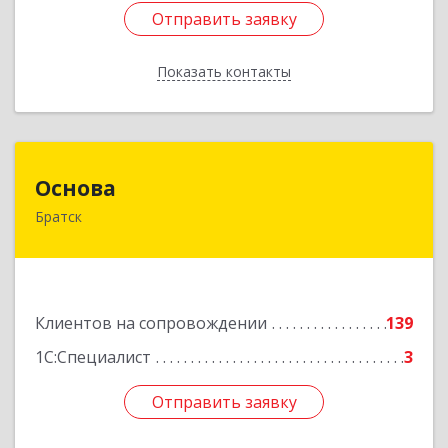
Отправить заявку
Отправить заявку
Показать контакты
Назад
Основа
Основа
Братск
665700, Иркутская обл, Братск г, Ленина
(Центральный ж/р) пр-кт, дом № 6, оф.1001
Подробнее
Клиентов на сопровождении
139
1С:Специалист
3
Отправить заявку
Отправить заявку