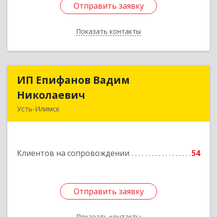
Отправить заявку
Отправить заявку
Показать контакты
Назад
ИП Епифанов Вадим
ИП Епифанов Вадим
Николаевич
Николаевич
Усть-Илимск
666682, Иркутская обл, Усть-Илимск г,
Белградская ул, дом № 11, кв.22
Клиентов на сопровождении
54
Подробнее
Отправить заявку
Отправить заявку
Показать контакты
Назад