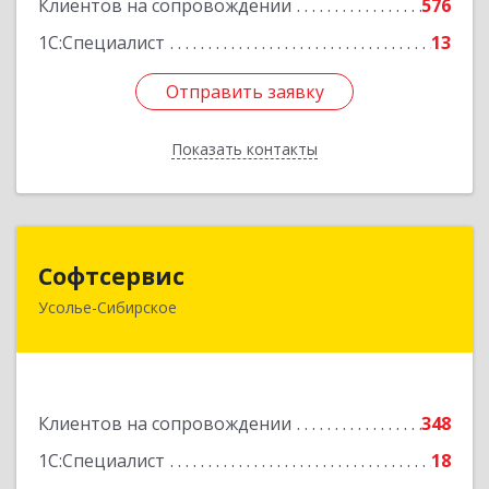
Клиентов на сопровождении
576
1С:Специалист
13
Отправить заявку
Отправить заявку
Показать контакты
Назад
Софтсервис
Софтсервис
Усолье-Сибирское
665451, Иркутская обл, Усолье-Сибирское г,
Интернациональная ул, дом № 87
Подробнее
Клиентов на сопровождении
348
1С:Специалист
18