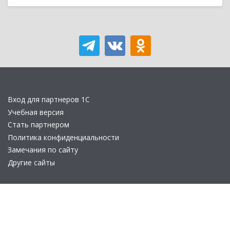
Вход для партнеров 1С
Учебная версия
Стать партнером
Политика конфиденциальности
Замечания по сайту
Другие сайты
Телефон:
+7 (495) 737-92-57
Email:
site_v8@1c.ru
Отдел продаж:
г. Москва
,
улица Селезнёвская, дом 21