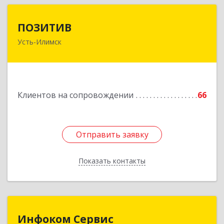
ПОЗИТИВ
ПОЗИТИВ
Усть-Илимск
666679, Иркутская обл, Усть-Илимск г, Дружбы
Народов пр-кт, дом № 12, кв.60
Подробнее
Клиентов на сопровождении
66
Отправить заявку
Отправить заявку
Показать контакты
Назад
Инфоком Сервис
Инфоком Сервис