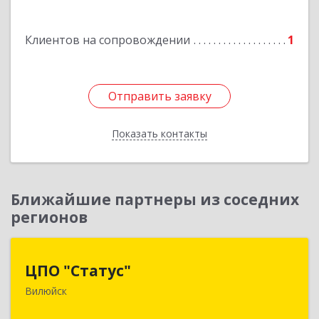
Мирный г, Комсомольская ул, дом № 2, к. А кв.
108
Клиентов на сопровождении
1
Подробнее
Отправить заявку
Отправить заявку
Показать контакты
Назад
Ближайшие партнеры из соседних
регионов
ЦПО "Статус"
ЦПО "Статус"
Вилюйск
677000, Саха /Якутия/ Респ, Якутск г, Ленина пр-
кт, дом № 1, оф.427