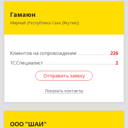
Гамаюн
Гамаюн
Мирный (Республика Саха (Якутия))
678170, Саха /Якутия/ Респ, Мирнинский у,
Мирный г, Ленинградский пр-кт, дом № 48,
корпус а
Подробнее
Клиентов на сопровождении
226
1С:Специалист
2
Отправить заявку
Отправить заявку
Показать контакты
Назад
ООО "ШАИ"
ООО "ШАИ"