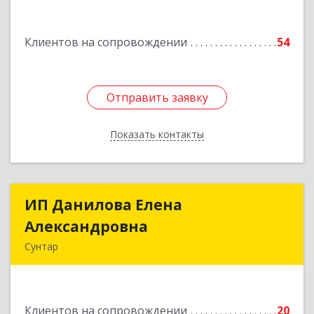
Белградская ул, дом № 11, кв.22
Клиентов на сопровождении
54
Подробнее
Отправить заявку
Отправить заявку
Показать контакты
Назад
ИП Данилова Елена
ИП Данилова Елена
Александровна
Александровна
Сунтар
Подробнее
Клиентов на сопровождении
20