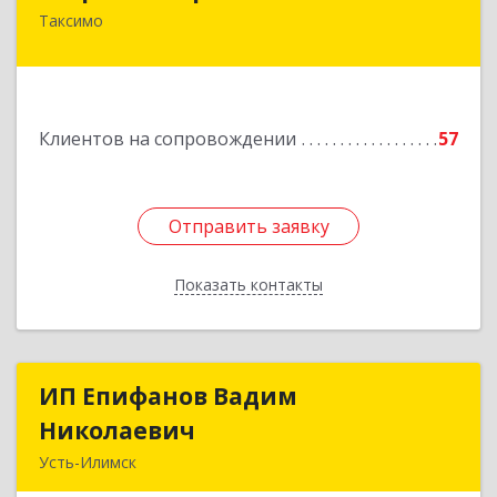
Таксимо
671560, Республика Бурятия, Муйский р-н, пгт.
Таксимо, ул. Железнодорожников, дом 14
Подробнее
Клиентов на сопровождении
57
Отправить заявку
Отправить заявку
Показать контакты
Назад
ИП Епифанов Вадим
ИП Епифанов Вадим
Николаевич
Николаевич
Усть-Илимск
666682, Иркутская обл, Усть-Илимск г,