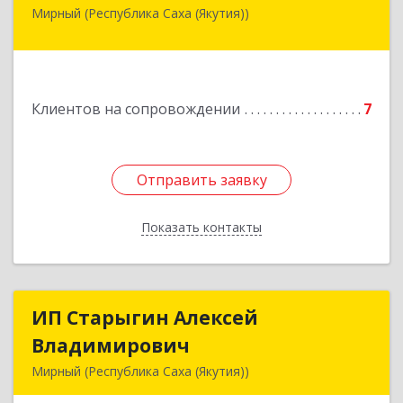
Мирный (Республика Саха (Якутия))
678175, Республика Саха (Якутия), у.
Мирнинский, г. Мирный, ул. Ленина, дом 34,
квартира 5
Подробнее
Клиентов на сопровождении
7
Отправить заявку
Отправить заявку
Показать контакты
Назад
ИП Старыгин Алексей
ИП Старыгин Алексей
Владимирович
Владимирович
Мирный (Республика Саха (Якутия))
678174, Саха /Якутия/ Респ, Мирнинский у,