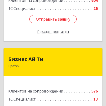
Клиентов на сопровождении
604
1С:Специалист
26
Отправить заявку
Отправить заявку
Показать контакты
Назад
Бизнес Ай Ти
Бизнес Ай Ти
Братск
665717, Иркутская обл, Братск г, Центральный
жилрайон, Мира ул, дом № 27B, оф.14
Подробнее
Клиентов на сопровождении
576
1С:Специалист
13