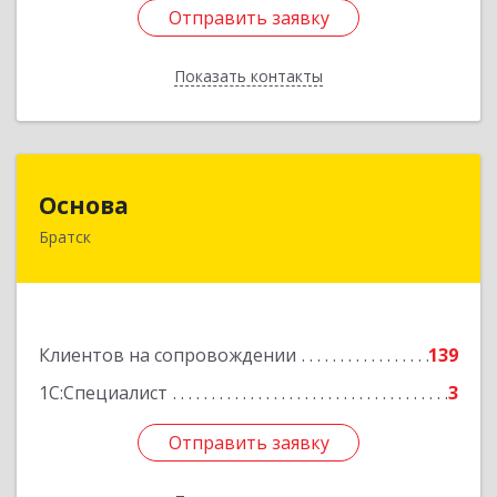
Отправить заявку
Отправить заявку
Показать контакты
Назад
Основа
Основа
Братск
665700, Иркутская обл, Братск г, Ленина
(Центральный ж/р) пр-кт, дом № 6, оф.1001
Подробнее
Клиентов на сопровождении
139
1С:Специалист
3
Отправить заявку
Отправить заявку