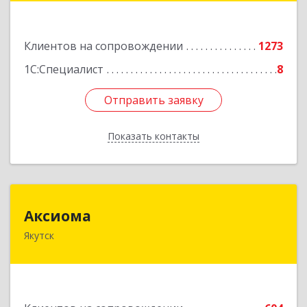
Подробнее
Клиентов на сопровождении
1273
1С:Специалист
8
Отправить заявку
Отправить заявку
Показать контакты
Назад
Аксиома
Аксиома
Якутск
677000, Саха /Якутия/ Респ, Якутск г, Чиряева
ул, дом № 1, кв.19
Подробнее