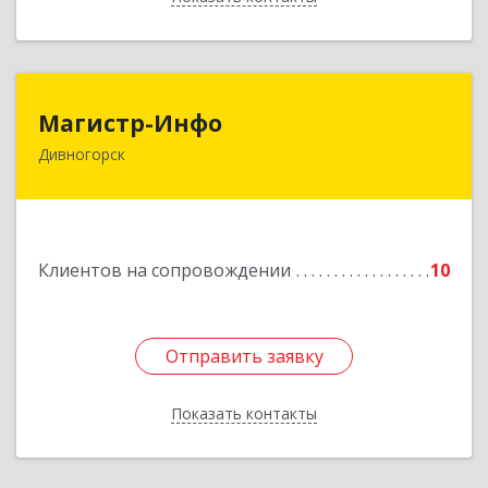
Магистр-Инфо
Магистр-Инфо
Дивногорск
663090 Красноярский край Дивногорск г
Бочкина ул дом № 23
Подробнее
Клиентов на сопровождении
10
Отправить заявку
Отправить заявку
Показать контакты
Назад