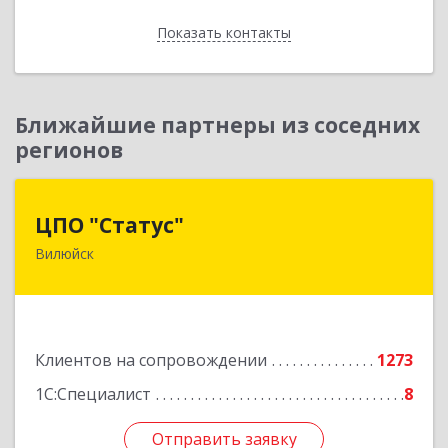
Показать контакты
Назад
Ближайшие партнеры из соседних
регионов
ЦПО "Статус"
ЦПО "Статус"
Вилюйск
677000, Саха /Якутия/ Респ, Якутск г, Ленина пр-
кт, дом № 1, оф.427
Подробнее
Клиентов на сопровождении
1273
1С:Специалист
8
Отправить заявку
Отправить заявку