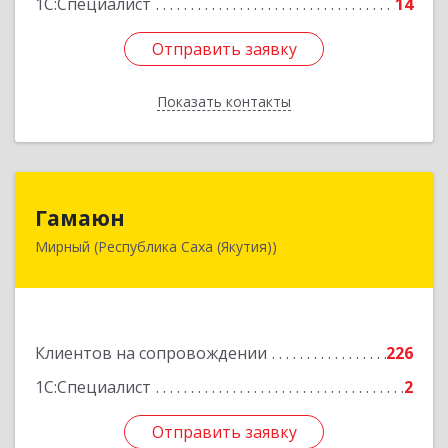
1С:Специалист
14
Отправить заявку
Отправить заявку
Показать контакты
Назад
Гамаюн
Гамаюн
Мирный (Республика Саха (Якутия))
678170, Саха /Якутия/ Респ, Мирнинский у,
Мирный г, Ленинградский пр-кт, дом № 48,
корпус а
Подробнее
Клиентов на сопровождении
226
1С:Специалист
2
Отправить заявку
Отправить заявку