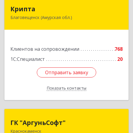
Крипта
Крипта
Благовещенск (Амурская обл.)
675000, Амурская обл, Благовещенск г,
Амурская ул, дом № 236, оф.7-8
Подробнее
Клиентов на сопровождении
768
1С:Специалист
20
Отправить заявку
Отправить заявку
Показать контакты
Назад
ГК "АргуньСофт"
ГК "АргуньСофт"
Краснокаменск
674673, Забайкальский край, Краснокаменский