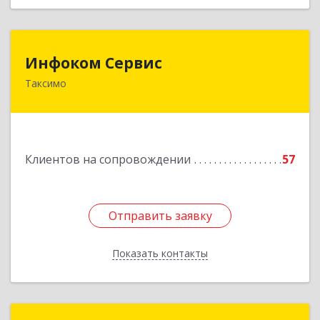
Инфоком Сервис
Инфоком Сервис
Таксимо
671560, Республика Бурятия, Муйский р-н, пгт.
Таксимо, ул. Железнодорожников, дом 14
Подробнее
Клиентов на сопровождении
57
Отправить заявку
Отправить заявку
Показать контакты
Назад