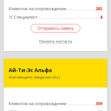
Подробнее
Клиентов на сопровождении
282
1С:Специалист
4
Отправить заявку
Отправить заявку
Показать контакты
Назад
Ай-Ти-Эс Альфа
Ай-Ти-Эс Альфа
Благовещенск (Амурская обл.)
675000, Амурская обл, Благовещенск г, Зейская
ул, дом № 134, оф.515
Подробнее
Клиентов на сопровождении
309