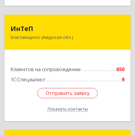
ИнТеП
ИнТеП
Благовещенск (Амурская обл.)
675000, Амурская обл, Благовещенск г,
Горького ул, дом № 172/1
Подробнее
Клиентов на сопровождении
650
1С:Специалист
9
Отправить заявку
Отправить заявку
Показать контакты
Назад