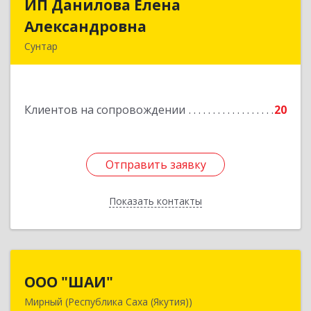
ИП Данилова Елена
ИП Данилова Елена
Александровна
Александровна
Сунтар
Подробнее
Клиентов на сопровождении
20
Отправить заявку
Отправить заявку
Показать контакты
Назад
ООО "ШАИ"
ООО "ШАИ"
Мирный (Республика Саха (Якутия))
678175, Республика Саха (Якутия), у.