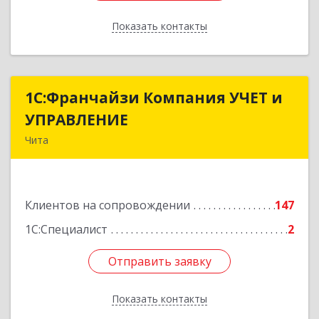
Показать контакты
Назад
1С:Франчайзи Компания УЧЕТ и
1С:Франчайзи Компания УЧЕТ и
УПРАВЛЕНИЕ
УПРАВЛЕНИЕ
Чита
672038, Забайкальский край, Чита г, Нагорная
ул, дом № 81а, пом.1
Клиентов на сопровождении
147
Подробнее
1С:Специалист
2
Отправить заявку
Отправить заявку
Показать контакты
Назад