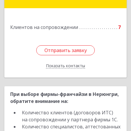
Мирнинский, г. Мирный, ул. Ленина, дом 34,
квартира 5
Подробнее
Клиентов на сопровождении
7
Отправить заявку
Отправить заявку
Показать контакты
Назад
При выборе фирмы-франчайзи в Нерюнгри,
обратите внимание на:
Количество клиентов (договоров ИТС)
на сопровождении у партнера фирмы 1С.
Количество специалистов, аттестованных