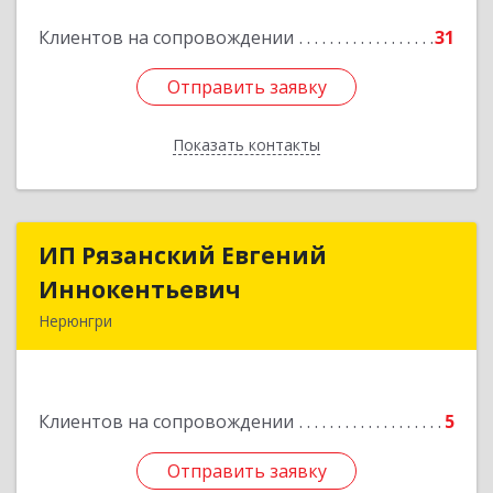
Подробнее
Клиентов на сопровождении
31
Отправить заявку
Отправить заявку
Показать контакты
Назад
ИП Рязанский Евгений
ИП Рязанский Евгений
Иннокентьевич
Иннокентьевич
Нерюнгри
678967, Саха /Якутия/ Респ, Нерюнгри г,
Дружбы Народов пр-кт, дом № 14
Клиентов на сопровождении
5
Подробнее
Отправить заявку
Отправить заявку