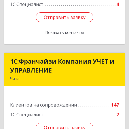
1С:Специалист
4
Отправить заявку
Отправить заявку
Показать контакты
Назад
1С:Франчайзи Компания УЧЕТ и
1С:Франчайзи Компания УЧЕТ и
УПРАВЛЕНИЕ
УПРАВЛЕНИЕ
Чита
672038, Забайкальский край, Чита г, Нагорная
ул, дом № 81а, пом.1
Клиентов на сопровождении
147
Подробнее
1С:Специалист
2
Отправить заявку
Отправить заявку