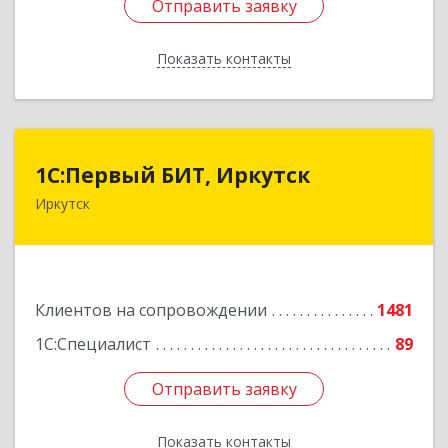
Отправить заявку
Отправить заявку
Показать контакты
Назад
1С:Первый БИТ, Иркутск
1С:Первый БИТ, Иркутск
Иркутск
664007, Иркутская обл, Иркутск г, Декабрьских
Событий ул, дом № 125, оф.500
Подробнее
Клиентов на сопровождении
1481
1С:Специалист
89
Отправить заявку
Отправить заявку
Показать контакты
Назад