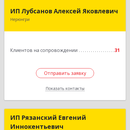
ИП Лубсанов Алексей Яковлевич
ИП Лубсанов Алексей Яковлевич
Нерюнгри
675002, Амурская область, г. Благовещенск, ул.
Краснофлотская ,77/1, кв.38
Подробнее
Клиентов на сопровождении
31
Отправить заявку
Отправить заявку
Показать контакты
Назад
ИП Рязанский Евгений
ИП Рязанский Евгений
Иннокентьевич
Иннокентьевич