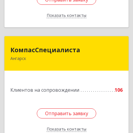
Показать контакты
Назад
КомпасСпециалиста
КомпасСпециалиста
Ангарск
665826, Иркутская обл, Ангарск г, 12А мкр, дом
№ 7, 86
Подробнее
Клиентов на сопровождении
106
Отправить заявку
Отправить заявку
Показать контакты
Назад