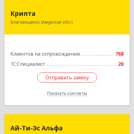
Крипта
Крипта
Благовещенск (Амурская обл.)
675000, Амурская обл, Благовещенск г,
Амурская ул, дом № 236, оф.7-8
Подробнее
Клиентов на сопровождении
768
1С:Специалист
20
Отправить заявку
Отправить заявку
Показать контакты
Назад
Ай-Ти-Эс Альфа
Ай-Ти-Эс Альфа