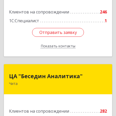
Подробнее
Клиентов на сопровождении
246
1С:Специалист
1
Отправить заявку
Отправить заявку
Показать контакты
Назад
ЦА "Беседин Аналитика"
ЦА "Беседин Аналитика"
Чита
672039, Забайкальский край, Чита г,
Красноярская ул, дом № 24, корпус а, оф.401
Подробнее
Клиентов на сопровождении
282