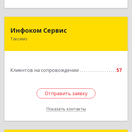
Инфоком Сервис
Инфоком Сервис
Таксимо
671560, Республика Бурятия, Муйский р-н, пгт.
Таксимо, ул. Железнодорожников, дом 14
Подробнее
Клиентов на сопровождении
57
Отправить заявку
Отправить заявку
Показать контакты
Назад