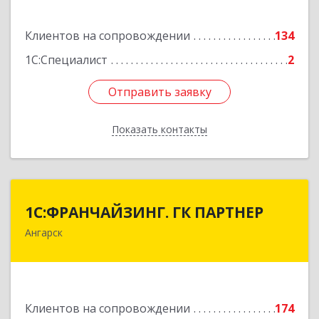
Подробнее
Клиентов на сопровождении
134
1С:Специалист
2
Отправить заявку
Отправить заявку
Показать контакты
Назад
1С:ФРАНЧАЙЗИНГ. ГК ПАРТНЕР
1С:ФРАНЧАЙЗИНГ. ГК ПАРТНЕР
Ангарск
665813, Иркутская обл, Ангарск г, 81 кв-л,
строение 3, оф.104
Подробнее
Клиентов на сопровождении
174