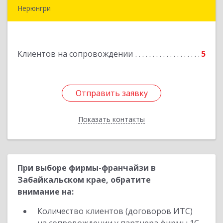
Нерюнгри
678967, Саха /Якутия/ Респ, Нерюнгри г,
Дружбы Народов пр-кт, дом № 14
Клиентов на сопровождении
5
Подробнее
Отправить заявку
Отправить заявку
Показать контакты
Назад
При выборе фирмы-франчайзи в
Забайкальском крае, обратите
внимание на:
Количество клиентов (договоров ИТС)