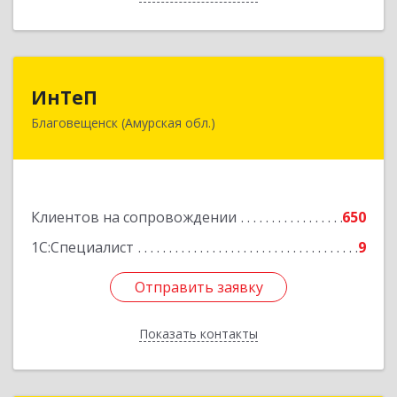
ИнТеП
ИнТеП
Благовещенск (Амурская обл.)
675000, Амурская обл, Благовещенск г,
Горького ул, дом № 172/1
Подробнее
Клиентов на сопровождении
650
1С:Специалист
9
Отправить заявку
Отправить заявку
Показать контакты
Назад