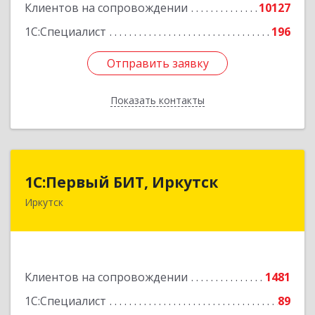
Клиентов на сопровождении
10127
1С:Специалист
196
Отправить заявку
Отправить заявку
Показать контакты
Назад
1С:Первый БИТ, Иркутск
1С:Первый БИТ, Иркутск
Иркутск
664007, Иркутская обл, Иркутск г, Декабрьских
Событий ул, дом № 125, оф.500
Подробнее
Клиентов на сопровождении
1481
1С:Специалист
89