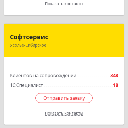
Показать контакты
Назад
Софтсервис
Софтсервис
Усолье-Сибирское
665451, Иркутская обл, Усолье-Сибирское г,
Интернациональная ул, дом № 87
Подробнее
Клиентов на сопровождении
348
1С:Специалист
18
Отправить заявку
Отправить заявку
Показать контакты
Назад