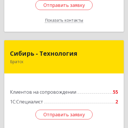
Отправить заявку
Отправить заявку
Показать контакты
Назад
Сибирь - Технология
Сибирь - Технология
Братск
665710, Иркутская обл, Братск г, Снежная
(Центральный ж/р) ул, дом № 13
Подробнее
Клиентов на сопровождении
55
1С:Специалист
2
Отправить заявку
Отправить заявку