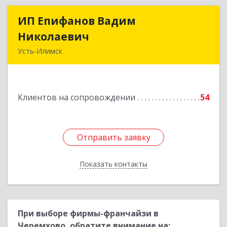
ИП Епифанов Вадим
ИП Епифанов Вадим
Николаевич
Николаевич
Усть-Илимск
666682, Иркутская обл, Усть-Илимск г,
Белградская ул, дом № 11, кв.22
Клиентов на сопровождении
54
Подробнее
Отправить заявку
Отправить заявку
Показать контакты
Назад
При выборе фирмы-франчайзи в
Черемхово, обратите внимание на: