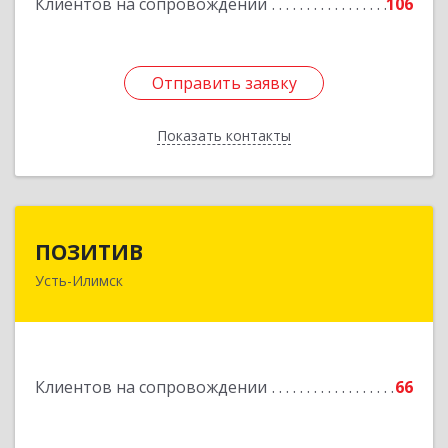
Клиентов на сопровождении
106
Отправить заявку
Отправить заявку
Показать контакты
Назад
ПОЗИТИВ
ПОЗИТИВ
Усть-Илимск
666679, Иркутская обл, Усть-Илимск г, Дружбы
Народов пр-кт, дом № 12, кв.60
Подробнее
Клиентов на сопровождении
66