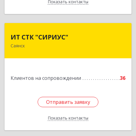
Показать контакты
Назад
ИТ СТК "СИРИУС"
ИТ СТК "СИРИУС"
Саянск
666303, Иркутская обл, Саянск г, Юбилейный
мкр, дом № 38
Подробнее
Клиентов на сопровождении
36
Отправить заявку
Отправить заявку
Показать контакты
Назад