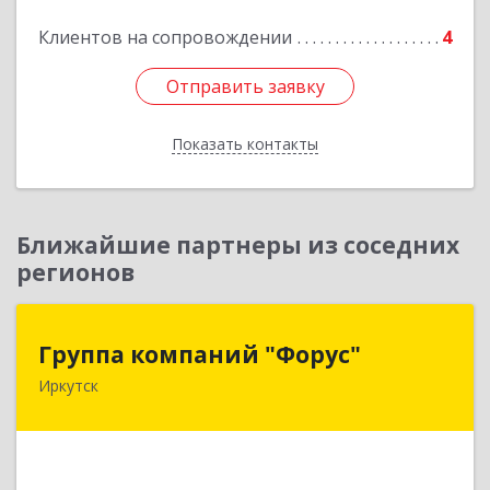
Подробнее
Клиентов на сопровождении
4
Отправить заявку
Отправить заявку
Показать контакты
Назад
Ближайшие партнеры из соседних
регионов
Группа компаний "Форус"
Группа компаний "Форус"
Иркутск
664007, Иркутская обл, Иркутск г, Ямская ул,
дом № 1, корпус 1, оф.1
Подробнее