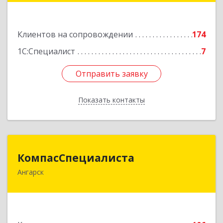
Подробнее
Клиентов на сопровождении
174
1С:Специалист
7
Отправить заявку
Отправить заявку
Показать контакты
Назад
КомпасСпециалиста
КомпасСпециалиста
Ангарск
665826, Иркутская обл, Ангарск г, 12А мкр, дом
№ 7, 86
Подробнее