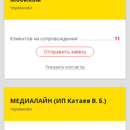
Черемхово
Подробнее
Клиентов на сопровождении
11
Отправить заявку
Отправить заявку
Показать контакты
Назад
МЕДИАЛАЙН (ИП Катаев В. Б.)
МЕДИАЛАЙН (ИП Катаев В. Б.)
Черемхово
665413, Иркутская обл, Черемхово г, Ленина ул,
дом № 5, оф.328