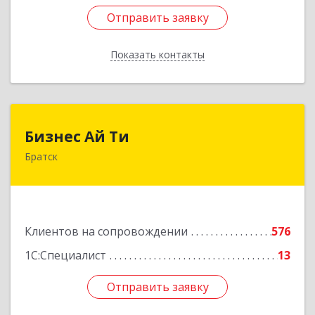
Отправить заявку
Отправить заявку
Показать контакты
Назад
Бизнес Ай Ти
Бизнес Ай Ти
Братск
665717, Иркутская обл, Братск г, Центральный
жилрайон, Мира ул, дом № 27B, оф.14
Подробнее
Клиентов на сопровождении
576
1С:Специалист
13
Отправить заявку
Отправить заявку