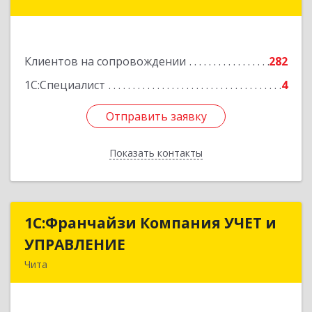
Красноярская ул, дом № 24, корпус а, оф.401
Подробнее
Клиентов на сопровождении
282
1С:Специалист
4
Отправить заявку
Отправить заявку
Показать контакты
Назад
1С:Франчайзи Компания УЧЕТ и
1С:Франчайзи Компания УЧЕТ и
УПРАВЛЕНИЕ
УПРАВЛЕНИЕ
Чита
672038, Забайкальский край, Чита г, Нагорная
ул, дом № 81а, пом.1