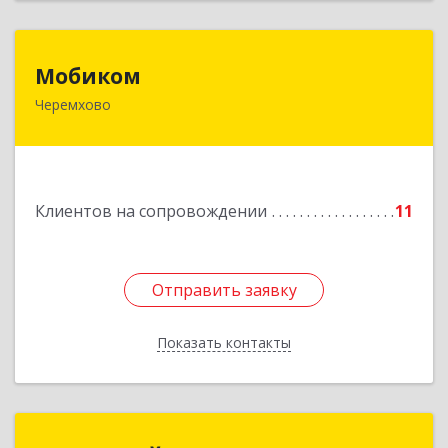
Мобиком
Мобиком
Черемхово
Подробнее
Клиентов на сопровождении
11
Отправить заявку
Отправить заявку
Показать контакты
Назад
МЕДИАЛАЙН (ИП Катаев В. Б.)