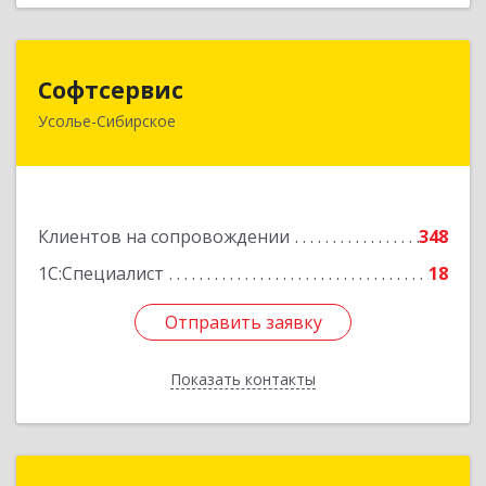
Софтсервис
Софтсервис
Усолье-Сибирское
665451, Иркутская обл, Усолье-Сибирское г,
Интернациональная ул, дом № 87
Подробнее
Клиентов на сопровождении
348
1С:Специалист
18
Отправить заявку
Отправить заявку
Показать контакты
Назад