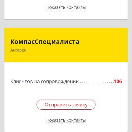
Показать контакты
Назад
КомпасСпециалиста
КомпасСпециалиста
Ангарск
665826, Иркутская обл, Ангарск г, 12А мкр, дом
№ 7, 86
Подробнее
Клиентов на сопровождении
106
Отправить заявку
Отправить заявку
Показать контакты
Назад