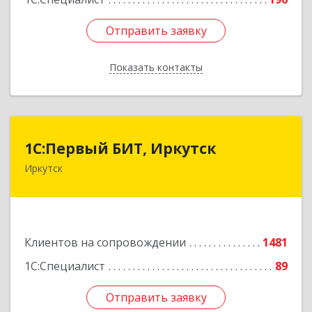
Отправить заявку
Отправить заявку
Показать контакты
Назад
1С:Первый БИТ, Иркутск
1С:Первый БИТ, Иркутск
Иркутск
664007, Иркутская обл, Иркутск г, Декабрьских
Событий ул, дом № 125, оф.500
Подробнее
Клиентов на сопровождении
1481
1С:Специалист
89
Отправить заявку
Отправить заявку