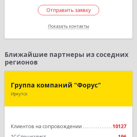
Отправить заявку
Отправить заявку
Показать контакты
Назад
Ближайшие партнеры из соседних
регионов
Группа компаний "Форус"
Группа компаний "Форус"
Иркутск
664007, Иркутская обл, Иркутск г, Ямская ул,
дом № 1, корпус 1, оф.1
Подробнее
Клиентов на сопровождении
10127
1С:Специалист
196