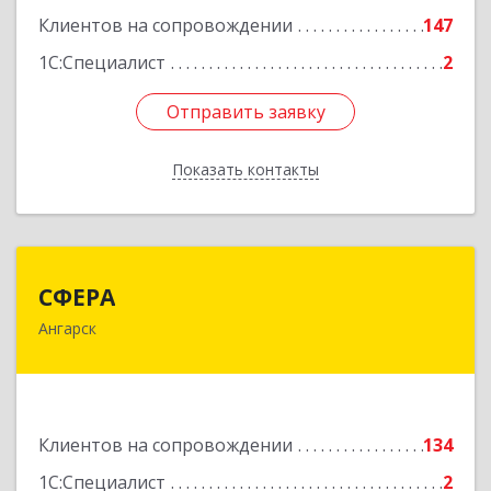
Клиентов на сопровождении
147
Подробнее
1С:Специалист
2
Отправить заявку
Отправить заявку
Показать контакты
Назад
СФЕРА
СФЕРА
Ангарск
665816, Иркутская обл, Ангарск г, 177-й кв-л,
дом № 6, оф.159
Подробнее
Клиентов на сопровождении
134
1С:Специалист
2