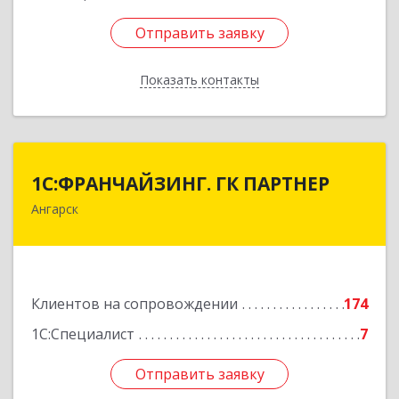
Отправить заявку
Отправить заявку
Показать контакты
Назад
1С:ФРАНЧАЙЗИНГ. ГК ПАРТНЕР
1С:ФРАНЧАЙЗИНГ. ГК ПАРТНЕР
Ангарск
665813, Иркутская обл, Ангарск г, 81 кв-л,
строение 3, оф.104
Подробнее
Клиентов на сопровождении
174
1С:Специалист
7
Отправить заявку
Отправить заявку