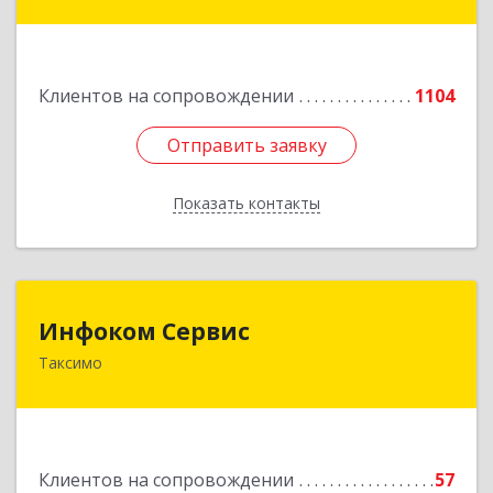
дом № 25
Подробнее
Клиентов на сопровождении
1104
Отправить заявку
Отправить заявку
Показать контакты
Назад
Инфоком Сервис
Инфоком Сервис
Таксимо
671560, Республика Бурятия, Муйский р-н, пгт.
Таксимо, ул. Железнодорожников, дом 14
Подробнее
Клиентов на сопровождении
57