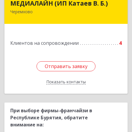
МЕДИАЛАЙН (ИП Катаев В. Б.)
Черемхово
665413, Иркутская обл, Черемхово г, Ленина ул,
дом № 5, оф.328
Подробнее
Клиентов на сопровождении
4
Отправить заявку
Отправить заявку
Показать контакты
Назад
При выборе фирмы-франчайзи в
Республике Бурятия, обратите
внимание на: