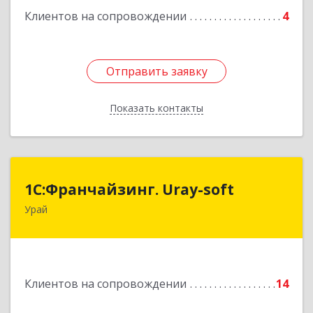
Подробнее
Клиентов на сопровождении
4
Отправить заявку
Отправить заявку
Показать контакты
Назад
1С:Франчайзинг. Uray-soft
1С:Франчайзинг. Uray-soft
Урай
628284, Ханты-Мансийский Автономный округ
- Югра АО, Урай г, 2-й мкр, дом № 89а, кв.2
Подробнее
Клиентов на сопровождении
14