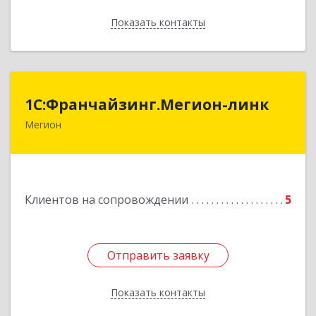
Показать контакты
Назад
1С:Франчайзинг.Мегион-линк
1С:Франчайзинг.Мегион-линк
Мегион
Подробнее
Клиентов на сопровождении
5
Отправить заявку
Отправить заявку
Показать контакты
Назад