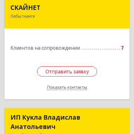
СКАЙНЕТ
СКАЙНЕТ
Лабытнанги
629400, Ямало-Ненецкий АО, Лабытнанги г,
Школьная ул, дом № 20, кв.37
Подробнее
Клиентов на сопровождении
7
Отправить заявку
Отправить заявку
Показать контакты
Назад
ИП Кукла Владислав
ИП Кукла Владислав
Анатольевич
Анатольевич