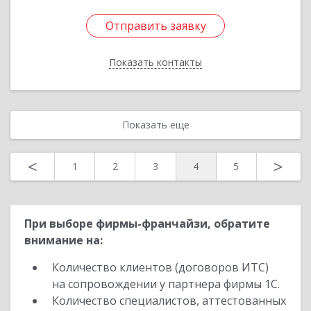
Отправить заявку
Отправить заявку
Показать контакты
Назад
Показать еще
<
>
1
2
3
4
5
При выборе фирмы-франчайзи, обратите
внимание на:
Количество клиентов (договоров ИТС)
на сопровождении у партнера фирмы 1С.
Количество специалистов, аттестованных