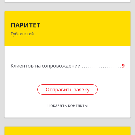
ПАРИТЕТ
ПАРИТЕТ
Губкинский
629830, Ямало-Ненецкий АО, Губкинский г, 9-й
мкр, дом № 35, оф.1
Подробнее
Клиентов на сопровождении
9
Отправить заявку
Отправить заявку
Показать контакты
Назад