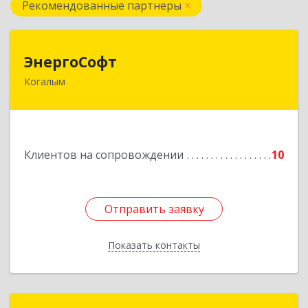
Рекомендованные партнеры
ЭнергоСофт
ЭнергоСофт
Когалым
628485, Ханты-Мансийский Автономный округ
- Югра АО, Когалым г, Сопочинского проезд,
строение 2, оф.18
Подробнее
Клиентов на сопровождении
10
Отправить заявку
Отправить заявку
Показать контакты
Назад