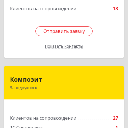
Подробнее
Клиентов на сопровождении
13
Отправить заявку
Отправить заявку
Показать контакты
Назад
Композит
Композит
Заводоуковск
627140, Тюменская обл, Заводоуковский р-н,
Заводоуковск г, Шоссейная ул, дом № 156
Подробнее
Клиентов на сопровождении
27
1С:Специалист
1