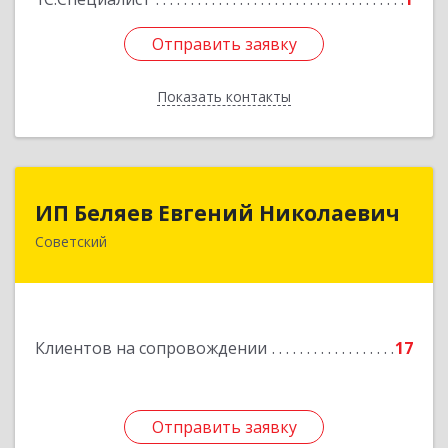
Отправить заявку
Отправить заявку
Показать контакты
Назад
ИП Беляев Евгений Николаевич
ИП Беляев Евгений Николаевич
Советский
628240, Ханты-Мансийский Автономный округ
- Югра АО, Советский р-н, Советский г,
Калинина ул, дом № 35А
Подробнее
Клиентов на сопровождении
17
Отправить заявку
Отправить заявку