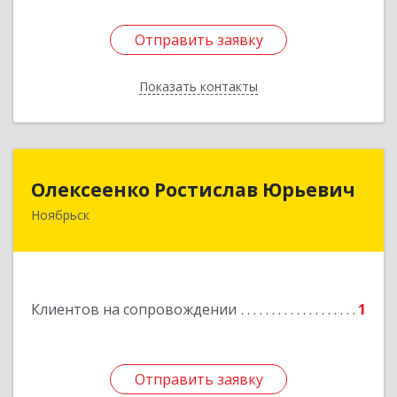
Отправить заявку
Отправить заявку
Показать контакты
Назад
Олексеенко Ростислав Юрьевич
Олексеенко Ростислав Юрьевич
Ноябрьск
629804, Ямало-Ненецкий АО, Ноябрьск г,
УТАДС п, дом № 84, кв.2
Подробнее
Клиентов на сопровождении
1
Отправить заявку
Отправить заявку