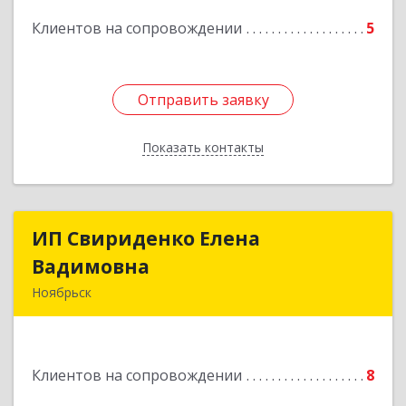
Подробнее
Клиентов на сопровождении
5
Отправить заявку
Отправить заявку
Показать контакты
Назад
ИП Свириденко Елена
ИП Свириденко Елена
Вадимовна
Вадимовна
Ноябрьск
629805, ЯНАО, Тюменская обл., г Ноябрьск,
ул.Магистральная д.65 ,кв.23
Клиентов на сопровождении
8
Подробнее