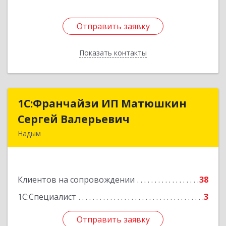
Отправить заявку
Отправить заявку
Показать контакты
Назад
1С:Франчайзи ИП Матюшкин
1С:Франчайзи ИП Матюшкин
Сергей Валерьевич
Сергей Валерьевич
Надым
629730, Ямало-Ненецкий АО, Надым г, ул.
Зверева, дом № 47, кв.28
Клиентов на сопровождении
38
Подробнее
1С:Специалист
3
Отправить заявку
Отправить заявку