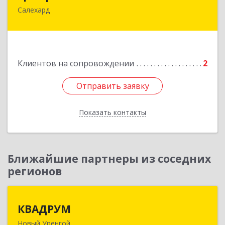
Салехард
629008, Ямало-Ненецкий АО, Салехард г,
Глазкова ул, дом № 4 б
Подробнее
Клиентов на сопровождении
2
Отправить заявку
Отправить заявку
Показать контакты
Назад
Ближайшие партнеры из соседних
регионов
КВАДРУМ
КВАДРУМ
Новый Уренгой