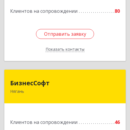
Подробнее
Клиентов на сопровождении
80
Отправить заявку
Отправить заявку
Показать контакты
Назад
БизнесСофт
БизнесСофт
Нягань
628181, Ханты-Мансийский Автономный округ
- Югра АО, Нягань г, 2-й мкр, дом № 24, кв.15
Подробнее
Клиентов на сопровождении
46