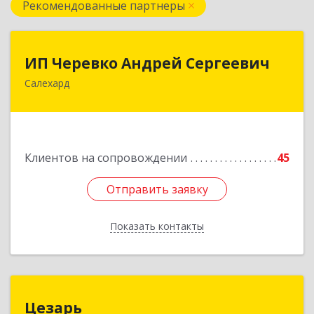
Рекомендованные партнеры
ИП Черевко Андрей Сергеевич
ИП Черевко Андрей Сергеевич
Салехард
629003, Ямало-Ненецкий АО, Салехард г,
Маяковского ул, дом № 44, этаж 2
Подробнее
Клиентов на сопровождении
45
Отправить заявку
Отправить заявку
Показать контакты
Назад
Цезарь
Цезарь