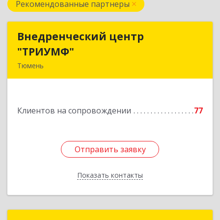
Рекомендованные партнеры
Внедренческий центр
Внедренческий центр
"ТРИУМФ"
"ТРИУМФ"
Тюмень
625003, Тюменская обл, Тюмень г, Советская
ул, дом № 3, оф.25
Клиентов на сопровождении
77
Подробнее
Отправить заявку
Отправить заявку
Показать контакты
Назад