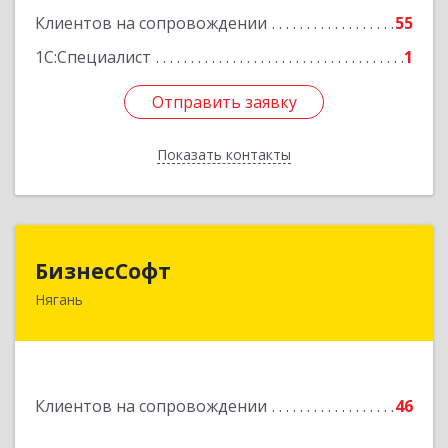
Подробнее
Клиентов на сопровождении
55
1С:Специалист
1
Отправить заявку
Отправить заявку
Показать контакты
Назад
БизнесСофт
БизнесСофт
Нягань
628181, Ханты-Мансийский Автономный округ
- Югра АО, Нягань г, 2-й мкр, дом № 24, кв.15
Подробнее
Клиентов на сопровождении
46