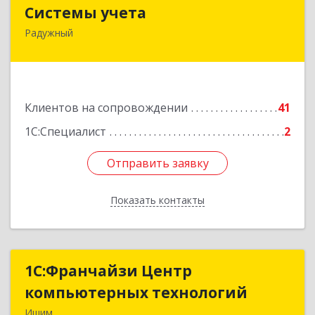
Системы учета
Системы учета
Радужный
628462, Ханты-Мансийский Автономный округ
- Югра АО, Радужный г, 3-й мкр, дом № 1
Подробнее
Клиентов на сопровождении
41
1С:Специалист
2
Отправить заявку
Отправить заявку
Показать контакты
Назад
1С:Франчайзи Центр
1С:Франчайзи Центр
компьютерных технологий
компьютерных технологий
Ишим