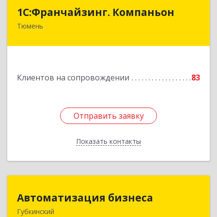
1С:Франчайзинг. Компаньон
1С:Франчайзинг. Компаньон
Тюмень
625049, Тюменская обл, Тюмень г,
Магнитогорская ул, дом № 11, корпус 1, оф.19
Подробнее
Клиентов на сопровождении
83
Отправить заявку
Отправить заявку
Показать контакты
Назад
Автоматизация бизнеса
Автоматизация бизнеса
Губкинский
629830, Ямало-Ненецкий АО, Губкинский г,