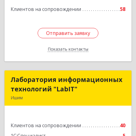
Клиентов на сопровождении
58
Подробнее
Отправить заявку
Отправить заявку
Показать контакты
Назад
Лаборатория информационных
Лаборатория информационных
технологий "LabIT"
технологий "LabIT"
Ишим
627753, Тюменская обл, Ишимский р-н, Ишим г,
Ф.Энгельса ул, дом № 26
Клиентов на сопровождении
40
Подробнее
1С:Специалист
5