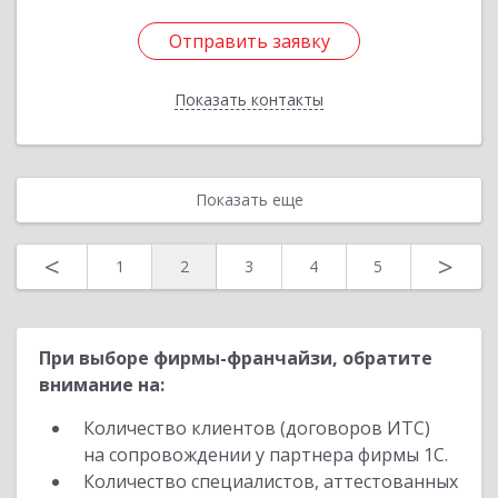
Отправить заявку
Отправить заявку
Показать контакты
Назад
Показать еще
<
>
1
2
3
4
5
При выборе фирмы-франчайзи, обратите
внимание на:
Количество клиентов (договоров ИТС)
на сопровождении у партнера фирмы 1С.
Количество специалистов, аттестованных