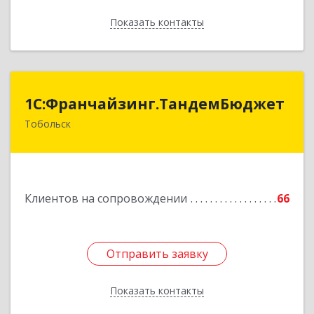
Показать контакты
Назад
1С:Франчайзинг.ТандемБюджет
1С:Франчайзинг.ТандемБюджет
Тобольск
Подробнее
Клиентов на сопровождении
66
Отправить заявку
Отправить заявку
Показать контакты
Назад