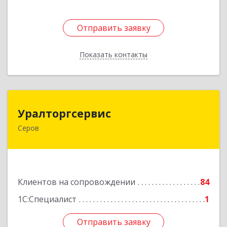
Отправить заявку
Отправить заявку
Показать контакты
Назад
Уралторгсервис
Уралторгсервис
Серов
624980, Свердловская обл, Серов г, Кирова ул,
дом № 2
Подробнее
Клиентов на сопровождении
84
1С:Специалист
1
Отправить заявку
Отправить заявку