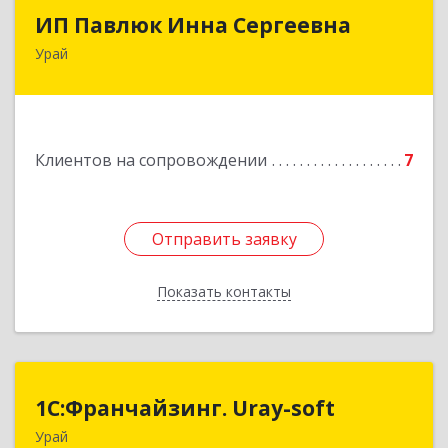
ИП Павлюк Инна Сергеевна
ИП Павлюк Инна Сергеевна
Урай
628284, Ханты-Мансийский Автономный округ
- Югра АО, Урай г, Аэропорт мкр, дом № 29
Подробнее
Клиентов на сопровождении
7
Отправить заявку
Отправить заявку
Показать контакты
Назад
1С:Франчайзинг. Uray-soft
1С:Франчайзинг. Uray-soft
Урай
628284, Ханты-Мансийский Автономный округ