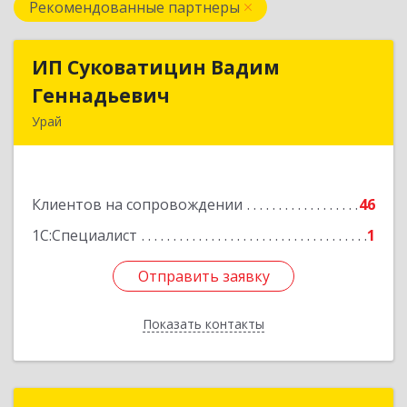
Рекомендованные партнеры
ИП Суковатицин Вадим
ИП Суковатицин Вадим
Геннадьевич
Геннадьевич
Урай
628285, Ханты-Мансийский Автономный округ
- Югра АО, Урай г, микрорайон 2, дом № 50,
оф.21
Клиентов на сопровождении
46
Подробнее
1С:Специалист
1
Отправить заявку
Отправить заявку
Показать контакты
Назад