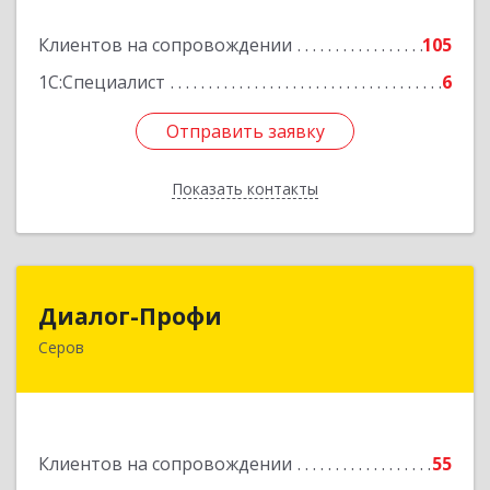
Подробнее
Клиентов на сопровождении
105
1С:Специалист
6
Отправить заявку
Отправить заявку
Показать контакты
Назад
Диалог-Профи
Диалог-Профи
Серов
624980, Свердловская обл, Серов г, Короленко
ул, дом № 7/29, кв.2
Подробнее
Клиентов на сопровождении
55