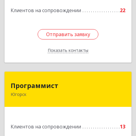
Подробнее
Клиентов на сопровождении
22
Отправить заявку
Отправить заявку
Показать контакты
Назад
Программист
Программист
Югорск
628264, Ханты-Мансийский Автономный округ
- Югра АО, Югорск г, микрорайон Югорск-2,
дом № 1, кв.27
Подробнее
Клиентов на сопровождении
13