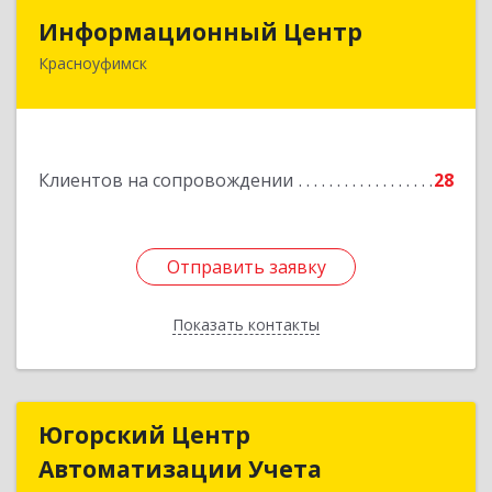
Информационный Центр
Информационный Центр
Красноуфимск
623300, Свердловская обл, Красноуфимск г,
Мизерова ул, дом № 112А
Подробнее
Клиентов на сопровождении
28
Отправить заявку
Отправить заявку
Показать контакты
Назад
Югорский Центр
Югорский Центр
Автоматизации Учета
Автоматизации Учета