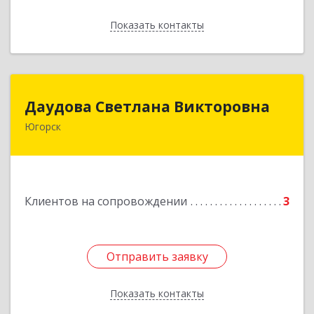
Показать контакты
Назад
Даудова Светлана Викторовна
Даудова Светлана Викторовна
Югорск
Подробнее
Клиентов на сопровождении
3
Отправить заявку
Отправить заявку
Показать контакты
Назад