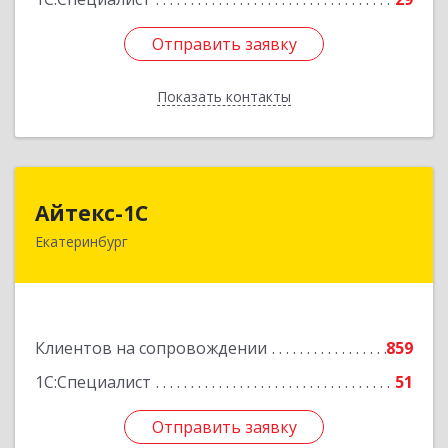
Отправить заявку
Отправить заявку
Показать контакты
Назад
Айтекс-1С
Айтекс-1С
Екатеринбург
620041, Свердловская обл, Екатеринбург г,
Маяковского ул, дом № 25А, оф.1206
Подробнее
Клиентов на сопровождении
859
1С:Специалист
51
Отправить заявку
Отправить заявку