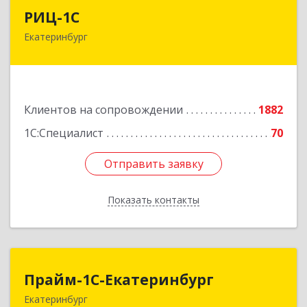
РИЦ-1С
РИЦ-1С
Екатеринбург
620102, Свердловская обл, Екатеринбург г,
Фурманова ул, дом № 124
Подробнее
Клиентов на сопровождении
1882
1С:Специалист
70
Отправить заявку
Отправить заявку
Показать контакты
Назад
Прайм-1С-Екатеринбург
Прайм-1С-Екатеринбург
Екатеринбург
620142, Свердловская обл, Екатеринбург г, 8