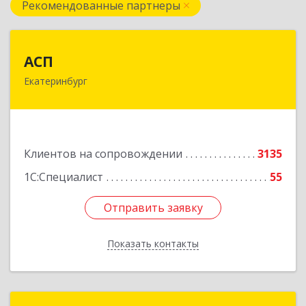
Рекомендованные партнеры
АСП
АСП
Екатеринбург
620075, Свердловская обл, Екатеринбург г,
Карла Либкнехта ул, строение 22, оф.521
Подробнее
Клиентов на сопровождении
3135
1С:Специалист
55
Отправить заявку
Отправить заявку
Показать контакты
Назад