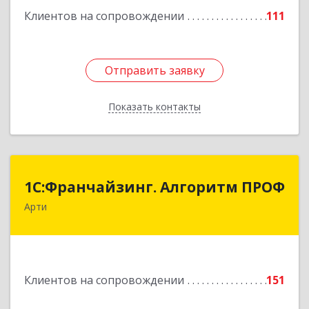
Клиентов на сопровождении
111
Подробнее
Отправить заявку
Отправить заявку
Показать контакты
Назад
1С:Франчайзинг. Алгоритм ПРОФ
1С:Франчайзинг. Алгоритм ПРОФ
Арти
623340, Свердловская обл, Артинский р-н, Арти
рп, Рабочей молодежи ул, дом № 94, оф.3А
Подробнее
Клиентов на сопровождении
151