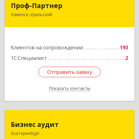
Проф-Партнер
Проф-Партнер
Каменск-Уральский
623406, Свердловская обл, Каменск-Уральский
г, Алюминиевая ул, дом № 38
Подробнее
Клиентов на сопровождении
193
1С:Специалист
2
Отправить заявку
Отправить заявку
Показать контакты
Назад
Бизнес аудит
Бизнес аудит
Екатеринбург
620062, Свердловская обл, Екатеринбург г,