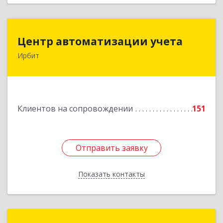
Центр автоматизации учета
Центр автоматизации учета
Ирбит
623854, Свердловская обл, Ирбит г, Маршала
Жукова ул, дом № 3, кв.28
Подробнее
Клиентов на сопровождении
151
Отправить заявку
Отправить заявку
Показать контакты
Назад