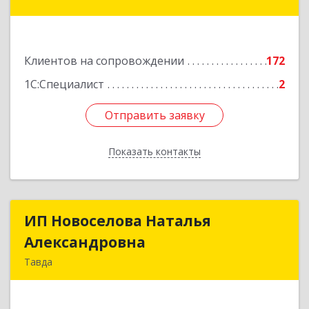
Гагарина ул, дом № 14, оф.908
Подробнее
Клиентов на сопровождении
172
1С:Специалист
2
Отправить заявку
Отправить заявку
Показать контакты
Назад
ИП Новоселова Наталья
ИП Новоселова Наталья
Александровна
Александровна
Тавда
623950, Свердловская обл, Тавда г, 9 Мая ул,
дом № 4