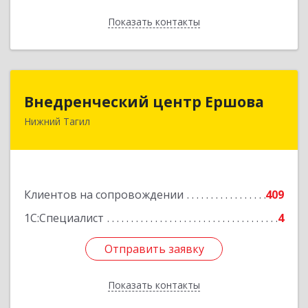
Показать контакты
Назад
Внедренческий центр Ершова
Внедренческий центр Ершова
Нижний Тагил
622030, Свердловская обл, Нижний Тагил г,
Черноисточинское ш, дом № 58А, оф.6
Подробнее
Клиентов на сопровождении
409
1С:Специалист
4
Отправить заявку
Отправить заявку
Показать контакты
Назад