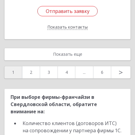
Отправить заявку
Отправить заявку
Показать контакты
Назад
Показать еще
>
1
2
3
4
...
6
При выборе фирмы-франчайзи в
Свердловской области, обратите
внимание на:
Количество клиентов (договоров ИТС)
на сопровождении у партнера фирмы 1С.