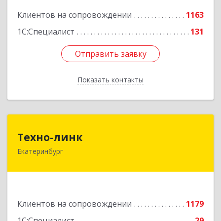
Клиентов на сопровождении
1163
Подробнее
1С:Специалист
131
Отправить заявку
Отправить заявку
Показать контакты
Назад
Техно-линк
Техно-линк
Екатеринбург
620000, Свердловская обл, Екатеринбург г,
Основинская ул, строение 10, оф.1116
Подробнее
Клиентов на сопровождении
1179
1С:Специалист
29