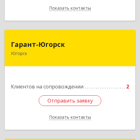
Показать контакты
Назад
Гарант-Югорск
Гарант-Югорск
Югорск
628260, Ханты-Мансийский Автономный округ
- Югра АО, Югорск г, Титова ул, дом № 63
Подробнее
Клиентов на сопровождении
2
Отправить заявку
Отправить заявку
Показать контакты
Назад