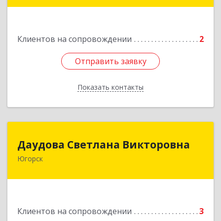
строение 43
Подробнее
Клиентов на сопровождении
2
Отправить заявку
Отправить заявку
Показать контакты
Назад
Даудова Светлана Викторовна
Даудова Светлана Викторовна
Югорск
Подробнее
Клиентов на сопровождении
3