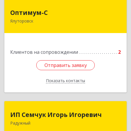
Оптимум-С
Оптимум-С
Ялуторовск
Подробнее
Клиентов на сопровождении
2
Отправить заявку
Отправить заявку
Показать контакты
Назад
ИП Семчук Игорь Игоревич
ИП Семчук Игорь Игоревич
Радужный
628464, ХМАО-Югра, г. Радужный, 1 мкн.,