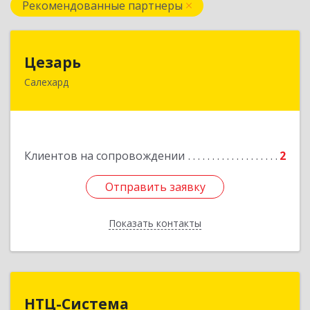
Рекомендованные партнеры
Цезарь
Цезарь
Салехард
629008, Ямало-Ненецкий АО, Салехард г,
Глазкова ул, дом № 4 б
Подробнее
Клиентов на сопровождении
2
Отправить заявку
Отправить заявку
Показать контакты
Назад
НТЦ-Система
НТЦ-Система