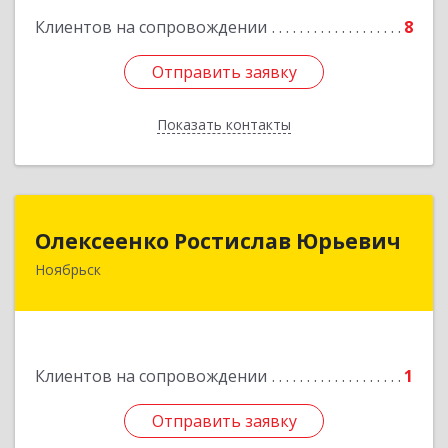
Клиентов на сопровождении
8
Подробнее
Отправить заявку
Отправить заявку
Показать контакты
Назад
Олексеенко Ростислав Юрьевич
Олексеенко Ростислав Юрьевич
Ноябрьск
629804, Ямало-Ненецкий АО, Ноябрьск г,
УТАДС п, дом № 84, кв.2
Подробнее
Клиентов на сопровождении
1
Отправить заявку
Отправить заявку