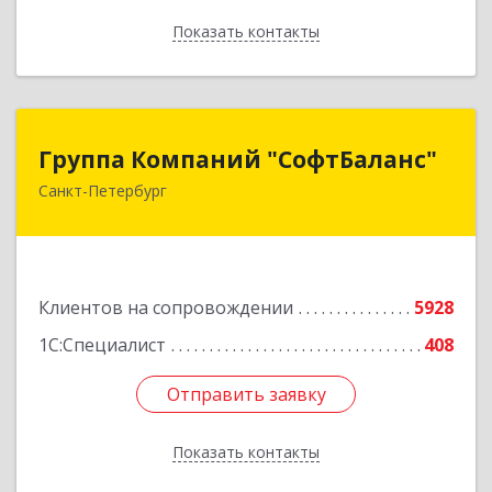
Показать контакты
Назад
Группа Компаний "СофтБаланс"
Группа Компаний "СофтБаланс"
Санкт-Петербург
195112, Санкт-Петербург г, Заневский пр-кт,
дом № 30, корпус 2, литера А
Подробнее
Клиентов на сопровождении
5928
1С:Специалист
408
Отправить заявку
Отправить заявку
Показать контакты
Назад