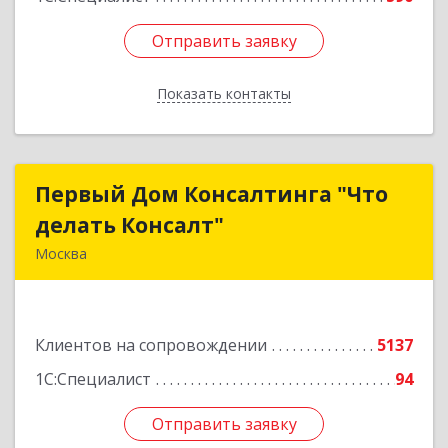
Отправить заявку
Отправить заявку
Показать контакты
Назад
Первый Дом Консалтинга "Что
Первый Дом Консалтинга "Что
делать Консалт"
делать Консалт"
Москва
127083, Москва г, Мишина ул, дом № 56
Подробнее
Клиентов на сопровождении
5137
1С:Специалист
94
Отправить заявку
Отправить заявку