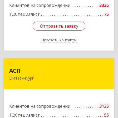
Клиентов на сопровождении
3325
1С:Специалист
75
Отправить заявку
Отправить заявку
Показать контакты
Назад
АСП
АСП
Екатеринбург
620075, Свердловская обл, Екатеринбург г,
Карла Либкнехта ул, строение 22, оф.521
Подробнее
Клиентов на сопровождении
3135
1С:Специалист
55