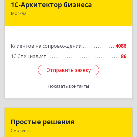
1С-Архитектор бизнеса
Москва
115114, Москва г, Кожевнический 2-й пер, дом
№ 12, строение 2, этаж 2,пом.XII, ком.6
Подробнее
Клиентов на сопровождении
4086
1С:Специалист
86
Отправить заявку
Отправить заявку
Показать контакты
Назад
Простые решения
Простые решения
Смоленск
214015, Смоленская обл, Смоленск г, Большая