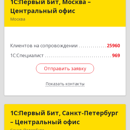
1С:Первый Бит, Москва –
1С:Первый Бит, Москва –
Центральный офис
Центральный офис
Москва
г. Москва, ул. Воронцовская, д. 35Б, корп 2
Подробнее
Клиентов на сопровождении
25960
1С:Специалист
969
Отправить заявку
Отправить заявку
Показать контакты
Назад
1С:Первый Бит, Санкт-Петербург
1С:Первый Бит, Санкт-Петербург
– Центральный офис
– Центральный офис