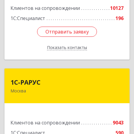
Клиентов на сопровождении
10127
1С:Специалист
196
Отправить заявку
Отправить заявку
Показать контакты
Назад
1С-РАРУС
1С-РАРУС
Москва
127434, Москва г, Дмитровское ш, дом № 9Б
Подробнее
Клиентов на сопровождении
9043
1С:Специалист
590