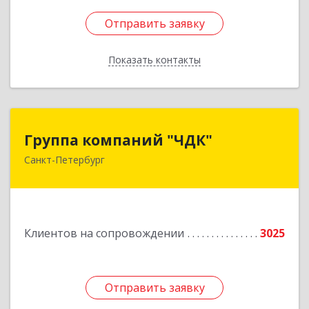
Отправить заявку
Отправить заявку
Показать контакты
Назад
Группа компаний "ЧДК"
Группа компаний "ЧДК"
Санкт-Петербург
191119, Санкт-Петербург г, вн.тер.г.
муниципальный округ Владимирский округ,
Лиговский пр-кт, дом № 123, литера А, пом.5-Н
Подробнее
Клиентов на сопровождении
3025
Отправить заявку
Отправить заявку