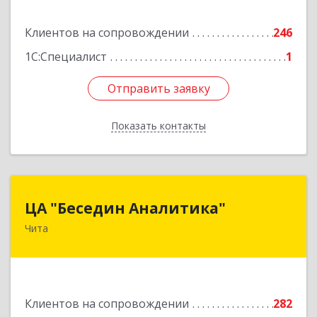
Подробнее
Клиентов на сопровождении
246
1С:Специалист
1
Отправить заявку
Отправить заявку
Показать контакты
Назад
ЦА "Беседин Аналитика"
ЦА "Беседин Аналитика"
Чита
672039, Забайкальский край, Чита г,
Красноярская ул, дом № 24, корпус а, оф.401
Подробнее
Клиентов на сопровождении
282