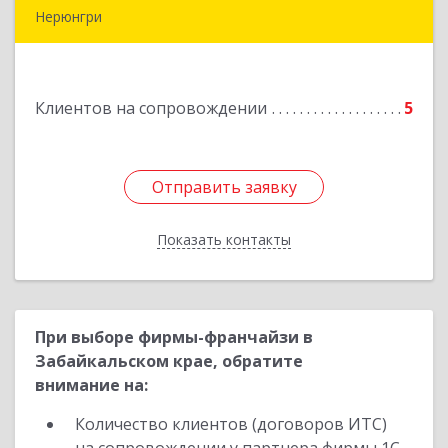
Нерюнгри
678967, Саха /Якутия/ Респ, Нерюнгри г,
Дружбы Народов пр-кт, дом № 14
Клиентов на сопровождении
5
Подробнее
Отправить заявку
Отправить заявку
Показать контакты
Назад
При выборе фирмы-франчайзи в
Забайкальском крае, обратите
внимание на:
Количество клиентов (договоров ИТС)