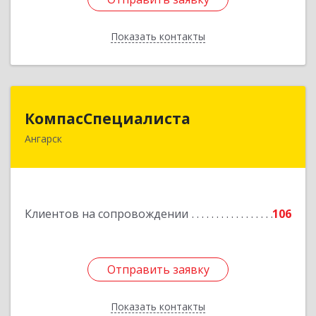
Показать контакты
Назад
КомпасСпециалиста
КомпасСпециалиста
Ангарск
665826, Иркутская обл, Ангарск г, 12А мкр, дом
№ 7, 86
Подробнее
Клиентов на сопровождении
106
Отправить заявку
Отправить заявку
Показать контакты
Назад