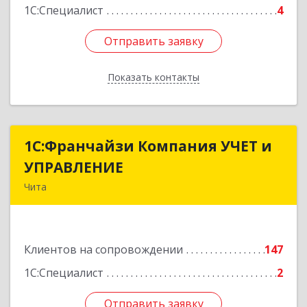
1С:Специалист
4
Отправить заявку
Отправить заявку
Показать контакты
Назад
1С:Франчайзи Компания УЧЕТ и
1С:Франчайзи Компания УЧЕТ и
УПРАВЛЕНИЕ
УПРАВЛЕНИЕ
Чита
672038, Забайкальский край, Чита г, Нагорная
ул, дом № 81а, пом.1
Клиентов на сопровождении
147
Подробнее
1С:Специалист
2
Отправить заявку
Отправить заявку