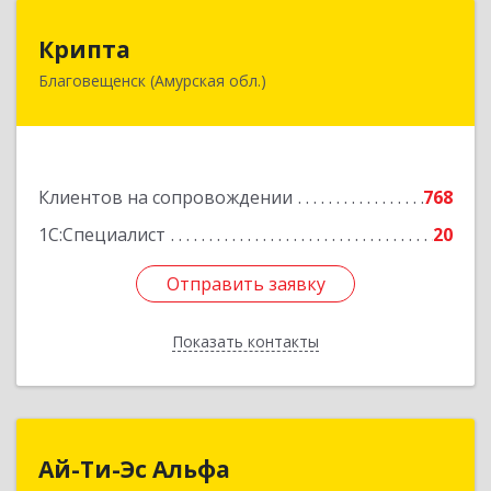
Крипта
Крипта
Благовещенск (Амурская обл.)
675000, Амурская обл, Благовещенск г,
Амурская ул, дом № 236, оф.7-8
Подробнее
Клиентов на сопровождении
768
1С:Специалист
20
Отправить заявку
Отправить заявку
Показать контакты
Назад
Ай-Ти-Эс Альфа
Ай-Ти-Эс Альфа