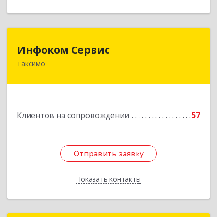
Инфоком Сервис
Инфоком Сервис
Таксимо
671560, Республика Бурятия, Муйский р-н, пгт.
Таксимо, ул. Железнодорожников, дом 14
Подробнее
Клиентов на сопровождении
57
Отправить заявку
Отправить заявку
Показать контакты
Назад