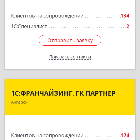
Подробнее
Клиентов на сопровождении
134
1С:Специалист
2
Отправить заявку
Отправить заявку
Показать контакты
Назад
1С:ФРАНЧАЙЗИНГ. ГК ПАРТНЕР
1С:ФРАНЧАЙЗИНГ. ГК ПАРТНЕР
Ангарск
665813, Иркутская обл, Ангарск г, 81 кв-л,
строение 3, оф.104
Подробнее
Клиентов на сопровождении
174