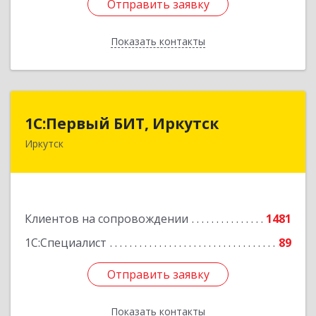
Отправить заявку
Отправить заявку
Показать контакты
Назад
1С:Первый БИТ, Иркутск
1С:Первый БИТ, Иркутск
Иркутск
664007, Иркутская обл, Иркутск г, Декабрьских
Событий ул, дом № 125, оф.500
Подробнее
Клиентов на сопровождении
1481
1С:Специалист
89
Отправить заявку
Отправить заявку
Показать контакты
Назад