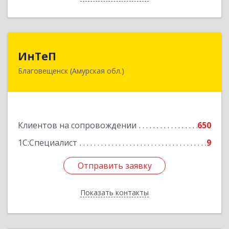
ИнТеП
ИнТеП
Благовещенск (Амурская обл.)
675000, Амурская обл, Благовещенск г,
Горького ул, дом № 172/1
Подробнее
Клиентов на сопровождении
650
1С:Специалист
9
Отправить заявку
Отправить заявку
Показать контакты
Назад