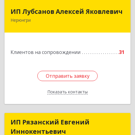
ИП Лубсанов Алексей Яковлевич
ИП Лубсанов Алексей Яковлевич
Нерюнгри
675002, Амурская область, г. Благовещенск, ул.
Краснофлотская ,77/1, кв.38
Подробнее
Клиентов на сопровождении
31
Отправить заявку
Отправить заявку
Показать контакты
Назад
ИП Рязанский Евгений
ИП Рязанский Евгений
Иннокентьевич
Иннокентьевич