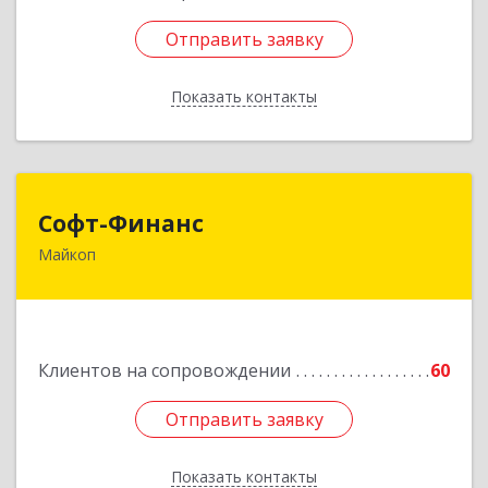
Отправить заявку
Отправить заявку
Показать контакты
Назад
Софт-Финанс
Софт-Финанс
Майкоп
385006, Адыгея Респ, Майкоп г, Калинина ул,
дом № 210С
Подробнее
Клиентов на сопровождении
60
Отправить заявку
Отправить заявку
Показать контакты
Назад