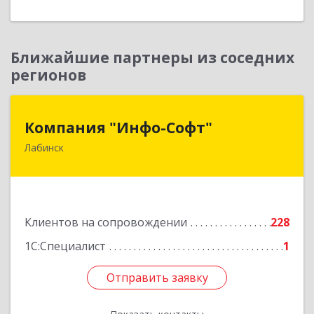
Ближайшие партнеры из соседних
регионов
Компания "Инфо-Софт"
Компания "Инфо-Софт"
Лабинск
352500, Краснодарский край, Лабинский р-н,
Лабинск г, Константинова ул, дом № 72
Подробнее
Клиентов на сопровождении
228
1С:Специалист
1
Отправить заявку
Отправить заявку