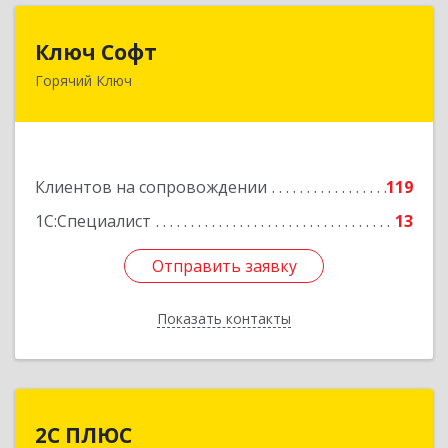
Ключ Софт
Ключ Софт
Горячий Ключ
353287, Краснодарский край, Горячий Ключ г,
Первомайский п, Бендуса ул, дом № 13
Подробнее
Клиентов на сопровождении
119
1С:Специалист
13
Отправить заявку
Отправить заявку
Показать контакты
Назад
2С ПЛЮС
2С ПЛЮС