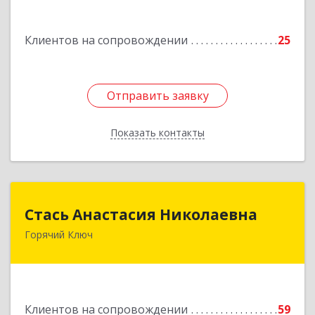
Туапсе г, Калараша ул, дом № 53, кв.4
Клиентов на сопровождении
25
Подробнее
Отправить заявку
Отправить заявку
Показать контакты
Назад
Стась Анастасия Николаевна
Стась Анастасия Николаевна
Горячий Ключ
353290, г. Горячий Ключ, ул. Ленина, д. 242,
кв.23
Подробнее
Клиентов на сопровождении
59