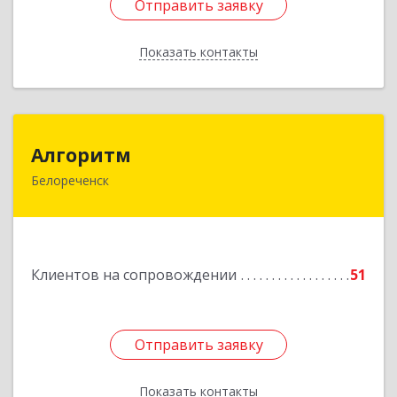
Отправить заявку
Отправить заявку
Показать контакты
Назад
Алгоритм
Алгоритм
Белореченск
352630, Краснодарский край, Белореченский р-
н, Белореченск г, Гоголя ул, дом № 53, кв.75
Подробнее
Клиентов на сопровождении
51
Отправить заявку
Отправить заявку
Показать контакты
Назад