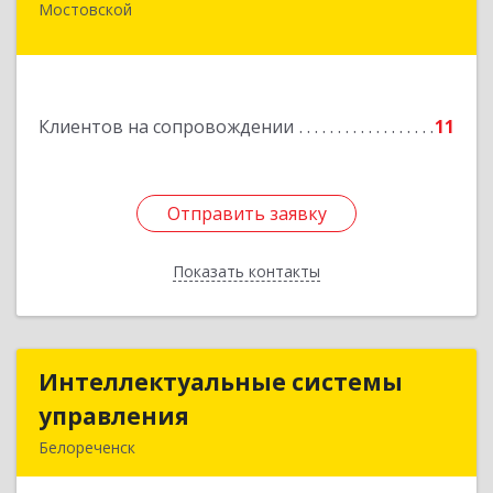
Мостовской
352570, Краснодарский край, Мостовский р-н,
Мостовской пгт, Гоголя ул, дом № 113, кв.3
Подробнее
Клиентов на сопровождении
11
Отправить заявку
Отправить заявку
Показать контакты
Назад
Интеллектуальные системы
Интеллектуальные системы
управления
управления
Белореченск
352630, Краснодарский край, Белореченск г,