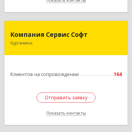
Показать контакты
Назад
Компания Сервис Софт
Компания Сервис Софт
Курганинск
352430, Краснодарский край, Курганинск г,
Розы Люксембург ул, дом № 333
Подробнее
Клиентов на сопровождении
164
Отправить заявку
Отправить заявку
Показать контакты
Назад