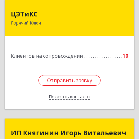
ЦЭТиКС
ЦЭТиКС
Горячий Ключ
353290, Краснодарский край, Горячий Ключ г,
Ленина ул, дом № 208, оф.21
Подробнее
Клиентов на сопровождении
10
Отправить заявку
Отправить заявку
Показать контакты
Назад
ИП Княгинин Игорь Витальевич
ИП Княгинин Игорь Витальевич