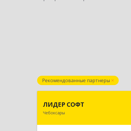
Рекомендованные партнеры
ЛИДЕР СОФ
ЛИДЕР СОФТ
Чебоксары
428018, Чувашская Республика 
Чувашия, Чебоксары г, Московски
пр-кт, дом № 17, строение 