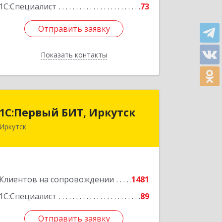
1С:Специалист
73
Отправить заявку
Отправить заявку
Показать контакты
Назад
1С:Первый БИТ, Иркутск
1С:Первый БИТ, Иркутск
Иркутск
664007, Иркутская обл, Иркутск г,
Декабрьских Событий ул, дом № 125,
оф.500
Подробнее
Клиентов на сопровождении
1481
1С:Специалист
89
Отправить заявку
Отправить заявку