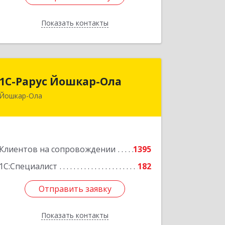
Показать контакты
Назад
1С-Рарус Йошкар-Ола
1С-Рарус Йошкар-Ола
Йошкар-Ола
424004, Марий Эл Респ, Йошкар-Ола г,
Волкова ул, дом № 68
Подробнее
Клиентов на сопровождении
1395
1С:Специалист
182
Отправить заявку
Отправить заявку
Показать контакты
Назад