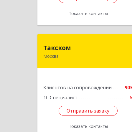
Показать контакты
Назад
Такско
Такском
Москва
119034, Москва г, Барыковский пер
дом № 4,стр.
Подробне
Клиентов на сопровождении
90
1С:Специалист
Отправить заявку
Отправить заявку
Показать контакты
Назад