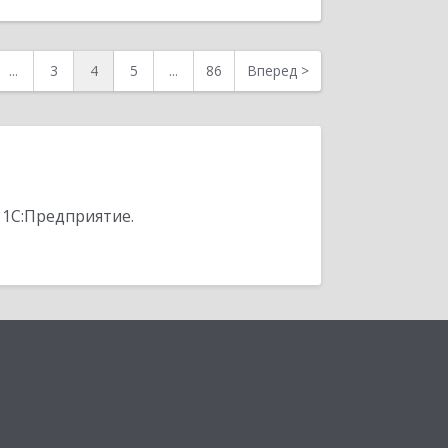
...
3
4
5
...
86
Вперед
>
 1С:Предприятие.