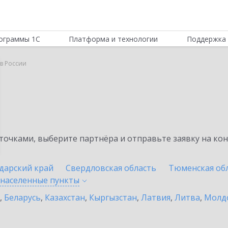
ограммы 1С
Платформа и технологии
Поддержка 
в России
очками, выберите партнёра и отправьте заявку на ко
дарский край
Свердловская область
Тюменская об
 населенные
пункты
,
Беларусь
,
Казахстан
,
Кыргызстан
,
Латвия
,
Литва
,
Молд