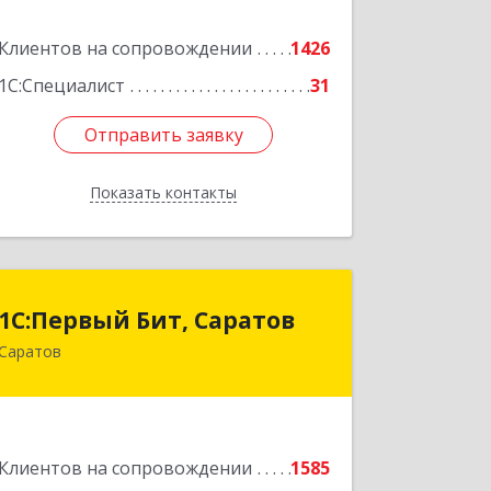
Подробнее
Клиентов на сопровождении
1426
1С:Специалист
31
Отправить заявку
Отправить заявку
Показать контакты
Назад
1С:Первый Бит, Саратов
1С:Первый Бит, Саратов
Саратов
410005, Саратовская обл, Саратов г,
Астраханская ул, дом № 87, корпус 50
Подробнее
Клиентов на сопровождении
1585