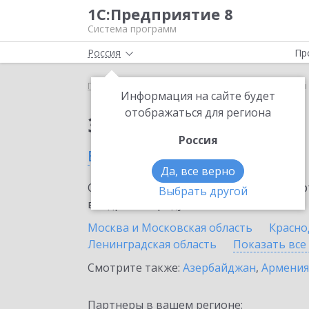
1С:Предприятие 8
Система программ
Россия
Пр
Главная
Сервисы ИТС
1С-Товары
1С-Товары 
Информация на сайте будет
отображаться для региона
Заказать 1С-Товары
Россия
в России
Да, все верно
Ознакомьтесь с информационными карт
Выбрать другой
внедрение продукта.
Москва и Московская область
Красно
Ленинградская область
Показать все
Смотрите также:
Азербайджан
,
Армения
Партнеры в вашем регионе: