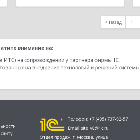
<
Назад
1
атите внимание на:
в ИТС) на сопровождении у партнера фирмы 1С.
стованных на внедрение технологий и решений системы
Телефон:
+7 (495) 737-92-57
льности
Email:
site_v8@1c.ru
 сайту
Отдел продаж:
г. Москва
,
улица