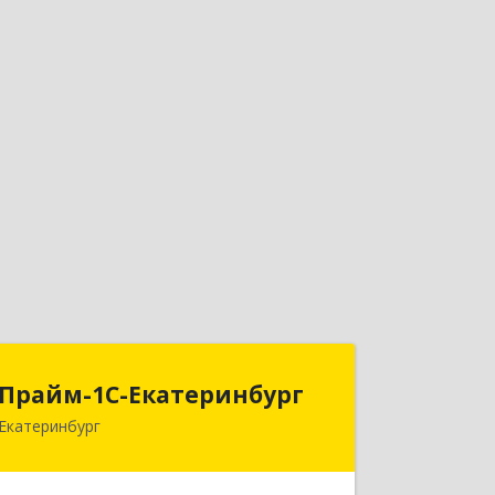
Прайм-1С-Екатеринбург
Прайм-1С-Екатеринбург
Екатеринбург
620142, Свердловская обл,
Екатеринбург г, 8 Марта ул, дом № 49,
оф.609