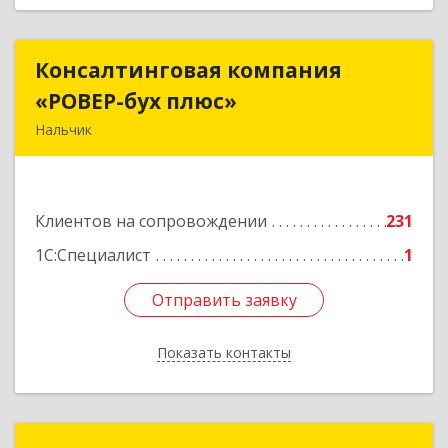
Консалтинговая компания
Консалтинговая компания
«РОВЕР-бух плюс»
«РОВЕР-бух плюс»
Нальчик
360004, Кабардино-Балкарская Респ, Нальчик г,
Кирова ул, дом № 233
Клиентов на сопровождении
231
Подробнее
1С:Специалист
1
Отправить заявку
Отправить заявку
Показать контакты
Назад