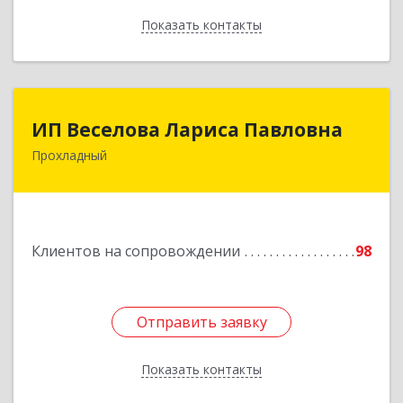
Показать контакты
Назад
ИП Веселова Лариса Павловна
ИП Веселова Лариса Павловна
Прохладный
361045, Кабардино-Балкарская Респ,
Прохладный г, Добровольская ул, дом № 31
Подробнее
Клиентов на сопровождении
98
Отправить заявку
Отправить заявку
Показать контакты
Назад