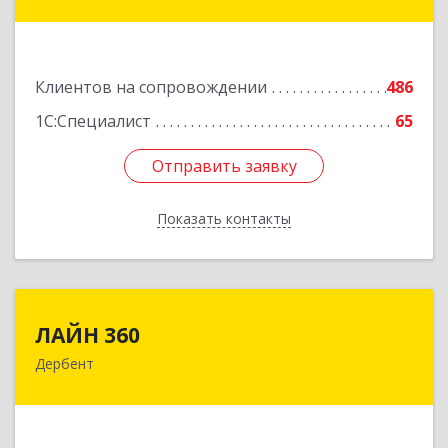
ул, дом № 31
Подробнее
Клиентов на сопровождении
486
1С:Специалист
65
Отправить заявку
Отправить заявку
Показать контакты
Назад
ЛАЙН 360
ЛАЙН 360
Дербент
368600, Дагестан Респ, Дербент г, Ю.Гагарина
ул, домовладение № 14, пом.1
Подробнее