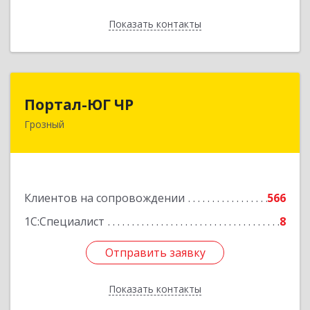
Показать контакты
Назад
Портал-ЮГ ЧР
Портал-ЮГ ЧР
Грозный
364906, Чеченская Респ, Грозный г, Путина пр-
кт, дом № 30
Подробнее
Клиентов на сопровождении
566
1С:Специалист
8
Отправить заявку
Отправить заявку
Показать контакты
Назад