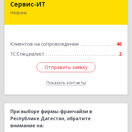
Сервис-ИТ
Назрань
386102, Ингушетия Респ, Назрань г,
Центральный округ тер, Московская ул, дом №
7, этаж 2, офис 1
Подробнее
Клиентов на сопровождении
46
1С:Специалист
2
Отправить заявку
Отправить заявку
Показать контакты
Назад
При выборе фирмы-франчайзи в
Республике Дагестан, обратите
внимание на: