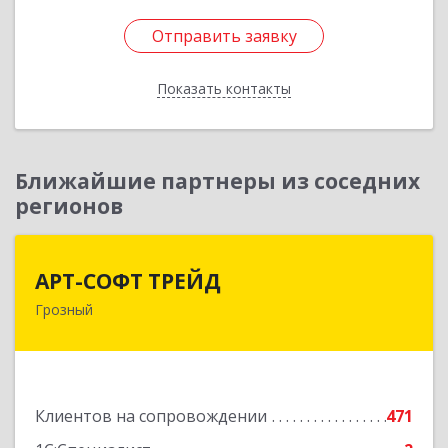
Отправить заявку
Отправить заявку
Показать контакты
Назад
Ближайшие партнеры из соседних
регионов
АРТ-СОФТ ТРЕЙД
АРТ-СОФТ ТРЕЙД
Грозный
364013, Чеченская Респ, Грозный г, Полярников
ул, дом № 36А
Подробнее
Клиентов на сопровождении
471