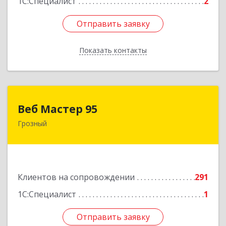
1С:Специалист
2
Отправить заявку
Отправить заявку
Показать контакты
Назад
Веб Мастер 95
Веб Мастер 95
Грозный
364050, Чеченская Респ, Грозный г, Им
Гайрбекова Муслима Гайрбековича ул, дом №
72
Подробнее
Клиентов на сопровождении
291
1С:Специалист
1
Отправить заявку
Отправить заявку