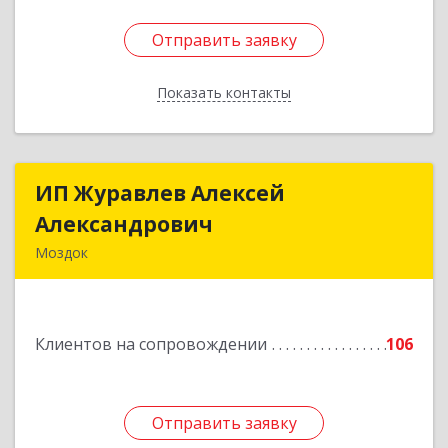
Отправить заявку
Отправить заявку
Показать контакты
Назад
ИП Журавлев Алексей
ИП Журавлев Алексей
Александрович
Александрович
Моздок
363750, Северная Осетия - Алания Респ, Моздок
г, Кирова ул, дом № 41
Клиентов на сопровождении
106
Подробнее
Отправить заявку
Отправить заявку