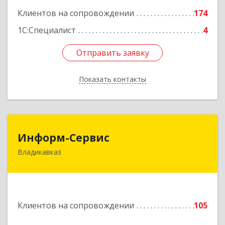
Подробнее
Клиентов на сопровождении
174
1С:Специалист
4
Отправить заявку
Отправить заявку
Показать контакты
Назад
Информ-Сервис
Информ-Сервис
Владикавказ
362020, Северная Осетия - Алания Респ,
Владикавказ г, Островского ул, дом № 12, пом.3
Подробнее
Клиентов на сопровождении
105