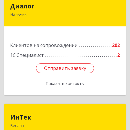
Диалог
Диалог
Нальчик
360016, Кабардино-Балкарская Респ, Нальчик г,
Калюжного ул, дом № 3, этаж 2
Подробнее
Клиентов на сопровождении
202
1С:Специалист
2
Отправить заявку
Отправить заявку
Показать контакты
Назад
ИнТек
ИнТек
Беслан
363000, Северная Осетия - Алания Респ,