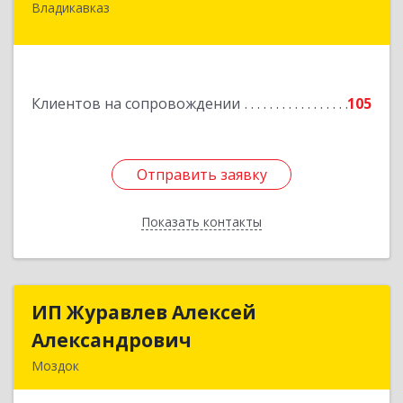
Владикавказ
362020, Северная Осетия - Алания Респ,
Владикавказ г, Островского ул, дом № 12, пом.3
Подробнее
Клиентов на сопровождении
105
Отправить заявку
Отправить заявку
Показать контакты
Назад
ИП Журавлев Алексей
ИП Журавлев Алексей
Александрович
Александрович
Моздок
363750, Северная Осетия - Алания Респ, Моздок