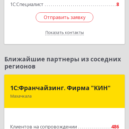
1С:Специалист
8
Отправить заявку
Отправить заявку
Показать контакты
Назад
Ближайшие партнеры из соседних
регионов
1С:Франчайзинг. Фирма "КИН"
1С:Франчайзинг. Фирма "КИН"
Махачкала
367030, Дагестан Респ, Махачкала г, И.Казака
ул, дом № 31
Подробнее
Клиентов на сопровождении
486