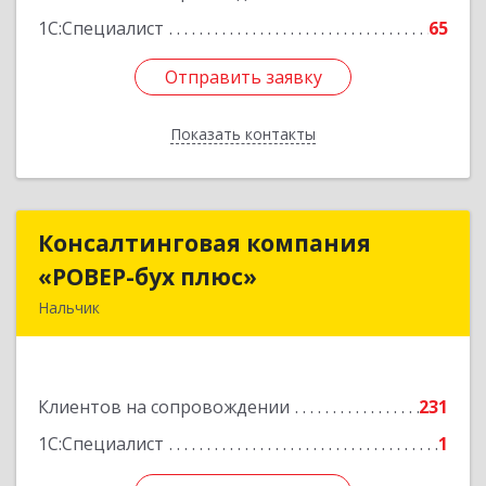
1С:Специалист
65
Отправить заявку
Отправить заявку
Показать контакты
Назад
Консалтинговая компания
Консалтинговая компания
«РОВЕР-бух плюс»
«РОВЕР-бух плюс»
Нальчик
360004, Кабардино-Балкарская Респ, Нальчик г,
Кирова ул, дом № 233
Клиентов на сопровождении
231
Подробнее
1С:Специалист
1