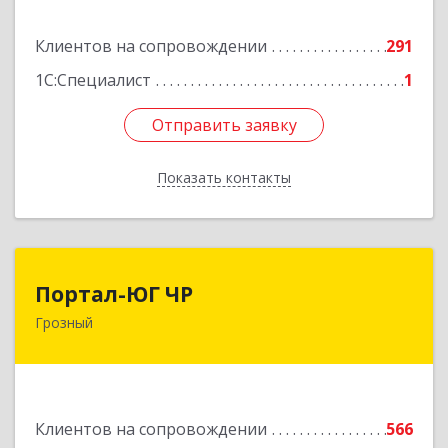
Подробнее
Клиентов на сопровождении
291
1С:Специалист
1
Отправить заявку
Отправить заявку
Показать контакты
Назад
Портал-ЮГ ЧР
Портал-ЮГ ЧР
Грозный
364906, Чеченская Респ, Грозный г, Путина пр-
кт, дом № 30
Подробнее
Клиентов на сопровождении
566