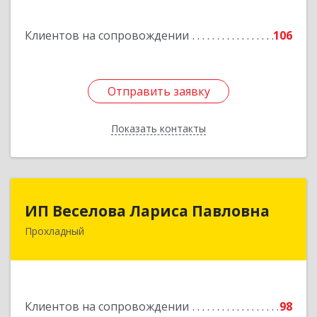
г, Кирова ул, дом № 41
Клиентов на сопровождении
106
Подробнее
Отправить заявку
Отправить заявку
Показать контакты
Назад
ИП Веселова Лариса Павловна
ИП Веселова Лариса Павловна
Прохладный
361045, Кабардино-Балкарская Респ,
Прохладный г, Добровольская ул, дом № 31
Подробнее
Клиентов на сопровождении
98