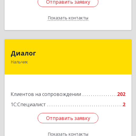
Отправить заявку
Отправить заявку
Показать контакты
Назад
Диалог
Диалог
Нальчик
360016, Кабардино-Балкарская Респ, Нальчик г,
Калюжного ул, дом № 3, этаж 2
Подробнее
Клиентов на сопровождении
202
1С:Специалист
2
Отправить заявку
Отправить заявку
Показать контакты
Назад