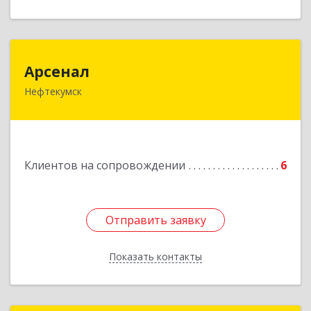
Арсенал
Арсенал
Нефтекумск
Ставропольский край, Нефтекумск г,
Дзержинского ул, дом № 11А
Подробнее
Клиентов на сопровождении
6
Отправить заявку
Отправить заявку
Показать контакты
Назад