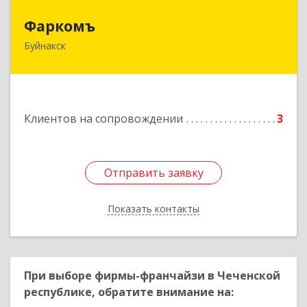
Фаркомъ
Фаркомъ
Буйнакск
Подробнее
Клиентов на сопровождении
3
Отправить заявку
Отправить заявку
Показать контакты
Назад
При выборе фирмы-франчайзи в Чеченской
республике, обратите внимание на: