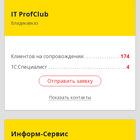
IT ProfClub
IT ProfClub
Владикавказ
362045, Северная Осетия - Алания Респ,
Владикавказ г, Международная ул, дом № 2 "А",
этаж 5, каб.507
Подробнее
Клиентов на сопровождении
174
1С:Специалист
4
Отправить заявку
Отправить заявку
Показать контакты
Назад
Информ-Сервис
Информ-Сервис