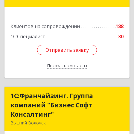
Подробнее
Клиентов на сопровождении
188
1С:Специалист
30
Отправить заявку
Отправить заявку
Показать контакты
Назад
1С:Франчайзинг. Группа
1С:Франчайзинг. Группа
компаний "Бизнес Софт
компаний "Бизнес Софт
Консалтинг"
Консалтинг"
Вышний Волочек
171157, Тверская обл, Вышний Волочек г,