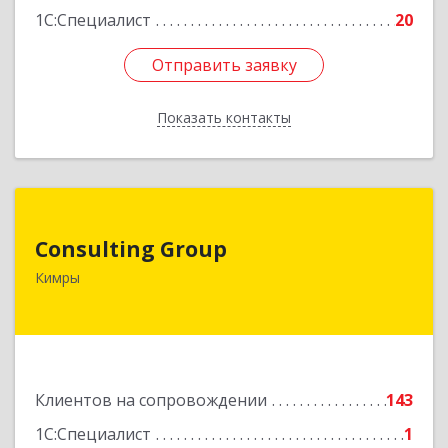
1С:Специалист
20
Отправить заявку
Отправить заявку
Показать контакты
Назад
Consulting Group
Consulting Group
171507, Тверская обл, Кимры г, Малая Садовая
Кимры
ул, дом № 46
Подробнее
Клиентов на сопровождении
143
1С:Специалист
1