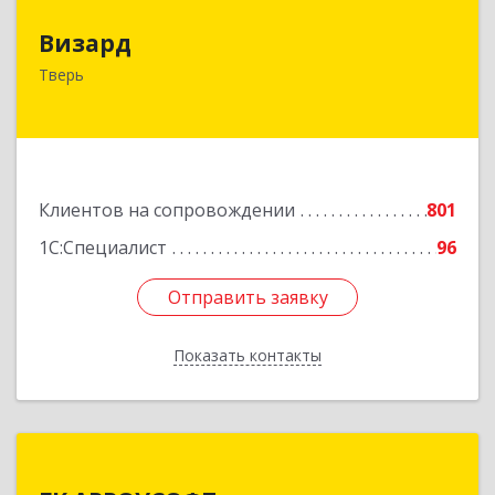
Визард
Визард
170006, Тверская обл, Тверь г, Учительская ул,
Тверь
дом № 59, оф.110
Подробнее
Клиентов на сопровождении
801
1С:Специалист
96
Отправить заявку
Отправить заявку
Показать контакты
Назад
ГК АРРОУСОФТ