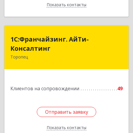
Показать контакты
Назад
1С:Франчайзинг. АйТи-
1С:Франчайзинг. АйТи-
Консалтинг
Консалтинг
Торопец
172840, Тверская обл, Торопец г, Гоголя ул,
дом № 13
Подробнее
Клиентов на сопровождении
49
Отправить заявку
Отправить заявку
Показать контакты
Назад