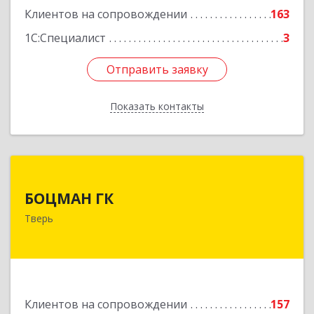
Клиентов на сопровождении
163
1С:Специалист
3
Отправить заявку
Отправить заявку
Показать контакты
Назад
БОЦМАН ГК
БОЦМАН ГК
170100, Тверская обл, Тверь г, Лидии
Тверь
Базановой ул, дом № 20, кв.X
Подробнее
Клиентов на сопровождении
157