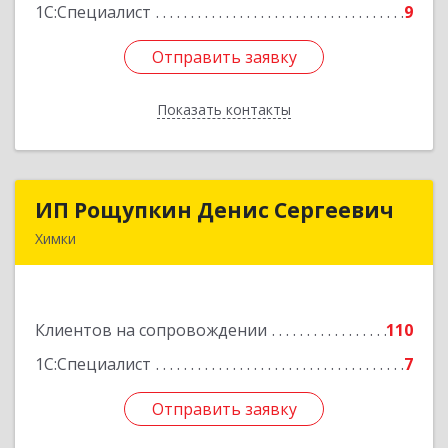
1С:Специалист
9
Отправить заявку
Отправить заявку
Показать контакты
Назад
ИП Рощупкин Денис Сергеевич
ИП Рощупкин Денис Сергеевич
Химки
141402, Московская обл, г.о. Химки, Химки г,
Московская ул, дом № 21А, кв.126
Клиентов на сопровождении
110
Подробнее
1С:Специалист
7
Отправить заявку
Отправить заявку