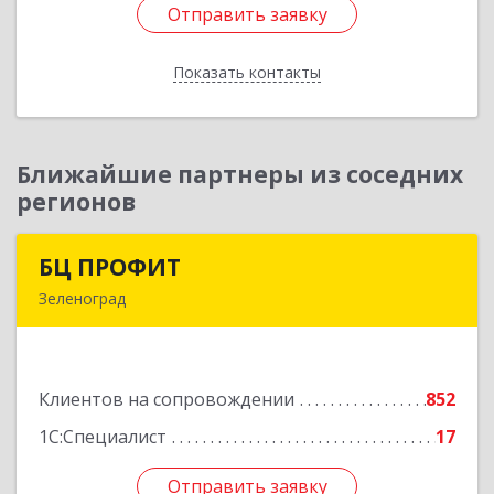
Отправить заявку
Отправить заявку
Показать контакты
Назад
Ближайшие партнеры из соседних
регионов
БЦ ПРОФИТ
БЦ ПРОФИТ
Зеленоград
124482, Москва г, Зеленоград г, корпус 340,
этаж 1, пом.Х, ком.1-5
Клиентов на сопровождении
852
Подробнее
1С:Специалист
17
Отправить заявку
Отправить заявку