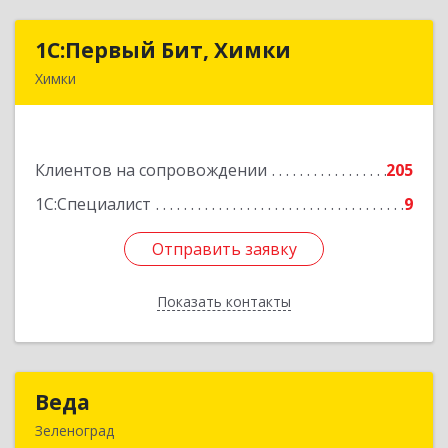
1С:Первый Бит, Химки
1С:Первый Бит, Химки
Химки
141402, Московская обл, г.о. Химки, Химки г,
Московская ул, дом № 38А, оф.1201
Клиентов на сопровождении
205
Подробнее
1С:Специалист
9
Отправить заявку
Отправить заявку
Показать контакты
Назад
Веда
Веда
Зеленоград