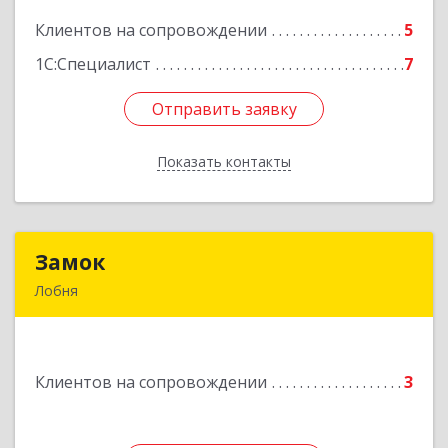
Клиентов на сопровождении
5
Подробнее
1С:Специалист
7
Отправить заявку
Отправить заявку
Показать контакты
Назад
Замок
Замок
Лобня
Россия, 141730, Московская область, г. Лобня,
ул. Катюшки, д. 58, кв. 56
Клиентов на сопровождении
3
Подробнее