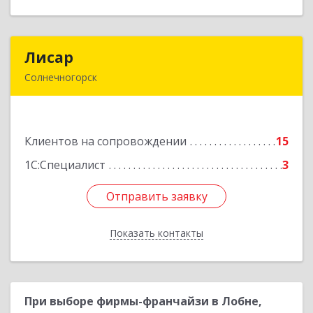
Лисар
Лисар
Солнечногорск
141551, Московская обл, Солнечногорский р-н,
Андреевка рп, Жилинская ул, дом № 27, корпус
3, кв.120
Клиентов на сопровождении
15
Подробнее
1С:Специалист
3
Отправить заявку
Отправить заявку
Показать контакты
Назад
При выборе фирмы-франчайзи в Лобне,