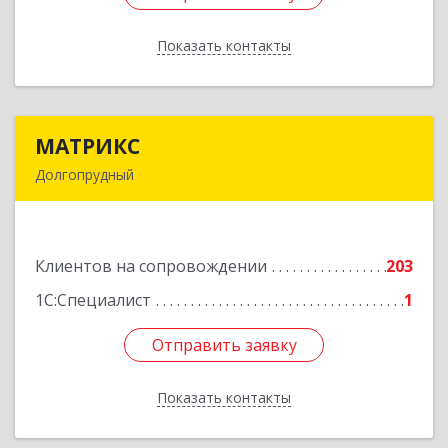
Показать контакты
Назад
МАТРИКС
МАТРИКС
Долгопрудный
141707, Московская обл, Долгопрудный г,
Пацаева пр-кт, дом № 7/10
Клиентов на сопровождении
203
Подробнее
1С:Специалист
1
Отправить заявку
Отправить заявку
Показать контакты
Назад