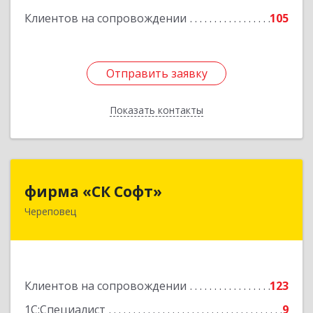
ком.74
Клиентов на сопровождении
105
Подробнее
Отправить заявку
Отправить заявку
Показать контакты
Назад
фирма «СК Софт»
фирма «СК Софт»
Череповец
162612, Вологодская обл, г.о. город Череповец,
Череповец г, Суворова ул, дом № 6, этаж 2,
оф.6Г
Подробнее
Клиентов на сопровождении
123
1С:Специалист
9