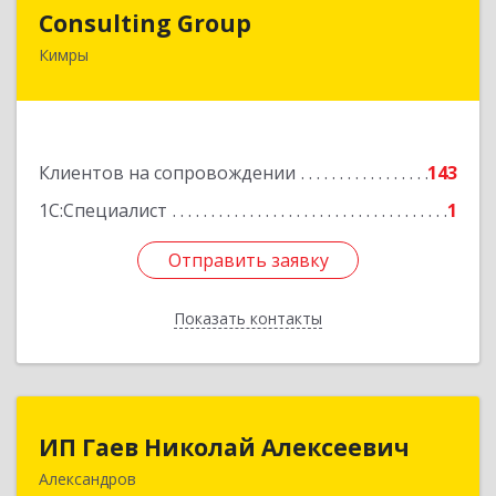
Consulting Group
Consulting Group
Кимры
171507, Тверская обл, Кимры г, Малая Садовая
ул, дом № 46
Подробнее
Клиентов на сопровождении
143
1С:Специалист
1
Отправить заявку
Отправить заявку
Показать контакты
Назад
ИП Гаев Николай Алексеевич
ИП Гаев Николай Алексеевич
Александров
601650, Владимирская обл, Александровский р-