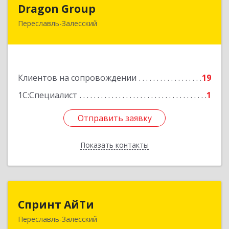
Dragon Group
Dragon Group
Переславль-Залесский
152020, Ярославская обл, Переславль-
Залесский г, Советская ул, дом № 37, оф.304, 307
Подробнее
Клиентов на сопровождении
19
1С:Специалист
1
Отправить заявку
Отправить заявку
Показать контакты
Назад
Спринт АйТи
Спринт АйТи
Переславль-Залесский
152025, Ярославская обл, Переславль-