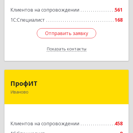
Подробнее
Клиентов на сопровождении
561
1С:Специалист
168
Отправить заявку
Отправить заявку
Показать контакты
Назад
ПрофИТ
ПрофИТ
Иваново
153000, Ивановская обл, г.о. город Иваново,
Иваново г, Конспиративный пер, дом № 7,
оф.1001
Подробнее
Клиентов на сопровождении
458