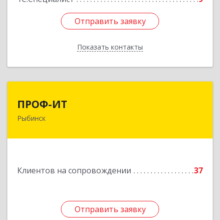
Отправить заявку
Отправить заявку
Показать контакты
Назад
ПРОФ-ИТ
ПРОФ-ИТ
Рыбинск
152901, Ярославская обл, Рыбинский р-н,
Рыбинск г, Крестовая ул, дом № 50, оф.6
Подробнее
Клиентов на сопровождении
37
Отправить заявку
Отправить заявку