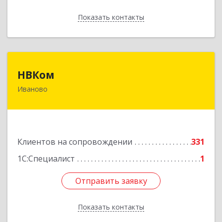
Показать контакты
Назад
НВКом
НВКом
Иваново
153000, Ивановская обл, Иваново г, Аптечный
пер, дом № 11, оф.8
Подробнее
Клиентов на сопровождении
331
1С:Специалист
1
Отправить заявку
Отправить заявку
Показать контакты
Назад