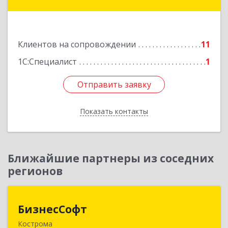
Залесский г, Менделеева ул, дом № 18, кв.7
Подробнее
Клиентов на сопровождении
11
1С:Специалист
1
Отправить заявку
Отправить заявку
Показать контакты
Назад
Ближайшие партнеры из соседних
регионов
БизнесСофт
БизнесСофт
Кострома
156016, Костромская обл, Кострома г,