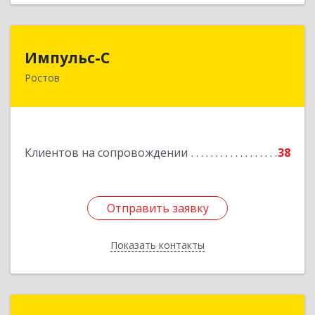
Импульс-С
Импульс-С
Ростов
152151, Ярославская обл, Ростовский р-н,
Ростов г, Карла Маркса ул, дом № 10
Подробнее
Клиентов на сопровождении
38
Отправить заявку
Отправить заявку
Показать контакты
Назад