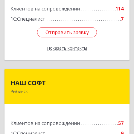
Клиентов на сопровождении
114
1С:Специалист
7
Отправить заявку
Отправить заявку
Показать контакты
Назад
НАШ СОФТ
НАШ СОФТ
Рыбинск
152903, Ярославская обл, Рыбинский р-н,
Рыбинск г, Свободы ул, дом № 6-4
Подробнее
Клиентов на сопровождении
57
1С:Специалист
9