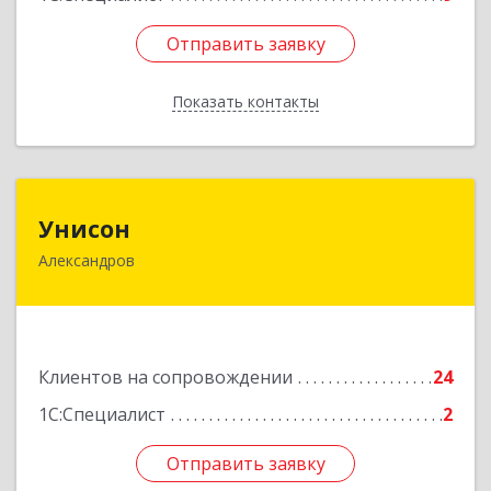
Отправить заявку
Отправить заявку
Показать контакты
Назад
Унисон
Унисон
Александров
601650, Владимирская обл, Александровский р-
н, Александров г, Ленина ул, дом № 13,
строение 6, каб.301
Подробнее
Клиентов на сопровождении
24
1С:Специалист
2
Отправить заявку
Отправить заявку