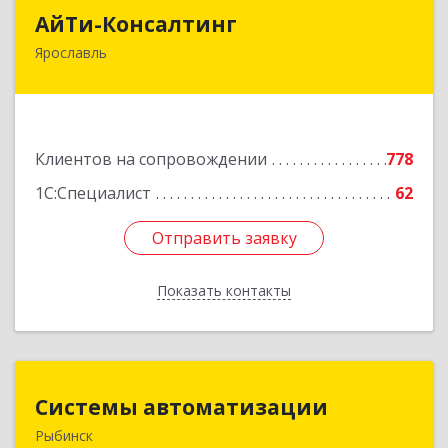
АйТи-Консалтинг
АйТи-Консалтинг
Ярославль
150007, Ярославская обл, Ярославль г, Урочская
ул, дом № 19, пом.28
Подробнее
Клиентов на сопровождении
778
1С:Специалист
62
Отправить заявку
Отправить заявку
Показать контакты
Назад
Системы автоматизации
Системы автоматизации
Рыбинск
152934, Ярославская обл, Рыбинский р-н,