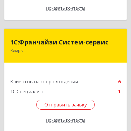
Показать контакты
Назад
1С:Франчайзи Систем-сервис
1С:Франчайзи Систем-сервис
Кимры
171506, Тверская обл, Кимры г, Карла
Либкнехта ул, дом № 25
Подробнее
Клиентов на сопровождении
6
1С:Специалист
1
Отправить заявку
Отправить заявку
Показать контакты
Назад