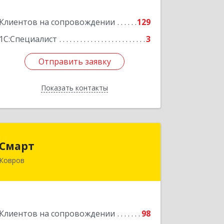
Клиентов на сопровождении
129
Подробнее
1С:Специалист
3
Отправить заявку
Отправить заявку
Показать контакты
Назад
Смарт
Смарт
Ковров
601900, Владимирская обл, Ковров г,
Труда ул, дом № 4, строение 99, оф.42
Подробнее
Клиентов на сопровождении
98