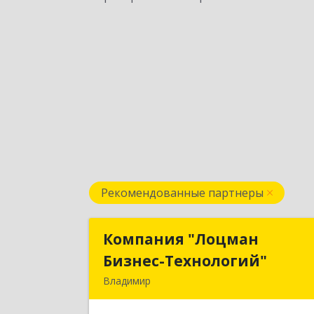
Рекомендованные партнеры
Компания "Лоцман
Компания "Лоцма
Бизнес-Технологий"
Бизнес-Технологий
Владимир
600015, Владимирская обл, Владими
г, Чайковского ул, дом № 40А, оф.2