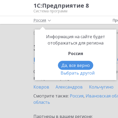
1С:Предприятие 8
Система программ
Россия
Пр
Главная
Сервисы ИТС
1С-Такском
1С-Такско
Информация на сайте будет
отображаться для региона
Заказать 1С-Такском
Россия
во Владимирской обла
Да, все верно
Ознакомьтесь с информационными карт
Выбрать другой
внедрение продукта.
Ковров
Александров
Кольчугино
Смотрите также:
Россия
,
Ивановская об
область
Партнеры в вашем регионе: