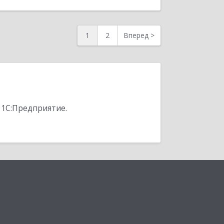
1
2
Вперед
>
 1С:Предприятие.