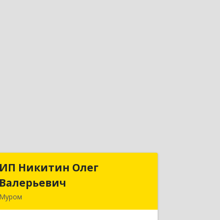
ИП Никитин Олег
ИП Никитин Олег
Валерьевич
Валерьевич
Муром
602267, Владимирская обл, Муром г,
Коммунистическая ул., дом № 36