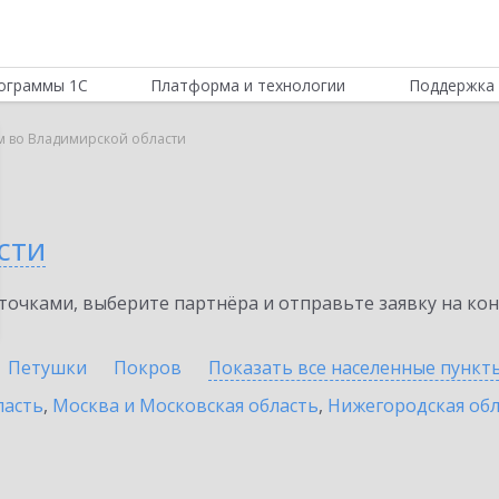
ограммы 1С
Платформа и технологии
Поддержка 
м во Владимирской области
сти
очками, выберите партнёра и отправьте заявку на ко
Петушки
Покров
Показать все населенные
пункт
ласть
,
Москва и Московская область
,
Нижегородская обл