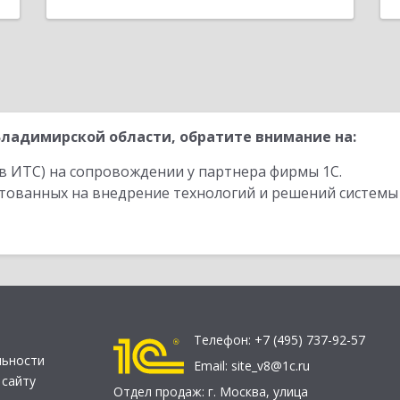
ладимирской области, обратите внимание на:
в ИТС) на сопровождении у партнера фирмы 1С.
стованных на внедрение технологий и решений системы
Телефон:
+7 (495) 737-92-57
льности
Email:
site_v8@1c.ru
 сайту
Отдел продаж:
г. Москва
,
улица