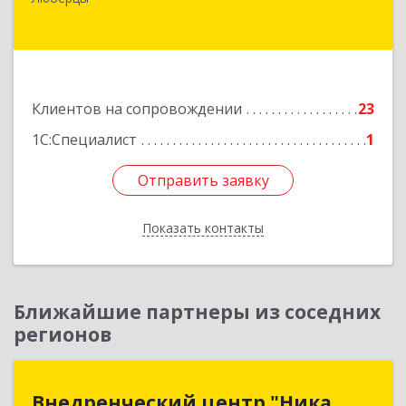
Люберцы г, Октябрьский пр-кт, дом № 380"П",
кв.27
Подробнее
Клиентов на сопровождении
23
1С:Специалист
1
Отправить заявку
Отправить заявку
Показать контакты
Назад
Ближайшие партнеры из соседних
регионов
Внедренческий центр "Ника
Внедренческий центр "Ника