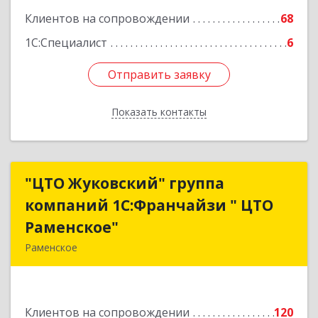
Клиентов на сопровождении
68
1С:Специалист
6
Отправить заявку
Отправить заявку
Показать контакты
Назад
"ЦТО Жуковский" группа
"ЦТО Жуковский" группа
компаний 1С:Франчайзи " ЦТО
компаний 1С:Франчайзи " ЦТО
Раменское"
Раменское"
Раменское
140100, Московская обл, Раменское г, Дергаево
д, Центральная ул, дом № 58А
Клиентов на сопровождении
120
Подробнее