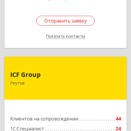
Отправить заявку
Отправить заявку
Показать контакты
Назад
ICF Group
ICF Group
143965, Московская обл, г.о. Реутов, Реутов г,
Реутов
Юбилейный пр-кт, дом № 40, пом.35
Подробнее
Клиентов на сопровождении
44
1С:Специалист
24