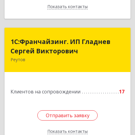
Показать контакты
Назад
1С:Франчайзинг. ИП Гладнев
1С:Франчайзинг. ИП Гладнев
Сергей Викторович
Сергей Викторович
Реутов
143966, Московская обл, Реутов г, Парковая ул,
дом № 6, кв.37
Подробнее
Клиентов на сопровождении
17
Отправить заявку
Отправить заявку
Показать контакты
Назад