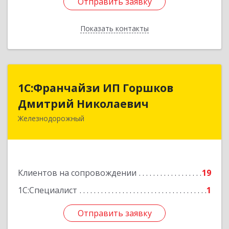
Отправить заявку
Отправить заявку
Показать контакты
Назад
1С:Франчайзи ИП Горшков
1С:Франчайзи ИП Горшков
Дмитрий Николаевич
Дмитрий Николаевич
Железнодорожный
143980, Московская обл, Железнодорожный г,
Пролетарская ул, дом № 10, кв.25
Подробнее
Клиентов на сопровождении
19
1С:Специалист
1
Отправить заявку
Отправить заявку