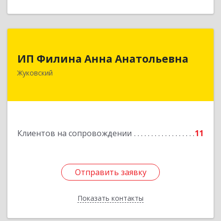
ИП Филина Анна Анатольевна
ИП Филина Анна Анатольевна
140180, Московская обл, Жуковский г,
Жуковский
Баженова ул, дом № 19, кв.20
Подробнее
Клиентов на сопровождении
11
Отправить заявку
Отправить заявку
Показать контакты
Назад