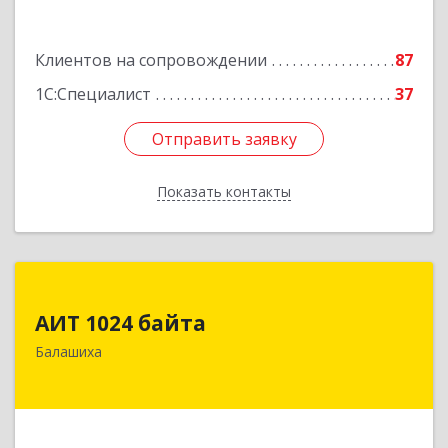
Клиентов на сопровождении
87
1С:Специалист
37
Отправить заявку
Отправить заявку
Показать контакты
Назад
АИТ 1024 байта
АИТ 1024 байта
143909, Московская обл, Балашиха г, Солнечная
Балашиха
ул, дом № 23, кв.104
Подробнее